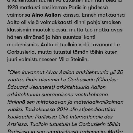
arkkitehtuuri suuren vaikutuksen kun hän kesällä
1928 matkusti ensi kerran Pariisiin yhdessä
vaimonsa
Aino Aallon
kanssa. Ennen matkaansa
Aalto oli vielä voimakkaasti kiinni pohjoismaisen
klassismin muotokielessä, mutta tuo matka avasi
hänen silmänsä ja hän suuntasi kohti
modernismia. Aalto ei tuolloin vielä tavannut Le
Corbusieria, mutta tutustui tämän töihin kuten
juuri valmistuneeseen Villa Steiniin.
”Olen kuvannut Alvar Aallon arkkitehtuuria yli 20
vuotta. Pidin aiemmin Le Corbusierin (Charles-
Édouard Jeanneret) arkkitehtuuria Aallon
arkkitehtuurin suoranaisena vastakohtana
lähinnä sen mittakaavan ja materiaalivalikoiman
vuoksi. Toukokuussa 2014 olin stipendiaattina
kuukauden Pariisissa Cité Internationale des
Arts’issa. Tuolloin tutustuin Le Corbusierin töihin
Pariisissa ja sen ympäristössä tarkemmin. Matka