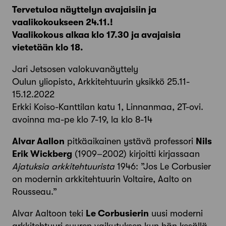
Tervetuloa näyttelyn avajaisiin ja
vaalikokoukseen 24.11.!
Vaalikokous alkaa klo 17.30 ja avajaisia
vietetään klo 18.
Jari Jetsosen valokuvanäyttely
Oulun yliopisto, Arkkitehtuurin yksikkö 25.11-
15.12.2022
Erkki Koiso-Kanttilan katu 1, Linnanmaa, 2T-ovi.
avoinna ma-pe klo 7-19, la klo 8-14
Alvar Aallon
pitkäaikainen ystävä professori
Nils
Erik Wickberg
(1909–2002) kirjoitti kirjassaan
Ajatuksia arkkitehtuurista
1946: ”Jos Le Corbusier
on modernin arkkitehtuurin Voltaire, Aalto on
Rousseau.”
Alvar Aaltoon teki
Le Corbusierin
uusi moderni