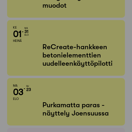
muodot
KE
MA
01
31
ELO
HEINÄ
ReCreate-hankkeen
betonielementtien
uudelleenkäyttöpilotti
MA
SU
03
23
ELO
Purkamatta paras -
näyttely Joensuussa