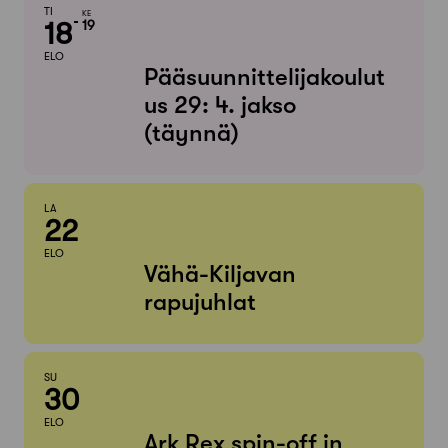
TI
KE
18
19
ELO
Pääsuunnittelijakoulut
us 29: 4. jakso
(täynnä)
LA
22
ELO
Vähä-Kiljavan
rapujuhlat
SU
30
ELO
Ark Rex spin-off in