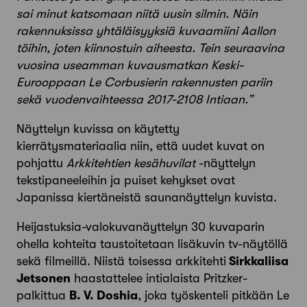
sai minut katsomaan niitä uusin silmin. Näin
rakennuksissa yhtäläisyyksiä kuvaamiini Aallon
töihin, joten kiinnostuin aiheesta. Tein seuraavina
vuosina useamman kuvausmatkan Keski-
Eurooppaan Le Corbusierin rakennusten pariin
sekä vuodenvaihteessa 2017-2108 Intiaan.”
Näyttelyn kuvissa on käytetty
kierrätysmateriaalia niin, että uudet kuvat on
pohjattu
Arkkitehtien kesähuvilat
-näyttelyn
tekstipaneeleihin ja puiset kehykset ovat
Japanissa kiertäneistä saunanäyttelyn kuvista.
Heijastuksia-valokuvanäyttelyn 30 kuvaparin
ohella kohteita taustoitetaan lisäkuvin tv-näytöllä
sekä filmeillä. Niistä toisessa arkkitehti
Sirkkaliisa
Jetsonen
haastattelee intialaista Pritzker-
palkittua
B. V. Doshia
, joka työskenteli pitkään Le