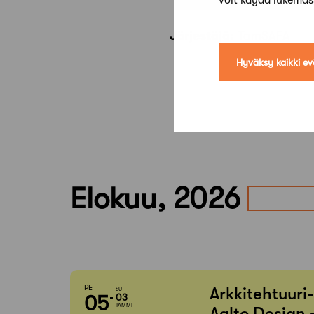
voit käydä lukema
Järjestäjä:
TamSAFA
Hyväksy kaikki ev
Elokuu, 2026
PE
Arkkitehtuuri
SU
05
03
TAMMI
Aalto Design 