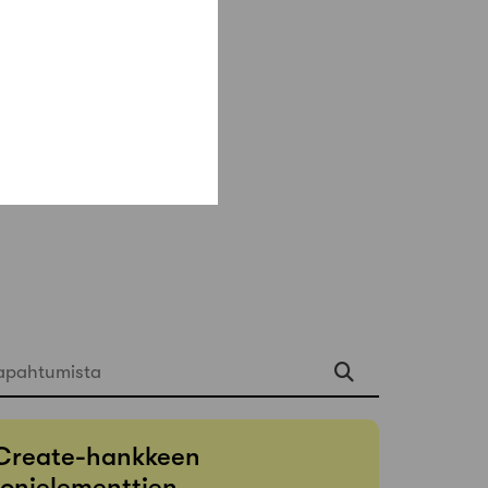
apahtumista
Create-hankkeen
onielementtien