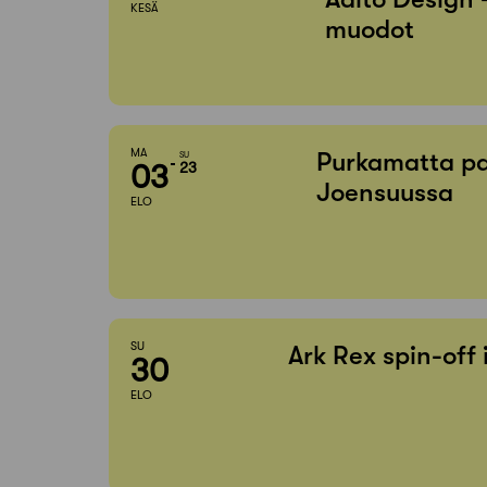
KESÄ
muodot
MA
Purkamatta pa
SU
03
23
Joensuussa
ELO
SU
Ark Rex spin-off
30
ELO