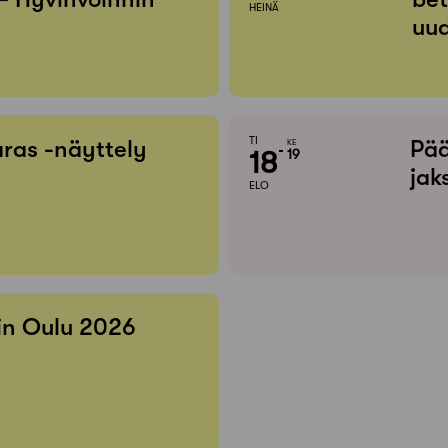
HEINÄ
uud
TI
ras -näyttely
Pää
KE
18
19
jak
ELO
 in Oulu 2026