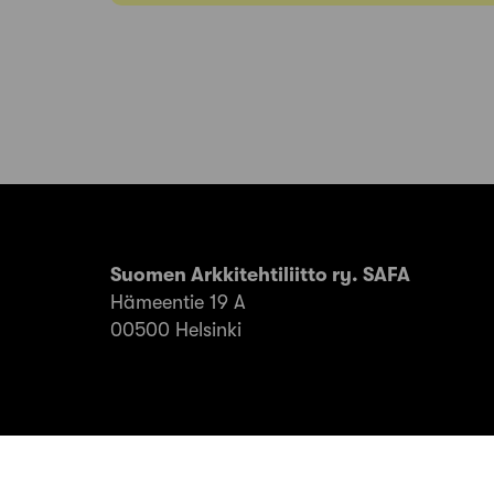
Suomen Arkkitehtiliitto ry. SAFA
Hämeentie 19 A
00500 Helsinki