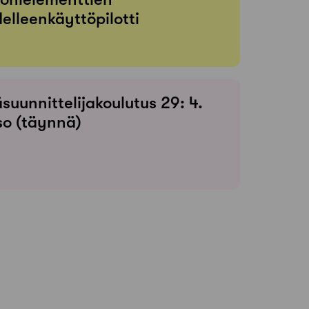
elleenkäyttöpilotti
suunnittelijakoulutus 29: 4.
so (täynnä)