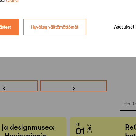
ssa
täällä
.
Asetukset
ästeet
Hyväksy välttämättömät
Etsi t
KE
- ja designmuseo:
Re
MA
01
31
ELO
– Hyvinvoinnin
bet