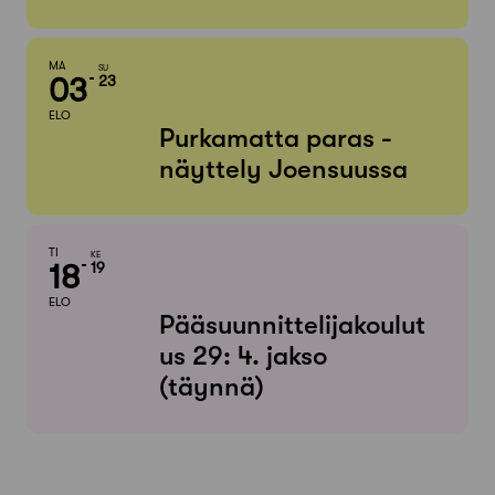
MA
SU
03
23
ELO
Purkamatta paras -
näyttely Joensuussa
TI
KE
18
19
ELO
Pääsuunnittelijakoulut
us 29: 4. jakso
(täynnä)