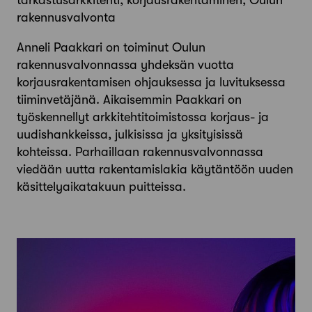
rakennusvalvonta
Anneli Paakkari on toiminut Oulun
rakennusvalvonnassa yhdeksän vuotta
korjausrakentamisen ohjauksessa ja luvituksessa
tiiminvetäjänä. Aikaisemmin Paakkari on
työskennellyt arkkitehtitoimistossa korjaus- ja
uudishankkeissa, julkisissa ja yksityisissä
kohteissa. Parhaillaan rakennusvalvonnassa
viedään uutta rakentamislakia käytäntöön uuden
käsittelyaikatakuun puitteissa.