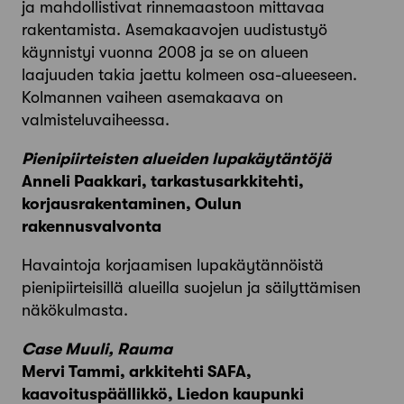
ja mahdollistivat rinnemaastoon mittavaa
rakentamista. Asemakaavojen uudistustyö
käynnistyi vuonna 2008 ja se on alueen
laajuuden takia jaettu kolmeen osa-alueeseen.
Kolmannen vaiheen asemakaava on
valmisteluvaiheessa.
Pienipiirteisten alueiden lupakäytäntöjä
Anneli Paakkari, tarkastusarkkitehti,
korjausrakentaminen, Oulun
rakennusvalvonta
Havaintoja korjaamisen lupakäytännöistä
pienipiirteisillä alueilla suojelun ja säilyttämisen
näkökulmasta.
Case Muuli, Rauma
Mervi Tammi, arkkitehti SAFA,
kaavoituspäällikkö, Liedon kaupunki