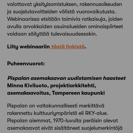
valottavat yksityisomistuksen, rakennusoikeuden
ja suojelutavoitteiden välistä vuorovaikutusta.
Webinaarissa etsitään toimivia ratkaisuja, joiden
avulla arvokkaiden asuinalueiden ominaispiirteet
voidaan säilyttää tulevaisuudessakin.
Liity webinaariin
tästä linkistä
.
Puheenvuorot:
Pispalan asemakaavan uudistamisen haasteet
Minna Kiviluoto, projektiarkkitehti,
asemakaavoitus, Tampereen kaupunki
Pispalan on valtakunnallisesti merkittävä
rakennettu kulttuuriympäristö eli RKY-alue.
Pispalan aiemmat, 1970-luvulta peräisin olevat
asemakaavat eivät sisältäneet suojelumerkintöjä