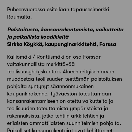
Puheenvuorossa esitellään tapausesimerkki
Raumalta.
Palstoitusta, kansanrakentamista, vaikutteita
ja paikallista koodikieltä
Sirkka Köykkä, kaupunginarkkitehti, Forssa
Kalliomäki / Ronttismäki on osa Forssan
valtakunnallista merkittävää
teollisuusyhdyskuntaa. Alueen erityisen arvon
muodostaa teollisuuden teettämän palstoituksen
pohjalta syntynyt säännönmukainen
kaupunkirakenne. Työväestön toteuttamaan
kansanrakentamiseen on otettu vaikutteita ja
teollisuuden toteuttamista ympäristöistä ja
rakennuksista, jotka tehtiin arkkitehtien ja
erilaisten ammattilaisten suunnitelmien pohjalta.
Paikalliset kansanrakentajat ovat kehittäneet