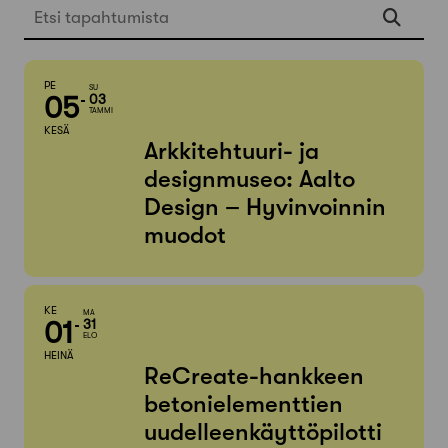
Etsi tapahtumista
PE
SU
05
03
TAMMI
KESÄ
Arkkitehtuuri- ja
designmuseo: Aalto
Design – Hyvinvoinnin
muodot
KE
MA
01
31
ELO
HEINÄ
ReCreate-hankkeen
betonielementtien
uudelleenkäyttöpilotti