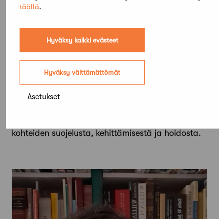
Mervi Tammi
täällä
.
Arkkitehti SAFA, kaavoituspäällikkö, Liedon
kaupunki
Hyväksy kaikki evästeet
Mervi Tammi on toiminut vuodesta 2025 Liedon
kaupungin kaavoituspäällikkönä ja sitä ennen
pitkään Rauman kaupungin
Hyväksy välttämättömät
kaavoitusarkkitehtinä. Tammella on pitkä ja laaja
kokemus kaupunkisuunnittelusta, erityisesti
Asetukset
maailmanperinnön ja muiden
kulttuurihistoriallisesti arvokkaiden alueiden ja
kohteiden suojelusta, kehittämisestä ja hoidosta.