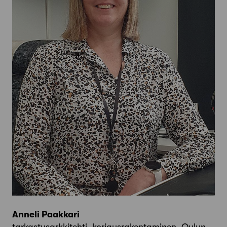
Anneli Paakkari
tarkastusarkkitehti, korjausrakentaminen, Oulun