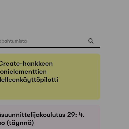
apahtumista
Create-hankkeen
onielementtien
elleenkäyttöpilotti
suunnittelijakoulutus 29: 4.
so (täynnä)