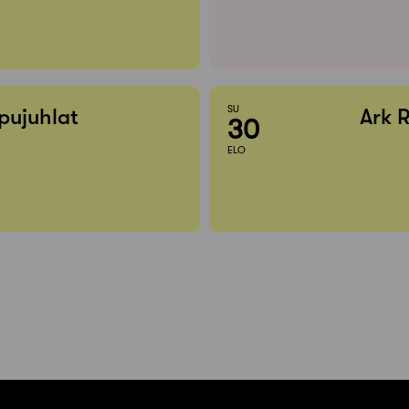
SU
pujuhlat
Ark 
30
ELO