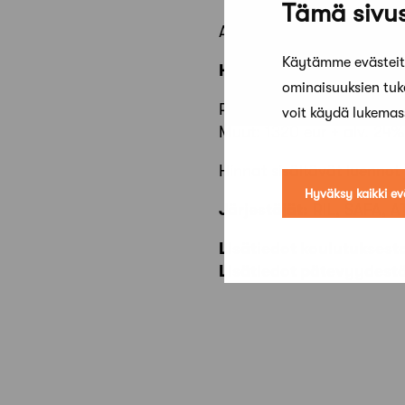
Tämä sivus
Aikaisemman ohjelman l
Käytämme evästeitä
Hinta syksyn 2023 koulu
ominaisuuksien tu
RIL, SAFA, RKL, RIA, SIO j
voit käydä lukema
Muut: 1320 eur + alv. 24%
Hinnat sisältävät luennot 
Hyväksy kaikki ev
Järjestäjät:
RIL, SAFA, AT
Lisätiedot koulutuksest
Lisätiedot pätevyydest