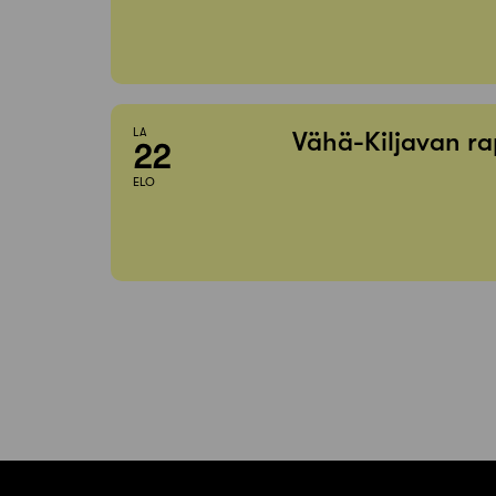
LA
Vähä-Kiljavan ra
22
ELO