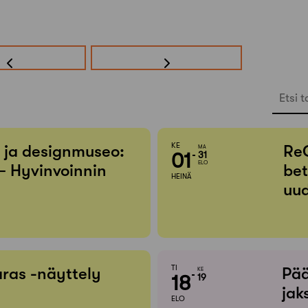
Etsi t
KE
- ja designmuseo:
Re
MA
01
31
ELO
– Hyvinvoinnin
bet
HEINÄ
uud
TI
ras -näyttely
Pää
KE
18
19
jak
ELO