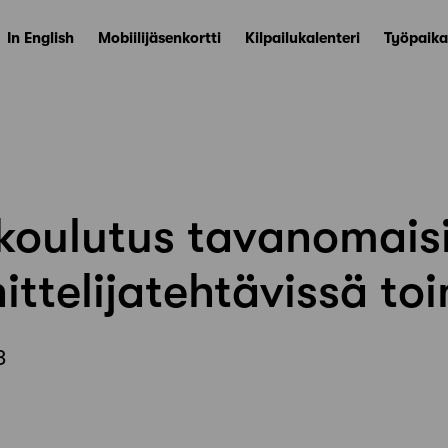
In English
Mobiilijäsenkortti
Kilpailukalenteri
Työpaika
koulutus tavanomais
ttelijatehtävissä toim
3