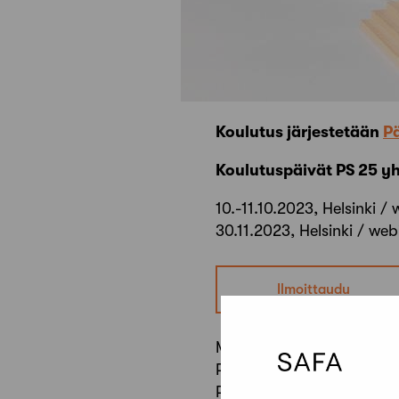
Koulutus järjestetään
P
Koulutuspäivät PS 25 y
10.-11.10.2023, Helsinki /
30.11.2023, Helsinki / web
Ilmoittaudu
Mikäli myöhemmin haluat 
Pääsuunnittelijakoulutus t
Pätevyyskoulutuksen tavan