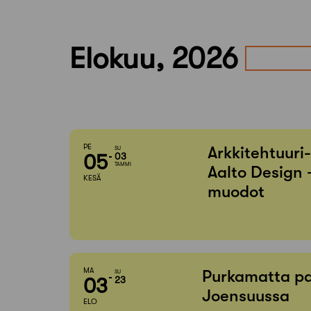
Elokuu, 2026
PE
Arkkitehtuuri
SU
05
03
TAMMI
Aalto Design 
KESÄ
muodot
MA
Purkamatta pa
SU
03
23
Joensuussa
ELO