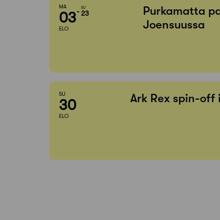
MA
Purkamatta pa
SU
03
23
Joensuussa
ELO
SU
Ark Rex spin-off
30
ELO