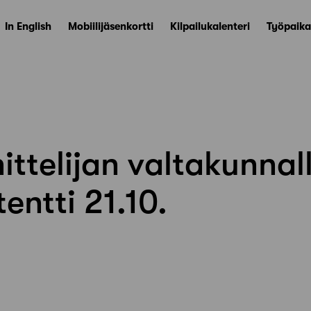
In English
Mobiilijäsenkortti
Kilpailukalenteri
Työpaika
ttelijan valtakunnal
entti 21.10.