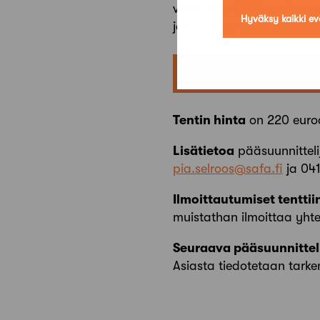
vähintään 60 % tentin mak
Hyväksy kaikki ev
jolloin koko tentin maksim
Ilmoittaudu tenttiin
Tentin hinta
on 220 euroa
Lisätietoa
pääsuunnittel
pia.selroos@safa.fi
ja 041
Ilmoittautumiset tentti
muistathan ilmoittaa yhtey
Seuraava pääsuunnitteli
Asiasta tiedotetaan tar