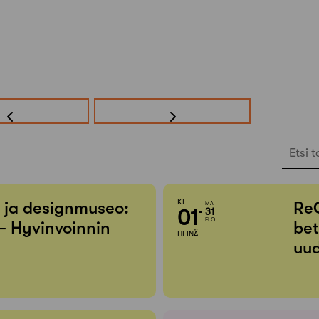
Etsi t
KE
- ja designmuseo:
Re
MA
01
31
ELO
– Hyvinvoinnin
bet
HEINÄ
uud