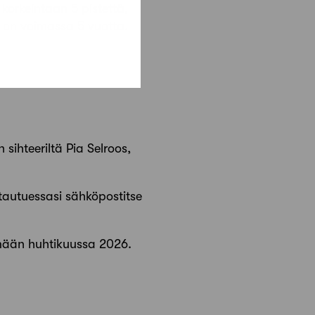
korkeintaan 5 pistettä,
ti on voimassa 5 vuotta.
sihteeriltä Pia Selroos,
ttautuessasi sähköpostitse
mään huhtikuussa 2026.