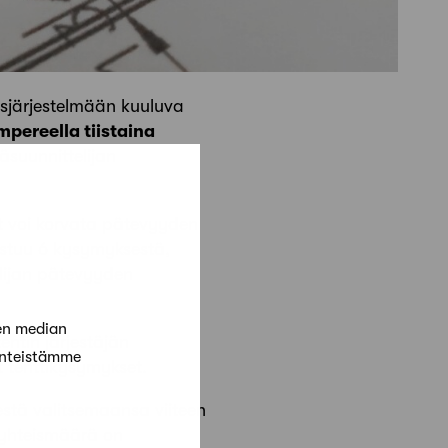
isjärjestelmään kuuluva
mpereella tiistaina
äsuunnittelijan
ivät voi korvata pätevyyden
ostuu 6 kysymyksestä,
elijan pätevyyden
en median
entin järjestäjän
änteistämme
 tenttikysymykset.
estä valitsemaansa viiteen
n yhteismäärä on