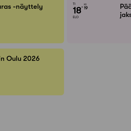
TI
ras -näyttely
Pää
KE
18
19
jak
ELO
 in Oulu 2026