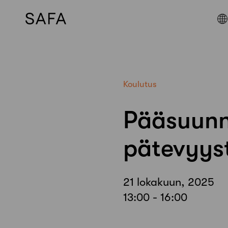
Skip
to
content
Koulutus
Pääsuunni
pätevyyst
21 lokakuun, 2025
13:00 - 16:00