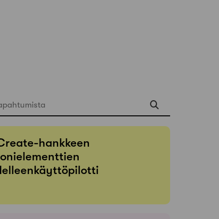
apahtumista
Create-hankkeen
onielementtien
elleenkäyttöpilotti