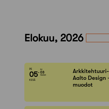
Elokuu, 2026
PE
Arkkitehtuuri
SU
05
03
TAMMI
Aalto Design 
KESÄ
muodot