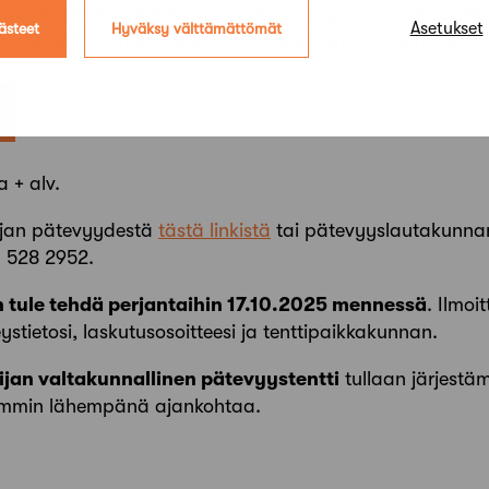
simipisteistä. Jokaisesta tenttikysymyksestä voi saada 
Asetukset
ästeet
Hyväksy välttämättömät
ipistemäärä on 25 pistettä. Hyväksytysti suoritettu tent
 + alv.
ijan pätevyydestä
tästä linkistä
tai pätevyyslautakunnan 
 528 2952.
in tule tehdä perjantaihin 17.10.2025 mennessä
. Ilmoi
stietosi, laskutusosoitteesi ja tenttipaikkakunnan.
jan valtakunnallinen pätevyystentti
tullaan järjestä
kemmin lähempänä ajankohtaa.