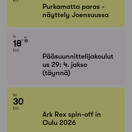
ELO
Purkamatta paras -
näyttely Joensuussa
TI
KE
18
19
ELO
Pääsuunnittelijakoulut
us 29: 4. jakso
(täynnä)
SU
30
ELO
Ark Rex spin-off in
Oulu 2026