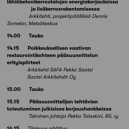
lähiöbetonikerrostalojen energiakorjauksissa
ja lisäkerrosrakentamisessa
Arkkitehti, projektipäällikkö Dennis
Somelar, Metsäkeskus
14.00 Tauko
14.15
Poikkeuksellisen vaativan
restaurointikohteen pääsuunnittelun
erityispiirteet
Arkkitehti SAFA Pekka Saatsi
Saatsi Arkkitehdit Oy
15.00 Tauko
15.15
Pääsuunnittelijan tehtävien
toteutuminen julkisissa korjaushankkeissa
Tekninen johtaja Pekka Talaskivi, RIL ry
16.15
Tilaisuus päättyy