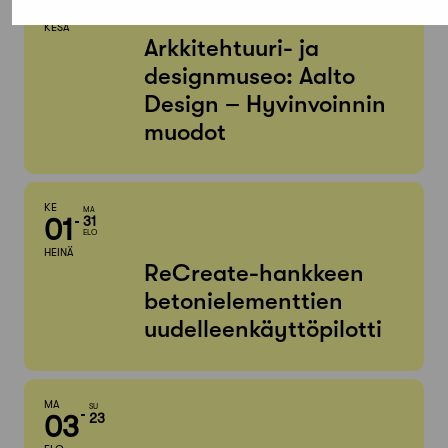
05
TAMMI
KESÄ
Arkkitehtuuri- ja
designmuseo: Aalto
Design – Hyvinvoinnin
muodot
KE
MA
01
31
ELO
HEINÄ
ReCreate-hankkeen
betonielementtien
uudelleenkäyttöpilotti
MA
SU
03
23