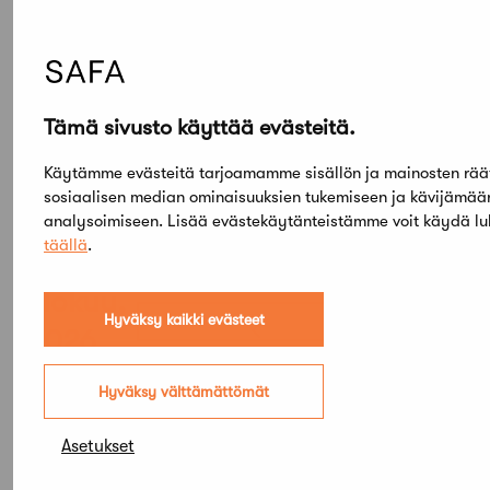
tai
koulutussuunnittelija Elina Rantakallio, p. 050 520
1168 ja
elina.rantakallio@ril.fi
Tämä sivusto käyttää evästeitä.
Käytämme evästeitä tarjoamamme sisällön ja mainosten rää
sosiaalisen median ominaisuuksien tukemiseen ja kävijämä
analysoimiseen. Lisää evästekäytänteistämme voit käydä l
täällä
.
Elokuu,
Hyväksy kaikki evästeet
2026
Etsi tapahtumista
Hyväksy välttämättömät
Asetukset
PE
SU
03