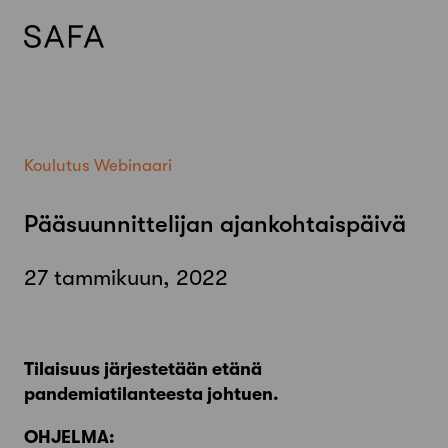
Skip
to
content
Koulutus
Webinaari
Pääsuunnittelijan ajankohtaispäivä
27 tammikuun, 2022
Tilaisuus järjestetään etänä
pandemiatilanteesta johtuen
.
OHJELMA: