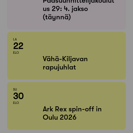
Pääsuunnittelijakoulut
us 29: 4. jakso
(täynnä)
LA
22
ELO
Vähä-Kiljavan
rapujuhlat
SU
30
ELO
Ark Rex spin-off in
Oulu 2026