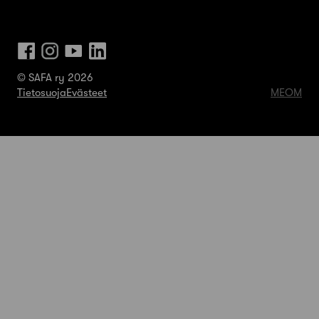
© SAFA ry 2026
Tietosuoja
Evästeet
MEOM