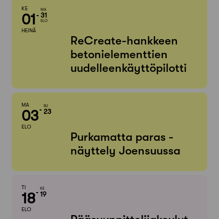
KE
MA
01
31
ELO
HEINÄ
ReCreate-hankkeen
betonielementtien
uudelleenkäyttöpilotti
MA
SU
03
23
ELO
Purkamatta paras -
näyttely Joensuussa
TI
KE
18
19
ELO