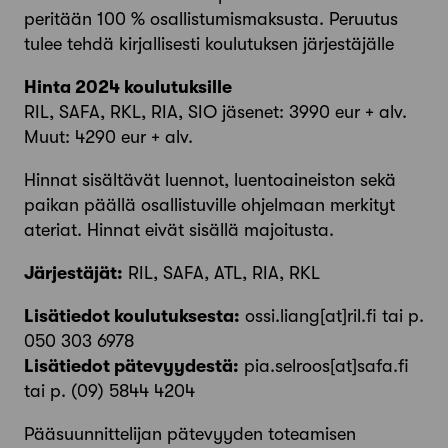
peritään 100 % osallistumismaksusta. Peruutus
tulee tehdä kirjallisesti koulutuksen järjestäjälle
Hinta 2024 koulutuksille
RIL, SAFA, RKL, RIA, SIO jäsenet: 3990 eur + alv.
Muut: 4290 eur + alv.
Hinnat sisältävät luennot, luentoaineiston sekä
paikan päällä osallistuville ohjelmaan merkityt
ateriat. Hinnat eivät sisällä majoitusta.
Järjestäjät:
RIL, SAFA, ATL, RIA, RKL
Lisätiedot koulutuksesta:
ossi.liang[at]ril.fi tai p.
050 303 6978
Lisätiedot pätevyydestä:
pia.selroos[at]safa.fi
tai p. (09) 5844 4204
Pääsuunnittelijan pätevyyden toteamisen