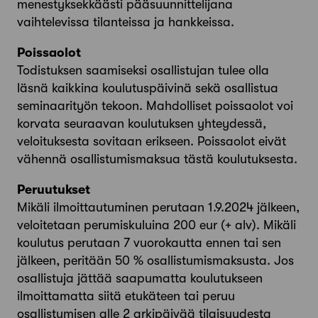
menestyksekkäästi pääsuunnittelijana
vaihtelevissa tilanteissa ja hankkeissa.
Poissaolot
Todistuksen saamiseksi osallistujan tulee olla
läsnä kaikkina koulutuspäivinä sekä osallistua
seminaarityön tekoon. Mahdolliset poissaolot voi
korvata seuraavan koulutuksen yhteydessä,
veloituksesta sovitaan erikseen. Poissaolot eivät
vähennä osallistumismaksua tästä koulutuksesta.
Peruutukset
Mikäli ilmoittautuminen perutaan 1.9.2024 jälkeen,
veloitetaan perumiskuluina 200 eur (+ alv). Mikäli
koulutus perutaan 7 vuorokautta ennen tai sen
jälkeen, peritään 50 % osallistumismaksusta. Jos
osallistuja jättää saapumatta koulutukseen
ilmoittamatta siitä etukäteen tai peruu
osallistumisen alle 2 arkipäivää tilaisuudesta