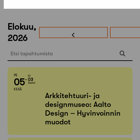
Elokuu,
2026
Etsi tapahtumista
PE
SU
05
03
TAMMI
KESÄ
Arkkitehtuuri- ja
designmuseo: Aalto
Design – Hyvinvoinnin
muodot