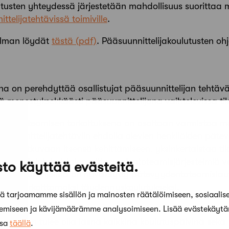
lutusten yhteydessä järjestetään mahdollisuus suorittaa
telijatehtävissä toimiville
.
jelman löydät
tästä
. Pääsuunnittelijakoulutusten oh
na on perehdyttää osallistujat pääsuunnittelijan tehtäv
lä menestyksekkäästi pääsuunnittelijana vaihtelevissa til
yden toteamisen tarkoituksena on osaltaan varmistaa m
äsuunnittelijatehtäviin ehdolla olevien henkilöiden pätev
oita jatkuvaan itsensä kehittämiseen, yksinkertaistaa ti
suunnittelutoimistojen pätevyydentoteamisjärjestelmiä 
to käyttää evästeitä.
. Koulutusohjelma on hyväksytty pätevyydentoteamisla
yden tarkoittamaksi täydennyskoulutukseksi.
 tarjoamamme sisällön ja mainosten räätälöimiseen, sosiaalis
kemiseen ja kävijämäärämme analysoimiseen. Lisää evästekäyt
llistujan tulee olla läsnä kaikkina koulutuspäivinä sekä
ssa
täällä
.