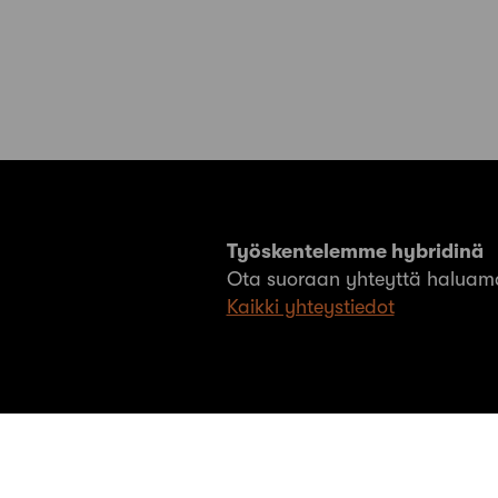
Työskentelemme hybridinä
Ota suoraan yhteyttä haluama
Kaikki yhteystiedot