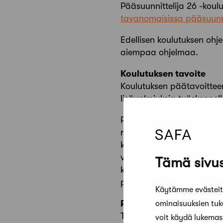
Pääsuunnittelija 26 -kou
tavanomaisissa pääsuunnit
Edellisen koulutuksen oh
aiempaa ohjelmaa.
Koulutuksen tavoite
Koulutuksen päätavoittee
lisävalmiuksia työskennel
Pääsuunnittelijan pätevy
rakennuslain mukaisiin pä
kannustaa pääsuunnittelij
valintaa sekä täydentää 
Tämä sivus
konkreettinen osaaminen
pääsuunnittelijan pätevy
Käytämme evästeitä
Poissaolot
ominaisuuksien tu
Todistuksen saamiseksi osa
voit käydä lukema