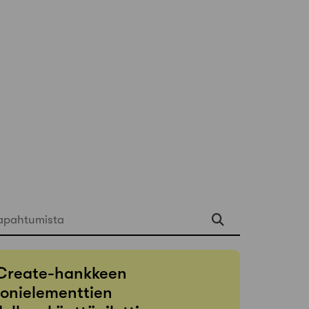
apahtumista
Create-hankkeen
onielementtien