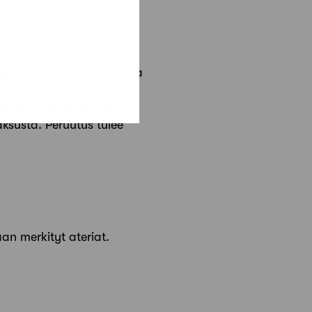
oituksesta sovitaan
veloitetaan perumiskuluina
itään 50 %
a siitä etukäteen tai
aksusta. Peruutus tulee
aan merkityt ateriat.