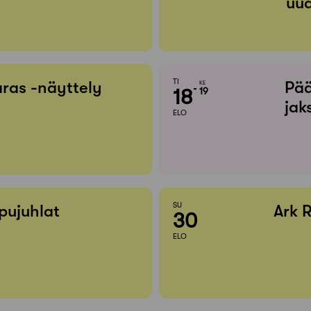
uud
TI
ras -näyttely
Pää
KE
18
19
jak
ELO
SU
pujuhlat
Ark 
30
ELO