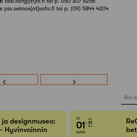
a:
ossi.liang[at]ril.fi tai p. 050 307 6258
ä:
pia.selroos[at]safa.fi tai p. (09) 5844 4204
Etsi t
KE
- ja designmuseo:
Re
MA
01
31
ELO
– Hyvinvoinnin
bet
HEINÄ