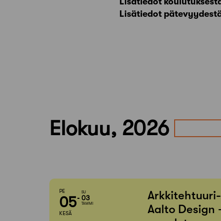
Lisätiedot koulutuksest
Lisätiedot pätevyydest
Elokuu, 2026
PE
Arkkitehtuuri
SU
05
03
TAMMI
Aalto Design 
KESÄ