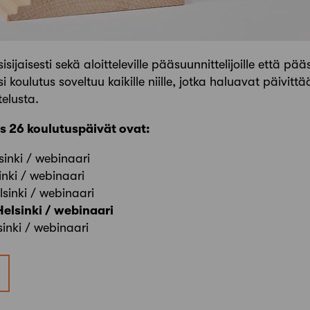
ijaisesti sekä aloitteleville pääsuunnittelijoille että pää
si koulutus soveltuu kaikille niille, jotka haluavat päivitt
elusta.
s 26 koulutuspäivät ovat:
lsinki / webinaari
inki / webinaari
lsinki / webinaari
Helsinki / webinaari
sinki / webinaari