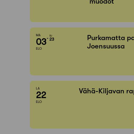
muodot
MA
Purkamatta pa
SU
03
23
Joensuussa
ELO
LA
Vähä-Kiljavan ra
22
ELO