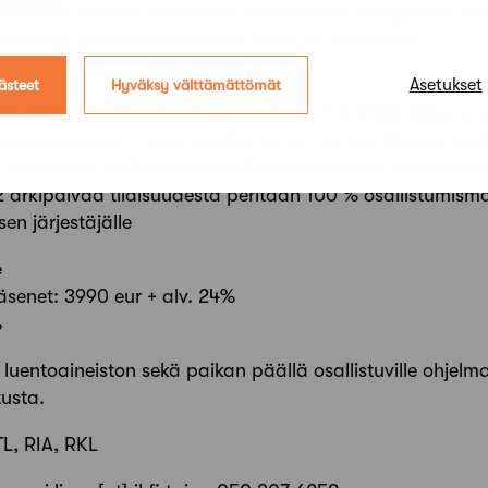
aolot voi korvata seuraavan koulutuksen yhteydessä, vel
t vähennä osallistumismaksua tästä koulutuksesta.
Asetukset
ästeet
Hyväksy välttämättömät
24: Mikäli ilmoittautuminen perutaan 19.2.2023 jälkeen, 
oulutus perutaan 7 vuorokautta ennen tai sen jälkeen, per
 osallistuja jättää saapumatta koulutukseen ilmoittamatt
 2 arkipäivää tilaisuudesta peritään 100 % osallistumism
sen järjestäjälle
e
jäsenet: 3990 eur + alv. 24%
%
 luentoaineiston sekä paikan päällä osallistuville ohjelm
tusta.
L, RIA, RKL