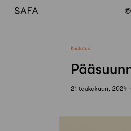
Skip
to
content
Koulutus
Pääsuunni
21 toukokuun, 2024 