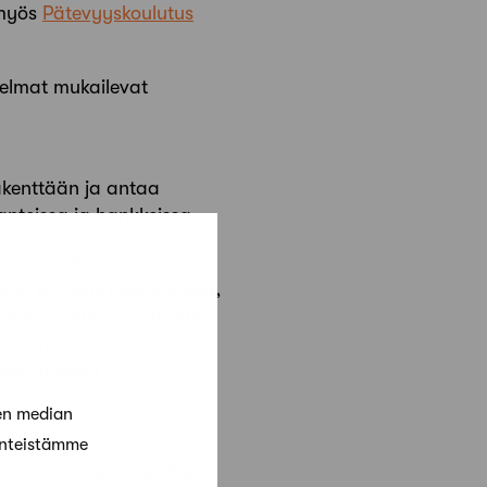
 myös
Pätevyyskoulutus
jelmat mukailevat
äkenttään ja antaa
anteissa ja hankkeissa.
aankäyttö- ja
yys eri vaativuusluokissa,
laajan pääsuunnittelijan
varmistamalla
utakunnassa
en median
änteistämme
 osallistua seminaarityön