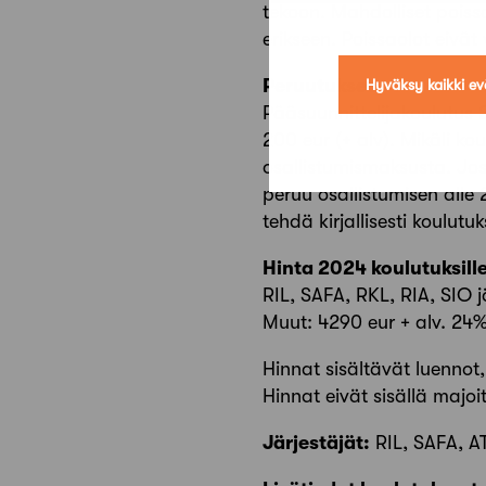
tekoon. Mahdolliset poiss
erikseen. Poissaolot eivä
Peruutukset
Hyväksy kaikki ev
Pääsuunnittelijakoulutus 
200 eur (+ alv). Mikäli k
osallistumismaksusta. Jos
peruu osallistumisen alle
tehdä kirjallisesti koulutuk
Hinta 2024 koulutuksill
RIL, SAFA, RKL, RIA, SIO 
Muut: 4290 eur + alv. 24
Hinnat sisältävät luennot,
Hinnat eivät sisällä majoi
Järjestäjät:
RIL, SAFA, AT