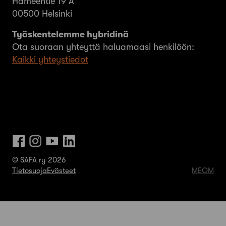
Hämeentie 19 A
00500 Helsinki
Työskentelemme hybridinä
Ota suoraan yhteyttä haluamaasi henkilöön:
Kaikki yhteystiedot
© SAFA ry 2026
Tietosuoja
Evästeet
MEOM