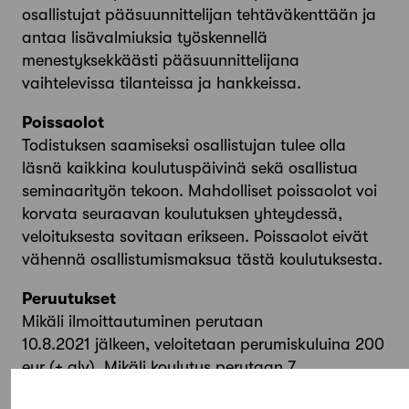
osallistujat pääsuunnittelijan tehtäväkenttään ja
antaa lisävalmiuksia työskennellä
menestyksekkäästi pääsuunnittelijana
vaihtelevissa tilanteissa ja hankkeissa.
Poissaolot
Todistuksen saamiseksi osallistujan tulee olla
läsnä kaikkina koulutuspäivinä sekä osallistua
seminaarityön tekoon. Mahdolliset poissaolot voi
korvata seuraavan koulutuksen yhteydessä,
veloituksesta sovitaan erikseen. Poissaolot eivät
vähennä osallistumismaksua tästä koulutuksesta.
Peruutukset
Mikäli ilmoittautuminen perutaan
10.8.2021 jälkeen, veloitetaan perumiskuluina 200
eur (+ alv). Mikäli koulutus perutaan 7
vuorokautta ennen tai sen jälkeen, peritään 50 %