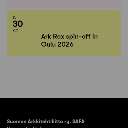
SU
30
ELO
Ark Rex spin-off in
Oulu 2026
Suomen Arkkitehtiliitto ry. SAFA