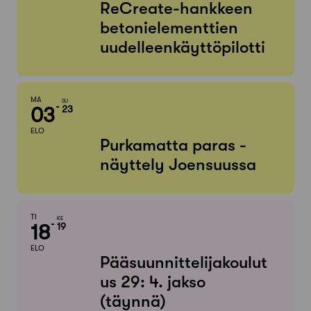
ReCreate-hankkeen
betonielementtien
uudelleenkäyttöpilotti
MA
SU
03
23
ELO
Purkamatta paras -
näyttely Joensuussa
TI
KE
18
19
ELO
Pääsuunnittelijakoulut
us 29: 4. jakso
(täynnä)