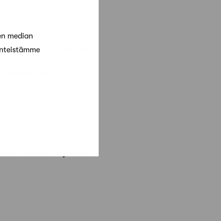
eur (+ alv). Mikäli
en median
maksusta. Jos osallistuja
änteistämme
isen alle 2 arkipäivää
ti koulutuksen
eivät sisällä majoitusta.