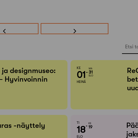
Etsi t
KE
- ja designmuseo:
Re
MA
01
31
ELO
– Hyvinvoinnin
bet
HEINÄ
uud
TI
ras -näyttely
Pää
KE
18
19
jak
ELO