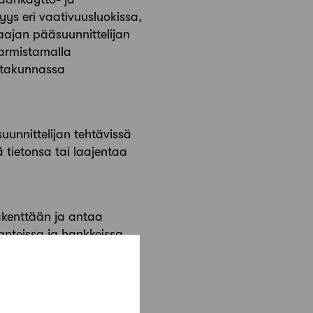
yys eri vaativuusluokissa,
laajan pääsuunnittelijan
varmistamalla
utakunnassa
suunnittelijan tehtävissä
ää tietonsa tai laajentaa
äkenttään ja antaa
anteissa ja hankkeissa.
 osallistua seminaarityön
oituksesta sovitaan