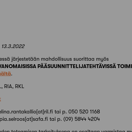
 13.3.2022
essä järjestetään mahdollisuus suorittaa myös
ANOMAISISSA PÄÄSUUNNITTELIJATEHTÄVISSÄ TOIMI
äältä
.
L, RIA, RKL
t
lina.rantakallio[at]ril.fi tai p. 050 520 1168
ia.selroos[at]safa.fi tai p. (09) 5844 4204
yden toteamisen tarkoituksena on osaltaan varmistaa m