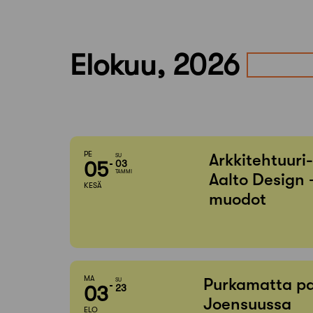
Elokuu, 2026
PE
Arkkitehtuuri
SU
05
03
TAMMI
Aalto Design 
KESÄ
muodot
MA
Purkamatta pa
SU
03
23
Joensuussa
ELO