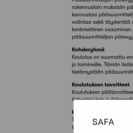
rakennuslain mukaisiin pä
kannustaa pääsuunnittelij
valintaa sekä täydentää 
konkreettinen osaaminen
pääsuunnittelijan pätevy
Kohderyhmä
Koulutus on suunnattu ensis
jo toimineille. Tämän lisäk
tietämystään pääsuunnitt
Koulutuksen tavoitteet
Koulutuksen päätavoittee
lisävalmiuksia työskennel
Poissaolot
Todistuksen saamiseksi osa
tekoon. Mahdolliset poiss