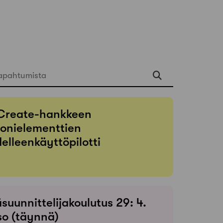
apahtumista
Create-hankkeen
onielementtien
elleenkäyttöpilotti
suunnittelijakoulutus 29: 4.
so (täynnä)