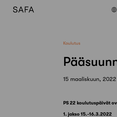
Skip
to
content
Koulutus
Pääsuunni
15 maaliskuun, 2022
PS 22 koulutuspäivät ov
1. jakso 15.-16.3.2022