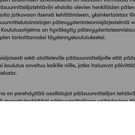
äsuunnittelijatehtäviin ehdolla olevien henkilöiden pätev
oita jatkuvaan itsensä kehittämiseen, yksinkertaistaa ti
suunnittelutoimistojen pätevyydentoteamisjärjestelmiä 
. Koulutusohjelma on hyväksytty pätevyydentoteamisla
yden tarkoittamaksi täydennyskoulutukseksi.
ijaisesti sekä aloitteleville pääsuunnittelijoille että pää
si koulutus soveltuu kaikille niille, jotka haluavat päivitt
elusta.
na on perehdyttää osallistujat pääsuunnittelijan tehtäv
lä menestyksekkäästi pääsuunnittelijana vaihtelevissa til
llistujan tulee olla läsnä kaikkina koulutuspäivinä sekä
aolot voi korvata seuraavan koulutuksen yhteydessä, vel