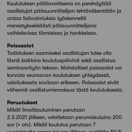
Koulutuksen päätavoitteena on perehdyttää
osallistujat pääsuunnittelijan tehtäväkenttään ja
antaa lisävalmiuksia työskennellä
menestyksekkäästi pääsuunnittelijana
vaihtelevissa tilanteissa ja hankkeissa.
Poissaolot
Todistuksen saamiseksi osallistujan tulee olla
läsnä kaikkina koulutuspäivinä sekä osallistua
seminaarityön tekoon. Mahdolliset poissaolot voi
korvata seuraavan koulutuksen yhteydessä,
veloituksesta sovitaan erikseen. Poissaolot eivät
vähennä osallistumismaksua tästä koulutuksesta.
Peruutukset
Mikäli ilmoittautuminen perutaan
2.3.2021 jälkeen, veloitetaan perumiskuluina 200
eur (+ alv). Mikäli koulutus perutaan 7