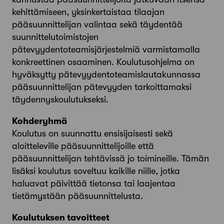
kehittämiseen, yksinkertaistaa tilaajan
pääsuunnittelijan valintaa sekä täydentää
suunnittelutoimistojen
pätevyydentoteamisjärjestelmiä varmistamalla
konkreettinen osaaminen. Koulutusohjelma on
hyväksytty pätevyydentoteamislautakunnassa
pääsuunnittelijan pätevyyden tarkoittamaksi
täydennyskoulutukseksi.
Kohderyhmä
Koulutus on suunnattu ensisijaisesti sekä
aloitteleville pääsuunnittelijoille että
pääsuunnittelijan tehtävissä jo toimineille. Tämän
lisäksi koulutus soveltuu kaikille niille, jotka
haluavat päivittää tietonsa tai laajentaa
tietämystään pääsuunnittelusta.
Koulutuksen tavoitteet