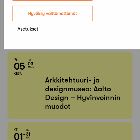
Elokuu,
Hyväksy välttämättömät
2026
Asetukset
Etsi tapahtumista
PE
SU
05
03
TAMMI
KESÄ
Arkkitehtuuri- ja
designmuseo: Aalto
Design – Hyvinvoinnin
muodot
KE
MA
01
31
ELO