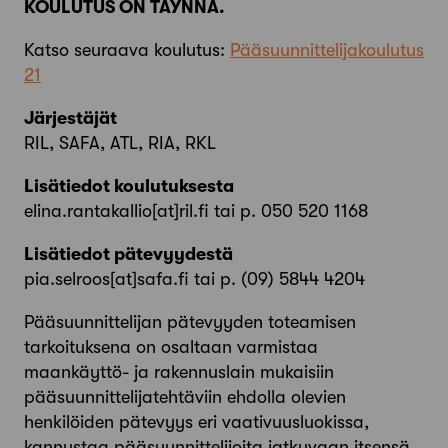
KOULUTUS ON TÄYNNÄ.
Katso seuraava koulutus:
Pääsuunnittelijakoulutus
21
Järjestäjät
RIL, SAFA, ATL, RIA, RKL
Lisätiedot koulutuksesta
elina.rantakallio[at]ril.fi tai p. 050 520 1168
Lisätiedot pätevyydestä
pia.selroos[at]safa.fi tai p. (09) 5844 4204
Pääsuunnittelijan pätevyyden toteamisen
tarkoituksena on osaltaan varmistaa
maankäyttö- ja rakennuslain mukaisiin
pääsuunnittelijatehtäviin ehdolla olevien
henkilöiden pätevyys eri vaativuusluokissa,
kannustaa pääsuunnittelijoita jatkuvaan itsensä