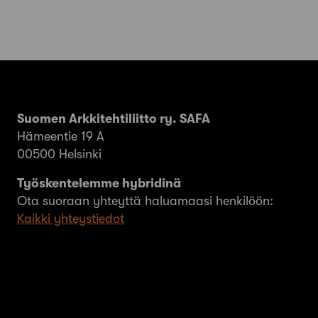
Suomen Arkkitehtiliitto ry. SAFA
Hämeentie 19 A
00500 Helsinki
Työskentelemme hybridinä
Ota suoraan yhteyttä haluamaasi henkilöön:
Kaikki yhteystiedot