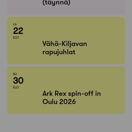
(täynnä)
LA
22
ELO
Vähä-Kiljavan
rapujuhlat
SU
30
ELO
Ark Rex spin-off in
Oulu 2026