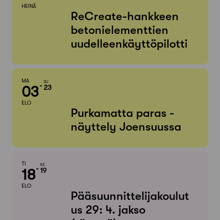
HEINÄ
ReCreate-hankkeen
betonielementtien
uudelleenkäyttöpilotti
MA
SU
03
23
ELO
Purkamatta paras -
näyttely Joensuussa
TI
KE
18
19
ELO
Pääsuunnittelijakoulut
us 29: 4. jakso