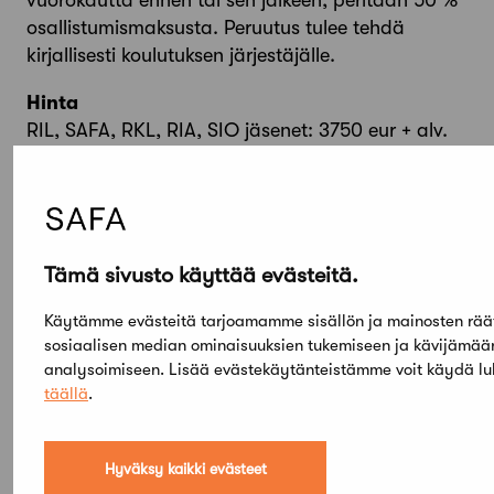
vuorokautta ennen tai sen jälkeen, peritään 50 %
osallistumismaksusta. Peruutus tulee tehdä
kirjallisesti koulutuksen järjestäjälle.
Hinta
RIL, SAFA, RKL, RIA, SIO jäsenet: 3750 eur + alv.
24%
Muut: 4050 eur + alv. 24%
Hinnat sisältävät luennot, luentoaineiston sekä
ohjelmaan merkityt ateriat. Hinnat eivät sisällä
Tämä sivusto käyttää evästeitä.
majoitusta.
Käytämme evästeitä tarjoamamme sisällön ja mainosten rää
sosiaalisen median ominaisuuksien tukemiseen ja kävijämä
analysoimiseen. Lisää evästekäytänteistämme voit käydä l
täällä
.
Hyväksy kaikki evästeet