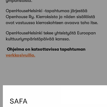
ympäristöstä.
OpenHouseHelsinki -tapahtumaa järjestää
Openhouse Ry. Kierroksista ja niiden sisällöistä
ovat vastuussa kierroskohteen avaava taho itse.
OpenHouseHelsinki tekee yhteistyötä Euroopan
kulttuuriympäristöpäivää kanssa.
Ohjelma on katsottavissa tapahtuman
verkkosivuilla.