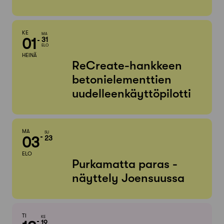
KE
MA
01
31
ELO
HEINÄ
ReCreate-hankkeen
betonielementtien
uudelleenkäyttöpilotti
MA
SU
03
23
ELO
Purkamatta paras -
näyttely Joensuussa
TI
KE
19