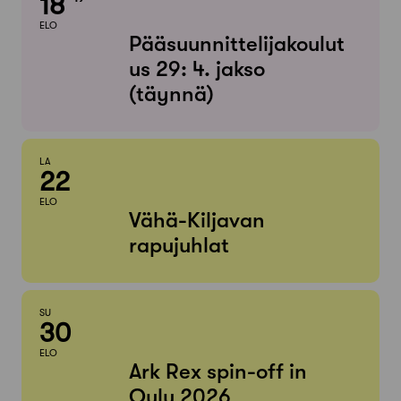
18
ELO
Pääsuunnittelijakoulut
us 29: 4. jakso
(täynnä)
LA
22
ELO
Vähä-Kiljavan
rapujuhlat
SU
30
ELO
Ark Rex spin-off in
Oulu 2026