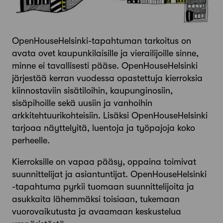
OpenHouseHelsinki-tapahtuman tarkoitus on
avata ovet kaupunkilaisille ja vierailijoille sinne,
minne ei tavallisesti pääse. OpenHouseHelsinki
järjestää kerran vuodessa opastettuja kierroksia
kiinnostaviin sisätiloihin, kaupunginosiin,
sisäpihoille sekä uusiin ja vanhoihin
arkkitehtuurikohteisiin. Lisäksi OpenHouseHelsinki
tarjoaa näyttelyitä, luentoja ja työpajoja koko
perheelle.
Kierroksille on vapaa pääsy, oppaina toimivat
suunnittelijat ja asiantuntijat. OpenHouseHelsinki
-tapahtuma pyrkii tuomaan suunnittelijoita ja
asukkaita lähemmäksi toisiaan, tukemaan
vuorovaikutusta ja avaamaan keskustelua