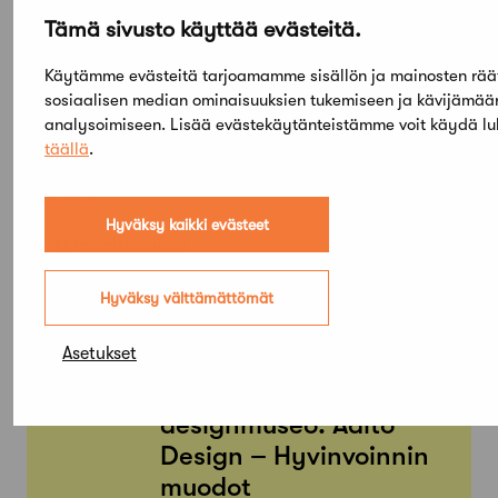
Tämä sivusto käyttää evästeitä.
Käytämme evästeitä tarjoamamme sisällön ja mainosten rää
sosiaalisen median ominaisuuksien tukemiseen ja kävijämä
analysoimiseen. Lisää evästekäytänteistämme voit käydä l
Elokuu,
täällä
.
2026
Hyväksy kaikki evästeet
Etsi tapahtumista
Hyväksy välttämättömät
PE
SU
05
03
Asetukset
TAMMI
KESÄ
Arkkitehtuuri- ja
designmuseo: Aalto
Design – Hyvinvoinnin
muodot