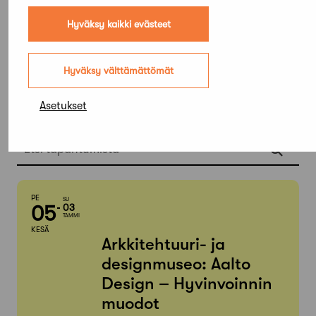
Hyväksy kaikki evästeet
Hyväksy välttämättömät
Elokuu,
Asetukset
2026
Etsi tapahtumista
PE
SU
05
03
TAMMI
KESÄ
Arkkitehtuuri- ja
designmuseo: Aalto
Design – Hyvinvoinnin
muodot