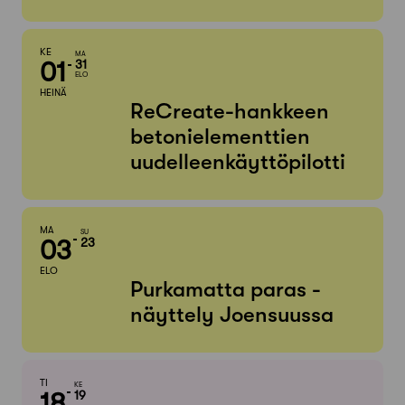
KE
MA
01
31
ELO
HEINÄ
ReCreate-hankkeen
betonielementtien
uudelleenkäyttöpilotti
MA
SU
03
23
ELO
Purkamatta paras -
näyttely Joensuussa
TI
KE
18
19