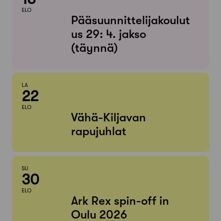
ELO
Pääsuunnittelijakoulut
us 29: 4. jakso
(täynnä)
LA
22
ELO
Vähä-Kiljavan
rapujuhlat
SU
30
ELO
Ark Rex spin-off in
Oulu 2026