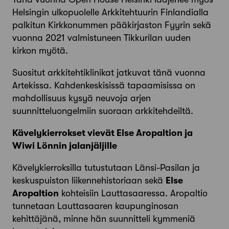
Helsingin ulkopuolelle Arkkitehtuurin Finlandialla
palkitun Kirkkonummen pääkirjaston Fyyrin sekä
vuonna 2021 valmistuneen Tikkurilan uuden
kirkon myötä.
Suositut arkkitehtiklinikat jatkuvat tänä vuonna
Artekissa. Kahdenkeskisissä tapaamisissa on
mahdollisuus kysyä neuvoja arjen
suunnitteluongelmiin suoraan arkkitehdeiltä.
Kävelykierrokset vievät Else Aropaltion ja
Wiwi Lönnin jalanjäljille
Kävelykierroksilla tutustutaan Länsi-Pasilan ja
keskuspuiston liikennehistoriaan sekä
Else
Aropaltion
kohteisiin Lauttasaaressa. Aropaltio
tunnetaan Lauttasaaren kaupunginosan
kehittäjänä, minne hän suunnitteli kymmeniä