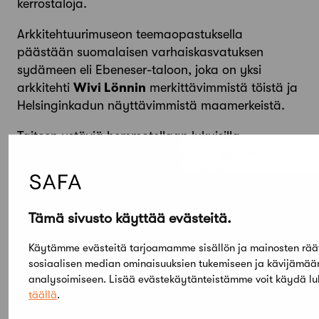
kerrostaloja.
Arkkitehtuurimuseon teemaopastuksella
päästään suomalaisen varhaiskasvatuksen
sydämeen eli Ebeneser-taloon, joka on yksi
arkkitehti
Wivi Lönnin
merkittävimmistä töistä ja
Helsinginkadun näyttävimmistä maamerkeistä.
Taiteen ystäviä hemmotellaan lukuisilla
museoiden takatiloihin kurkistavilla kierroksilla
muun muassa Kiasmassa ja Designmuseossa.
Tutustu ohjelmaan ja ilmoittaudu mukaan!
Tämä sivusto käyttää evästeitä.
Kohteisiin ja kierroksille tulee ilmoittautua
Käytämme evästeitä tarjoamamme sisällön ja mainosten rää
etukäteen.
sosiaalisen median ominaisuuksien tukemiseen ja kävijämä
analysoimiseen. Lisää evästekäytänteistämme voit käydä l
täällä
.