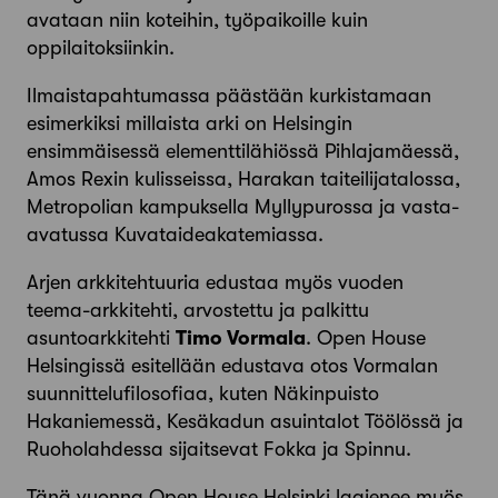
avataan niin koteihin, työpaikoille kuin
oppilaitoksiinkin.
Ilmaistapahtumassa päästään kurkistamaan
esimerkiksi millaista arki on Helsingin
ensimmäisessä elementtilähiössä Pihlajamäessä,
Amos Rexin kulisseissa, Harakan taiteilijatalossa,
Metropolian kampuksella Myllypurossa ja vasta-
avatussa Kuvataideakatemiassa.
Arjen arkkitehtuuria edustaa myös vuoden
teema-arkkitehti, arvostettu ja palkittu
asuntoarkkitehti
Timo Vormala
. Open House
Helsingissä esitellään edustava otos Vormalan
suunnittelufilosofiaa, kuten Näkinpuisto
Hakaniemessä, Kesäkadun asuintalot Töölössä ja
Ruoholahdessa sijaitsevat Fokka ja Spinnu.
Tänä vuonna Open House Helsinki laajenee myös