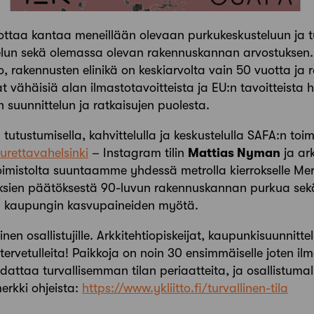
ottaa kantaa meneillään olevaan purkukeskusteluun ja 
elun sekä olemassa olevan rakennuskannan arvostuksen
, rakennusten elinikä on keskiarvolta vain 50 vuotta ja
t vähäisiä alan ilmastotavoitteista ja EU:n tavoitteist
 suunnittelun ja ratkaisujen puolesta.
tutustumisella, kahvittelulla ja keskustelulla SAFA:n toi
rettavahelsinki
– Instagram tilin
Mattias Nyman
ja ark
oimistolta suuntaamme yhdessä metrolla kierrokselle Mer
ksien päätöksestä 90-luvun rakennuskannan purkua sek
in kaupungin kasvupaineiden myötä.
nen osallistujille. Arkkitehtiopiskeijat, kaupunkisuunnitt
 tervetulleita! Paikkoja on noin 30 ensimmäiselle joten i
attaa turvallisemman tilan periaatteita, ja osallistuma
erkki ohjeista:
https://www.ykliitto.fi/turvallinen-tila