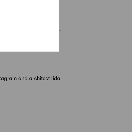
arkkitehti Iida Kalakoski,
tagram and architect Iida