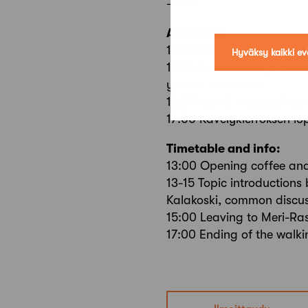
– – –
Aikataulu:
13:00 Aloitustilaisuus, ka
Hyväksy kaikki ev
13-15 Keskustelua ja puhu
yleinen keskustelu
15:00 Lähtö metrolla Meri
17:00 Kävelykierroksen lo
Timetable and info:
13:00 Opening coffee and
13-15 Topic introduction
Kalakoski, common discu
15:00 Leaving to Meri-Ras
17:00 Ending of the walki