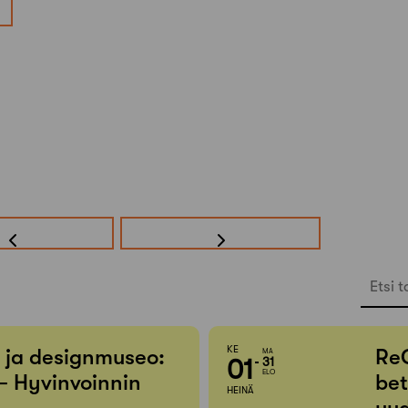
Etsi t
KE
- ja designmuseo:
Re
MA
01
31
ELO
– Hyvinvoinnin
bet
HEINÄ
uud