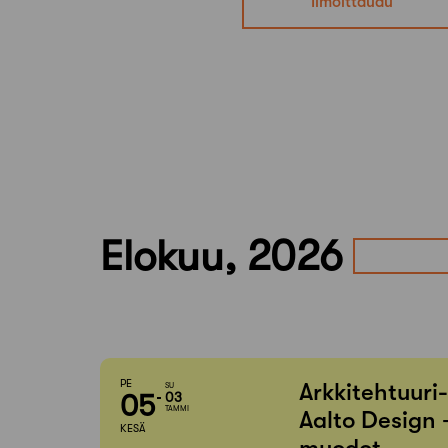
Ilmoittaudu
Elokuu, 2026
PE
Arkkitehtuuri
SU
05
03
TAMMI
Aalto Design 
KESÄ
muodot