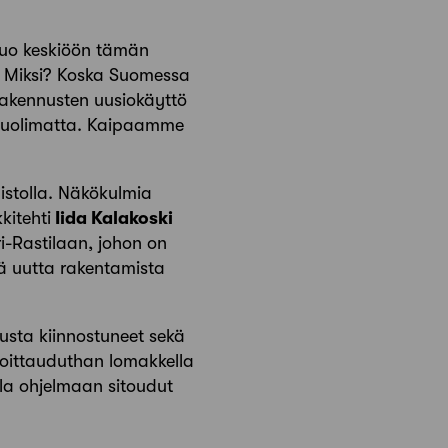
tuo keskiöön tämän
. Miksi? Koska Suomessa
 rakennusten uusiokäyttö
a huolimatta. Kaipaamme
mistolla. Näkökulmia
kitehti
Iida Kalakoski
i-Rastilaan, johon on
ä uutta rakentamista
elusta kiinnostuneet sekä
lmoittauduthan lomakkella
lla ohjelmaan sitoudut