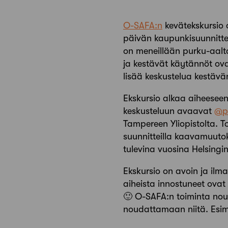
O-SAFA:n
kevätekskursio 
päivän kaupunkisuunnitt
on meneillään purku-aalto
ja kestävät käytännöt ova
lisää keskustelua kestävän
Ekskursio alkaa aiheeseen 
keskusteluun avaavat
@pu
Tampereen Yliopistolta. T
suunnitteilla kaavamuuto
tulevina vuosina Helsing
Ekskursio on avoin ja ilmai
aiheista innostuneet ovat
🙂 O-SAFA:n toiminta noud
noudattamaan niitä. Esim