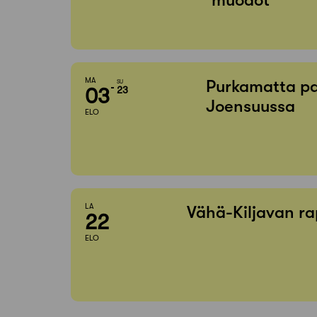
MA
Purkamatta pa
SU
03
23
Joensuussa
ELO
LA
Vähä-Kiljavan ra
22
ELO