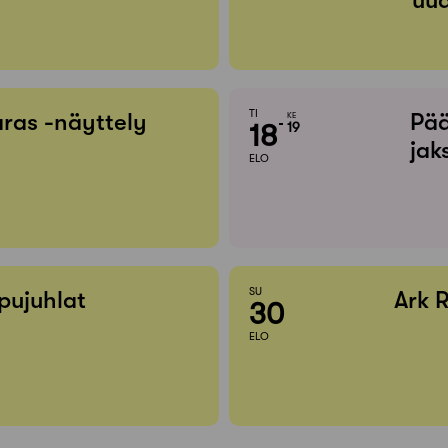
TI
ras -näyttely
Pää
KE
18
19
jak
ELO
SU
pujuhlat
Ark 
30
ELO