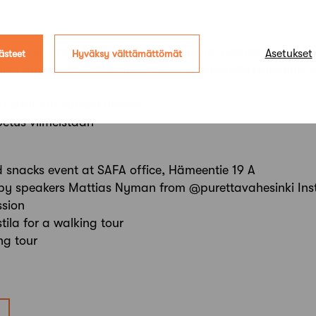
hvia ja evästä SAFA:n toimistolla, osoite Hämeentie 19 A
Asetukset
ästeet
Hyväksy välttämättömät
jien puheenvuorot: Mattias Nyman @purettavahelsinki ja 
-Rastilaan katselmukselle
petus viimeistään
 snacks event at SAFA office, Hämeentie 19 A
s by speakers Mattias Nyman from @purettavahesinki Ins
ssion
tila for a walking tour
ng tour