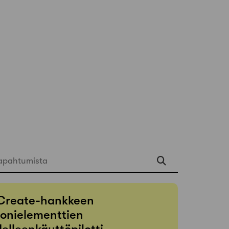
apahtumista
Create-hankkeen
onielementtien
elleenkäyttöpilotti