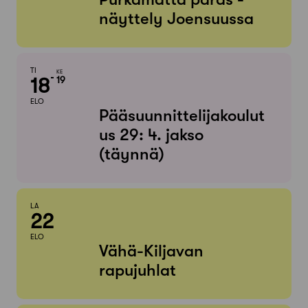
näyttely Joensuussa
TI
KE
18
19
ELO
Pääsuunnittelijakoulut
us 29: 4. jakso
(täynnä)
LA
22
ELO
Vähä-Kiljavan
rapujuhlat