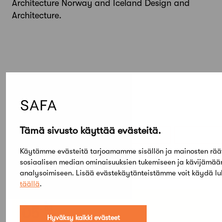
Architecture Norway and Iceland Design and
Architecture.
Elokuu,
Tämä sivusto käyttää evästeitä.
2026
Käytämme evästeitä tarjoamamme sisällön ja mainosten rää
sosiaalisen median ominaisuuksien tukemiseen ja kävijämä
Etsi tapahtumista
analysoimiseen. Lisää evästekäytänteistämme voit käydä l
täällä
.
PE
SU
05
03
TAMMI
Hyväksy kaikki evästeet