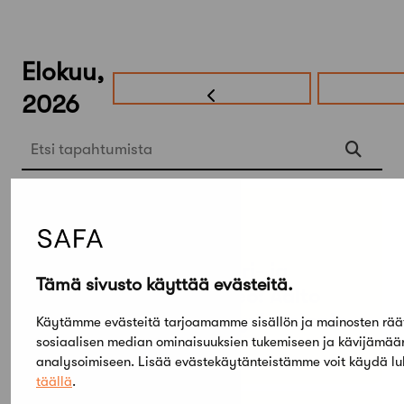
Elokuu,
2026
Etsi tapahtumista
PE
SU
05
03
TAMMI
KESÄ
Arkkitehtuuri- ja
Tämä sivusto käyttää evästeitä.
designmuseo: Aalto
Design – Hyvinvoinnin
Käytämme evästeitä tarjoamamme sisällön ja mainosten rää
sosiaalisen median ominaisuuksien tukemiseen ja kävijämä
muodot
analysoimiseen. Lisää evästekäytänteistämme voit käydä l
täällä
.