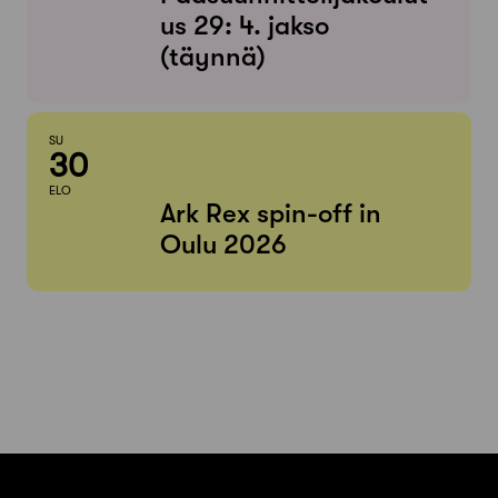
us 29: 4. jakso
(täynnä)
SU
30
ELO
Ark Rex spin-off in
Oulu 2026