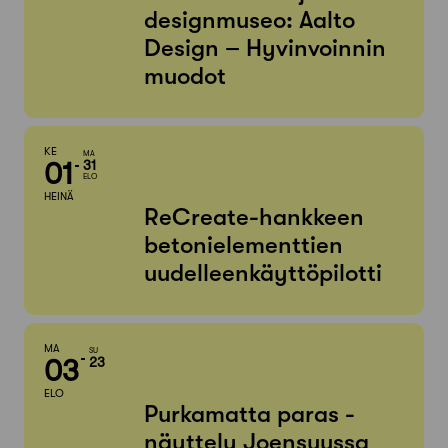
designmuseo: Aalto
Design – Hyvinvoinnin
muodot
KE
MA
01
31
ELO
HEINÄ
ReCreate-hankkeen
betonielementtien
uudelleenkäyttöpilotti
MA
SU
03
23
ELO
Purkamatta paras -
näyttely Joensuussa