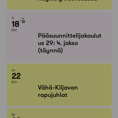
TI
KE
18
19
ELO
Pääsuunnittelijakoulut
us 29: 4. jakso
(täynnä)
LA
22
ELO
Vähä-Kiljavan
rapujuhlat
SU