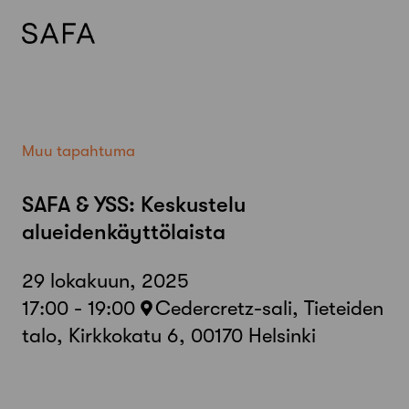
Skip
to
content
Muu tapahtuma
SAFA & YSS: Keskustelu
alueidenkäyttölaista
29 lokakuun, 2025
17:00 - 19:00
Cedercretz-sali, Tieteiden
talo, Kirkkokatu 6, 00170 Helsinki