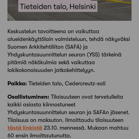
Keskustelun tavoitteena on vaikuttaa
alueidenkäyttölain valmisteluun, tehdä näkyväksi
Suomen Arkkitehtiliiton (SAFA) ja
Yhdyskuntasuunnittelun seuran (YSS) tärkeinä
pitämiä näkökulmia sekä vaikuttaa
lakikokonaisuuden jatkokehittelyyn.
Paikka:
Tieteiden talo, Cedercreutz-sali
Osallistuminen:
Tilaisuuteen ovat tervetulleita
kaikki asiasta kiinnostuneet
Yhdyskuntasuunnittelun seuran ja SAFAn jäsenet.
Tilaisuus on maksuton. Ilmoittaudu tilaisuuteen
tästä linkistä
23.10. mennessä. Mukaan mahtuu
60 ensin ilmoittautunutta.