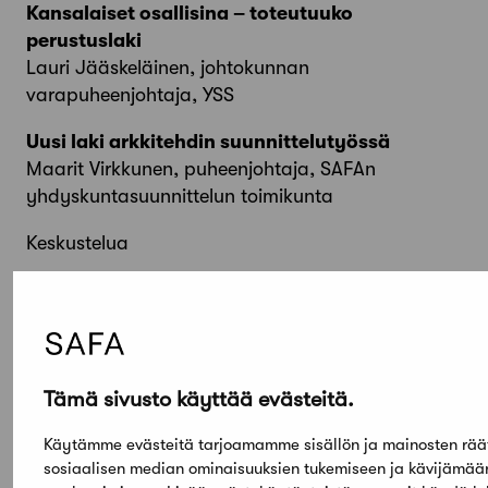
Kansalaiset osallisina – toteutuuko
perustuslaki
Lauri Jääskeläinen, johtokunnan
varapuheenjohtaja, YSS
Uusi laki arkkitehdin suunnittelutyössä
Maarit Virkkunen, puheenjohtaja, SAFAn
yhdyskuntasuunnittelun toimikunta
Keskustelua
Uutta hallitusohjelmaa kohti
Tarja Laine, johtokunnan jäsen, YSS
Tämä sivusto käyttää evästeitä.
Tervetuloa!
Käytämme evästeitä tarjoamamme sisällön ja mainosten rää
Tapahtuman järjestävät Suomen Arkkitehtiliitto
sosiaalisen median ominaisuuksien tukemiseen ja kävijämä
(SAFA) ja Yhdyskuntasuunnittelun seura (YSS).