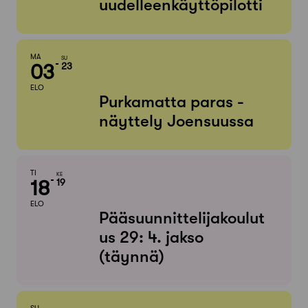
uudelleenkäyttöpilotti
MA
SU
03
23
ELO
Purkamatta paras -
näyttely Joensuussa
TI
KE
18
19
ELO
Pääsuunnittelijakoulut
us 29: 4. jakso
(täynnä)