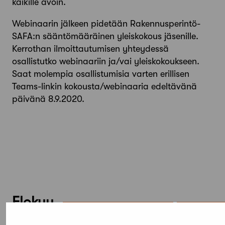
kaikille avoin.
Webinaarin jälkeen pidetään Rakennusperintö-
SAFA:n sääntömääräinen yleiskokous jäsenille.
Kerrothan ilmoittautumisen yhteydessä
osallistutko webinaariin ja/vai yleiskokoukseen.
Saat molempia osallistumisia varten erillisen
Teams-linkin kokousta/webinaaria edeltävänä
päivänä 8.9.2020.
Elokuu,
2026