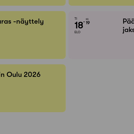
TI
ras -näyttely
Pää
KE
18
19
jak
ELO
 in Oulu 2026