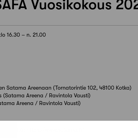
AFA Vuosikokous 20
lo 16.30 – n. 21.00
nen Satama Areenaan (Tornatorintie 102, 48100 Kotka)
s (Satama Areena / Ravintola Vausti)
(Satama Areena / Ravintola Vausti)
toa täältä: https://www.satama.fi/