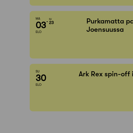
MA
Purkamatta pa
SU
03
23
Joensuussa
ELO
SU
Ark Rex spin-off
30
ELO