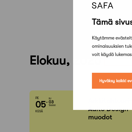
Tämä sivus
Käytämme evästeitä
ominaisuuksien tu
voit käydä lukema
Elokuu, 2026
Hyväksy kaikki ev
PE
Arkkitehtuuri
SU
05
03
TAMMI
Aalto Design 
KESÄ
muodot