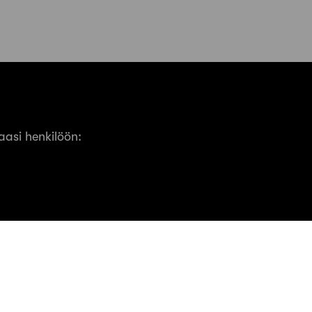
asi henkilöön:
MEOM