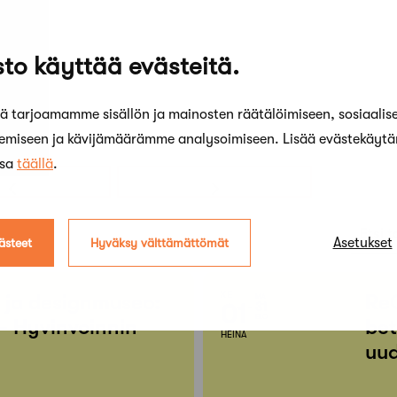
to käyttää evästeitä.
 tarjoamamme sisällön ja mainosten räätälöimiseen, sosiaalis
kemiseen ja kävijämäärämme analysoimiseen. Lisää evästekäyt
ssa
täällä
.
Etsi t
Asetukset
ästeet
Hyväksy välttämättömät
KE
- ja designmuseo:
Re
MA
01
31
ELO
– Hyvinvoinnin
bet
HEINÄ
uud