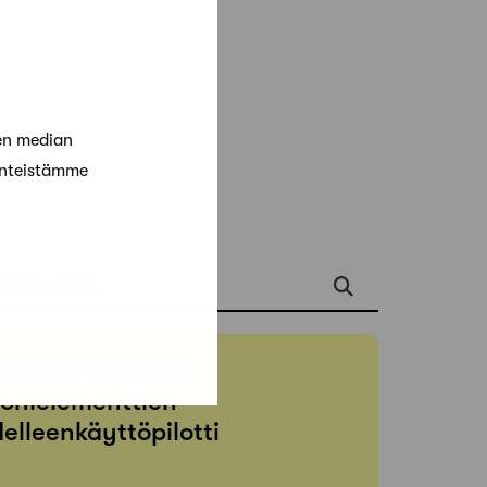
en median
änteistämme
apahtumista
Create-hankkeen
onielementtien
elleenkäyttöpilotti