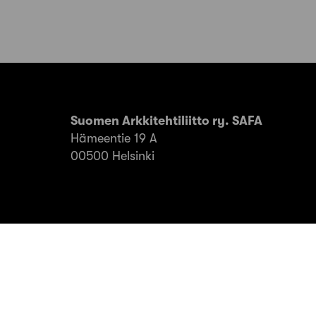
Suomen Arkkitehtiliitto ry. SAFA
Hämeentie 19 A
00500 Helsinki
© SAFA ry 2026
Tietosuoja
Evästeet