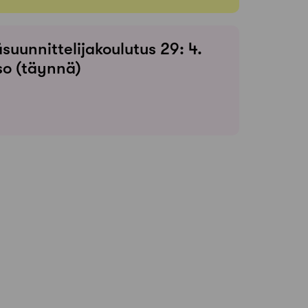
suunnittelijakoulutus 29: 4.
so (täynnä)