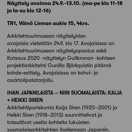
Näyttely avoinna 24.9.-13.10. (
ma-pe klo 11-18
ja la-su klo 12-16)
TR1, Väinö Linnan aukio 15, 4krs.
Arkkitehtuurimuseon näyttelyiden
avajaisia vietetään 24.9. klo 17. Avajaisissa on
Arkkitehtuurimuseon näyttelyopastus sekä
Katsaus 2020 -näyttelyn Gullkronan -kohteen
projektiarkkitehti Gunilla Björkqvistin pitämä
kohde-esittely. Avajaisissa on kahvi- ja
cocktailpalatarjoilu.
IHAN JAPANILAISTA – NIIN SUOMALAISTA: KAIJA
+ HEIKKI SIREN
Arkkitehtipariskunta Kaija Siren (1920–2001) ja
Heikki Siren (1918–2013) suunnittelivat ja
toteuttivat useita kohteita lukuisten
suomalaisarkkitehtien ihailemaan Japaniin.