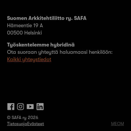
Suomen Arkkitehtiliitto ry. SAFA
Hämeentie 19 A
00500 Helsinki
Työskentelemme hybridinä
Ota suoraan yhteyttä haluamaasi henkilöön:
Kaikki yhteystiedot
© SAFA ry 2026
Tietosuoja
Evästeet
MEOM