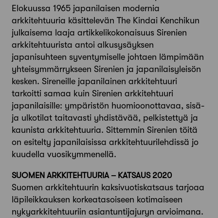
Elokuussa 1965 japanilaisen modernia
arkkitehtuuria käsittelevän The Kindai Kenchikun
julkaisema laaja artikkelikokonaisuus Sirenien
arkkitehtuurista antoi alkusysäyksen
japanisuhteen syventymiselle johtaen lämpimään
yhteisymmärrykseen Sirenien ja japanilaisyleisön
kesken. Sireneille japanilainen arkkitehtuuri
tarkoitti samaa kuin Sirenien arkkitehtuuri
japanilaisille: ympäristön huomioonottavaa, sisä-
ja ulkotilat taitavasti yhdistävää, pelkistettyä ja
kaunista arkkitehtuuria. Sittemmin Sirenien töitä
on esitelty japanilaisissa arkkitehtuurilehdissä jo
kuudella vuosikymmenellä.
SUOMEN ARKKITEHTUURIA – KATSAUS 2020
Suomen arkkitehtuurin kaksivuotiskatsaus tarjoaa
läpileikkauksen korkeatasoiseen kotimaiseen
nykyarkkitehtuuriin asiantuntijajuryn arvioimana.