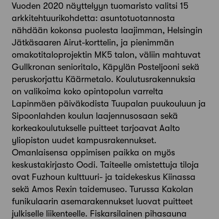
Vuoden 2020 näyttelyyn tuomaristo valitsi 15
arkkitehtuurikohdetta: asuntotuotannosta
nähdään kokonsa puolesta laajimman, Helsingin
Jätkäsaaren Airut-korttelin, ja pienimmän
omakotitaloprojektin MK5 talon, väliin mahtuvat
Gullkronan senioritalo, Käpylän Posteljooni sekä
peruskorjattu Käärmetalo. Koulutusrakennuksia
on valikoima koko opintopolun varrelta
Lapinmäen päiväkodista Tuupalan puukouluun ja
Sipoonlahden koulun laajennusosaan sekä
korkeakoulutukselle puitteet tarjoavat Aalto
yliopiston uudet kampusrakennukset.
Omanlaisensa oppimisen paikka on myös
keskustakirjasto Oodi. Taiteelle omistettuja tiloja
ovat Fuzhoun kulttuuri- ja taidekeskus Kiinassa
sekä Amos Rexin taidemuseo. Turussa Kakolan
funikulaarin asemarakennukset luovat puitteet
julkiselle liikenteelle. Fiskarsilainen pihasauna