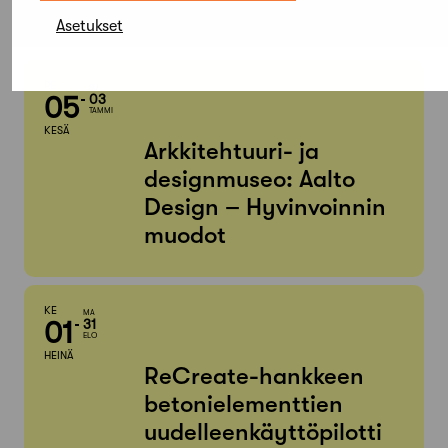
Etsi tapahtumista
Asetukset
PE
SU
05
03
TAMMI
KESÄ
Arkkitehtuuri- ja
designmuseo: Aalto
Design – Hyvinvoinnin
muodot
KE
MA
01
31
ELO
HEINÄ
ReCreate-hankkeen
betonielementtien
uudelleenkäyttöpilotti