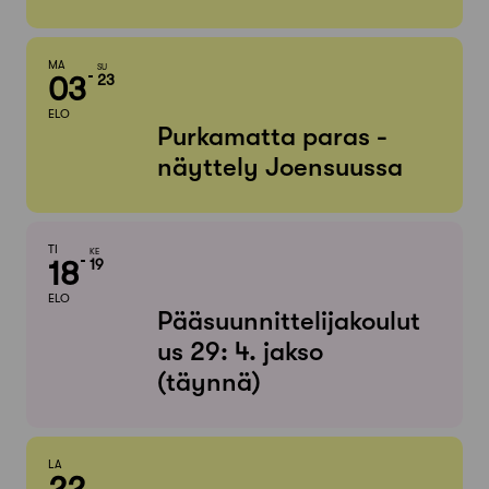
MA
SU
03
23
ELO
Purkamatta paras -
näyttely Joensuussa
TI
KE
18
19
ELO
Pääsuunnittelijakoulut
us 29: 4. jakso
(täynnä)
LA
22