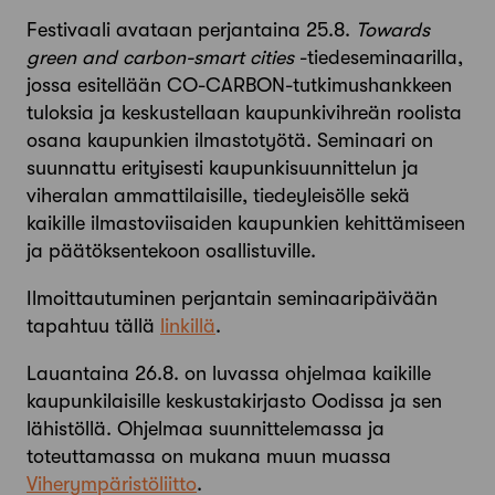
Festivaali avataan perjantaina 25.8.
Towards
green and carbon-smart cities
-tiedeseminaarilla,
jossa esitellään CO-CARBON-tutkimushankkeen
tuloksia ja keskustellaan kaupunkivihreän roolista
osana kaupunkien ilmastotyötä. Seminaari on
suunnattu erityisesti kaupunkisuunnittelun ja
viheralan ammattilaisille, tiedeyleisölle sekä
kaikille ilmastoviisaiden kaupunkien kehittämiseen
ja päätöksentekoon osallistuville.
Ilmoittautuminen perjantain seminaaripäivään
tapahtuu tällä
linkillä
.
Lauantaina 26.8. on luvassa ohjelmaa kaikille
kaupunkilaisille keskustakirjasto Oodissa ja sen
lähistöllä. Ohjelmaa suunnittelemassa ja
toteuttamassa on mukana muun muassa
Viherympäristöliitto
.