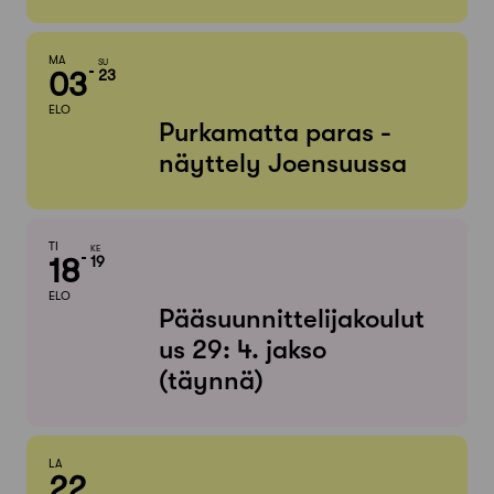
MA
SU
03
23
ELO
Purkamatta paras -
näyttely Joensuussa
TI
KE
18
19
ELO
Pääsuunnittelijakoulut
us 29: 4. jakso
(täynnä)
LA
22