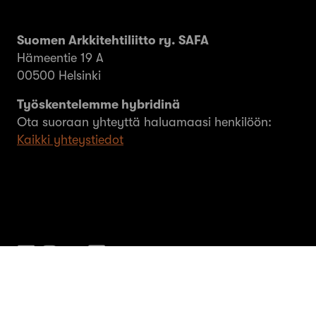
Suomen Arkkitehtiliitto ry. SAFA
Hämeentie 19 A
00500 Helsinki
Työskentelemme hybridinä
Ota suoraan yhteyttä haluamaasi henkilöön:
Kaikki yhteystiedot
© SAFA ry 2026
Tietosuoja
Evästeet
MEOM