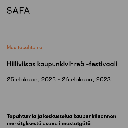
Skip
to
content
Muu tapahtuma
Hiiliviisas kaupunkivihreä -festivaali
25 elokuun, 2023 - 26 elokuun, 2023
Tapahtumia ja keskustelua kaupunkiluonnon
merkityksestä osana ilmastotyötä