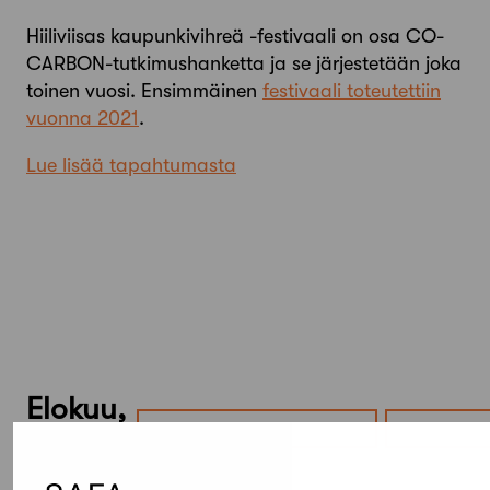
Hiiliviisas kaupunkivihreä -festivaali on osa CO-
CARBON-tutkimushanketta ja se järjestetään joka
toinen vuosi. Ensimmäinen
festivaali toteutettiin
vuonna 2021
.
Lue lisää tapahtumasta
Elokuu,
2026