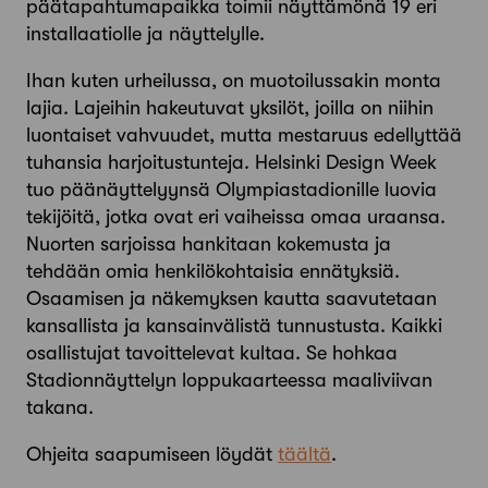
päätapahtumapaikka toimii näyttämönä 19 eri
installaatiolle ja näyttelylle.
Ihan kuten urheilussa, on muotoilussakin monta
lajia. Lajeihin hakeutuvat yksilöt, joilla on niihin
luontaiset vahvuudet, mutta mestaruus edellyttää
tuhansia harjoitustunteja. Helsinki Design Week
tuo päänäyttelyynsä Olympiastadionille luovia
tekijöitä, jotka ovat eri vaiheissa omaa uraansa.
Nuorten sarjoissa hankitaan kokemusta ja
tehdään omia henkilökohtaisia ennätyksiä.
Osaamisen ja näkemyksen kautta saavutetaan
kansallista ja kansainvälistä tunnustusta. Kaikki
osallistujat tavoittelevat kultaa. Se hohkaa
Stadionnäyttelyn loppukaarteessa maaliviivan
takana.
Ohjeita saapumiseen löydät
täältä
.