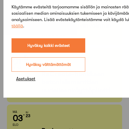
KESÄ
Käytämme evästeitä tarjoamamme sisällön ja mainosten rää
Arkkitehtuuri- ja
sosiaalisen median ominaisuuksien tukemiseen ja kävijämä
designmuseo: Aalto
analysoimiseen. Lisää evästekäytänteistämme voit käydä l
Design – Hyvinvoinnin
täällä
.
muodot
Hyväksy kaikki evästeet
KE
MA
01
31
ELO
Hyväksy välttämättömät
HEINÄ
ReCreate-hankkeen
Asetukset
betonielementtien
uudelleenkäyttöpilotti
MA
SU
03
23
ELO