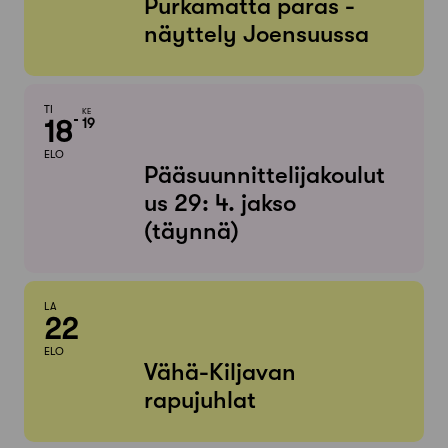
Purkamatta paras -
näyttely Joensuussa
TI
KE
18
19
ELO
Pääsuunnittelijakoulut
us 29: 4. jakso
(täynnä)
LA
22
ELO
Vähä-Kiljavan
rapujuhlat