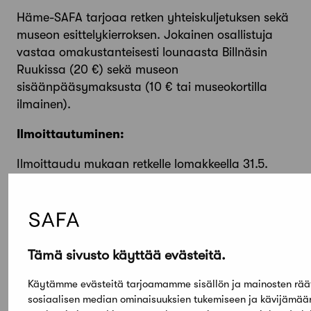
Häme-SAFA tarjoaa retken yhteiskuljetuksen sekä
museon esittelykierroksen. Jokainen osallistuja
vastaa omakustanteisesti lounaasta Billnäsin
Ruukissa (20 €) sekä museon
sisäänpääsymaksusta (10 € tai museokortilla
ilmainen).
Ilmoittautuminen:
Ilmoittaudu mukaan retkelle lomakkeella 31.5.
mennessä! Ilmoittautuminen on sitova.
Ilmoittaudu
tästä linkistä.
Tämä sivusto käyttää evästeitä.
Paikallisosastot ovat SAFA-arkkitehtien alueellisia,
kollegiaalisia yhteisöjä, jotka osallistuvat oman
Käytämme evästeitä tarjoamamme sisällön ja mainosten rää
alueensa arkkitehtuurikeskusteluun sekä
sosiaalisen median ominaisuuksien tukemiseen ja kävijämä
järjestävät esimerkiksi opintomatkoja jäsenilleen.