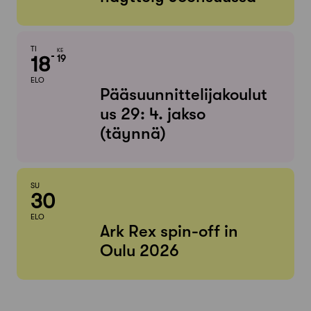
TI
KE
18
19
ELO
Pääsuunnittelijakoulut
us 29: 4. jakso
(täynnä)
SU
30
ELO
Ark Rex spin-off in
Oulu 2026