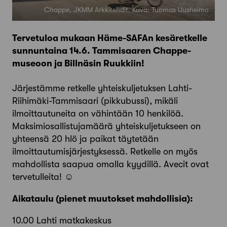
Chappe, JKMM Arkkitehdit. Kuva: Tuomas Uusheimo
Tervetuloa mukaan Häme-SAFAn kesäretkelle
sunnuntaina 14.6. Tammisaaren Chappe-
museoon ja Billnäsin Ruukkiin!
Järjestämme retkelle yhteiskuljetuksen Lahti-
Riihimäki-Tammisaari (pikkubussi), mikäli
ilmoittautuneita on vähintään 10 henkilöä.
Maksimiosallistujamäärä yhteiskuljetukseen on
yhteensä 20 hlö ja paikat täytetään
ilmoittautumisjärjestyksessä. Retkelle on myös
mahdollista saapua omalla kyydillä. Avecit ovat
tervetulleita! ☺️
Aikataulu (pienet muutokset mahdollisia):
10.00 Lahti matkakeskus