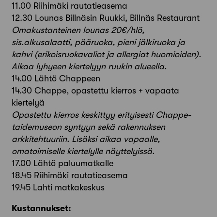
11.00 Riihimäki rautatieasema
12.30 Lounas Billnäsin Ruukki, Billnäs Restaurant
Omakustanteinen lounas 20€/hlö,
sis.alkusalaatti, pääruoka, pieni jälkiruoka ja
kahvi (erikoisruokavaliot ja allergiat huomioiden).
Aikaa lyhyeen kiertelyyn ruukin alueella.
14.00 Lähtö Chappeen
14.30 Chappe, opastettu kierros + vapaata
kiertelyä
Opastettu kierros keskittyy erityisesti Chappe-
taidemuseon syntyyn sekä rakennuksen
arkkitehtuuriin. Lisäksi aikaa vapaalle,
omatoimiselle kiertelylle näyttelyissä.
17.00 Lähtö paluumatkalle
18.45 Riihimäki rautatieasema
19.45 Lahti matkakeskus
Kustannukset: