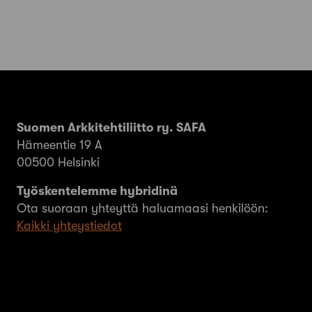
Suomen Arkkitehtiliitto ry. SAFA
Hämeentie 19 A
00500 Helsinki
Työskentelemme hybridinä
Ota suoraan yhteyttä haluamaasi henkilöön:
Kaikki yhteystiedot