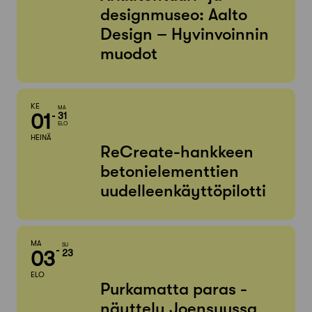
designmuseo: Aalto
Design – Hyvinvoinnin
muodot
KE
MA
01
31
ELO
HEINÄ
ReCreate-hankkeen
betonielementtien
uudelleenkäyttöpilotti
MA
SU
03
23
ELO
Purkamatta paras -
näyttely Joensuussa