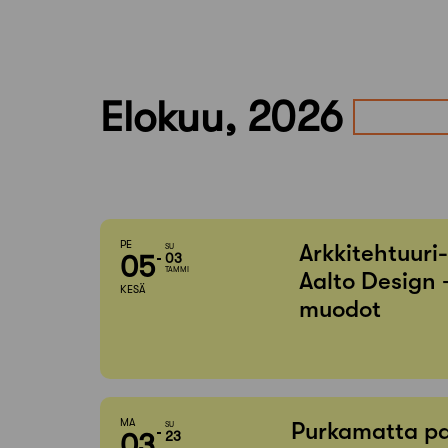
Elokuu, 2026
PE
Arkkitehtuuri
SU
05
03
TAMMI
Aalto Design 
KESÄ
muodot
MA
Purkamatta pa
SU
03
23