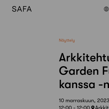
Skip
to
content
Näyttely
Arkkiteh
Garden F
kanssa -n
10 marraskuun, 2023
12:00 - 12:00
Arkki