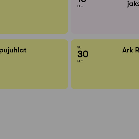
jak
ELO
SU
pujuhlat
Ark 
30
ELO