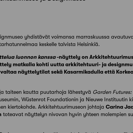
esignmuseo yhdistävät voimansa marraskuussa avautuv
tarhatunnelmaa keskelle talvista Helsinkiä.
ttelua luonnon kanssa
-näyttely on Arkkitehtuurimu
ely matkalla kohti uutta arkkitehtuuri- ja designm
valtaa näyttelytilat sekä Kasarmikadulla että Kork
 ja taiteen kautta puutarhoja lähestyvä
Garden Futures: 
seumin, Wüstenrot Foundationin ja Nieuwe Instituutin ki
nen kiertokohde. Arkkitehtuurimuseon johtaja
Carina Ja
n
toteavat näyttelyn nivovan hyvin yhteen molempien su