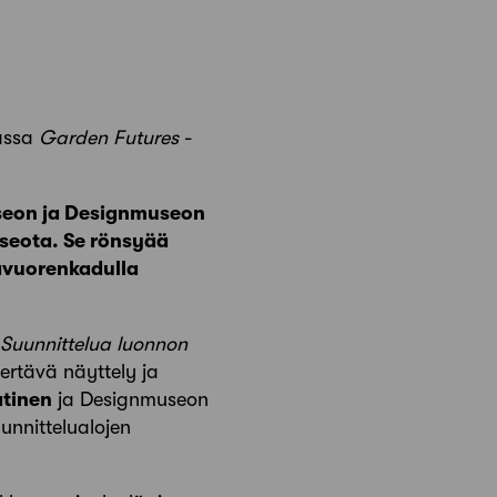
assa
Garden Futures
-
seon ja Designmuseon
useota. Se rönsyää
eavuorenkadulla
Suunnittelua luonnon
ertävä näyttely ja
atinen
ja Designmuseon
unnittelualojen