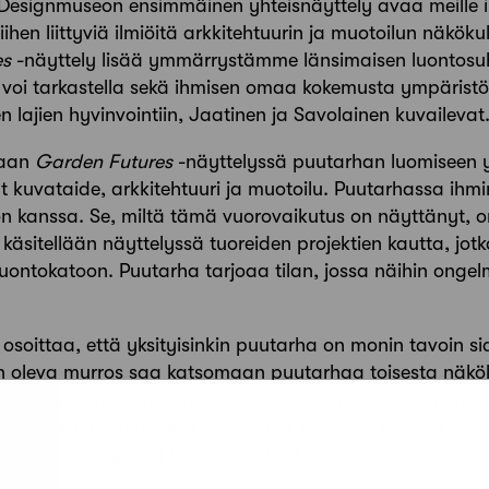
 Designmuseon ensimmäinen yhteisnäyttely avaa meille i
hen liittyviä ilmiöitä arkkitehtuurin ja muotoilun näköku
es
-näyttely lisää ymmärrystämme länsimaisen luontosuh
a voi tarkastella sekä ihmisen omaa kokemusta ympärist
 lajien hyvinvointiin, Jaatinen ja Savolainen kuvailevat
taan
Garden Futures
-näyttelyssä puutarhan luomiseen 
 kuvataide, arkkitehtuuri ja muotoilu. Puutarhassa ihm
 kanssa. Se, miltä tämä vuorovaikutus on näyttänyt, on 
äsitellään näyttelyssä tuoreiden projektien kautta, jo
luontokatoon. Puutarha tarjoaa tilan, jossa näihin ongel
 osoittaa, että yksityisinkin puutarha on monin tavoin 
n oleva murros saa katsomaan puutarhaa toisesta näkö
oja tarkastellaan nyt esimerkiksi aktivismin, sosiaalis
 kautta. Esiin nousee esimerkiksi se, miten monilla tu
a on juuret syvällä kolonialismissa.