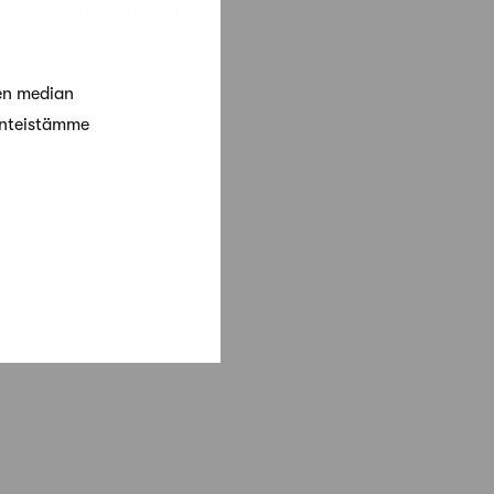
htuuria myös puutarhaa
isilla esimerkeillä ja
en median
änteistämme
ly