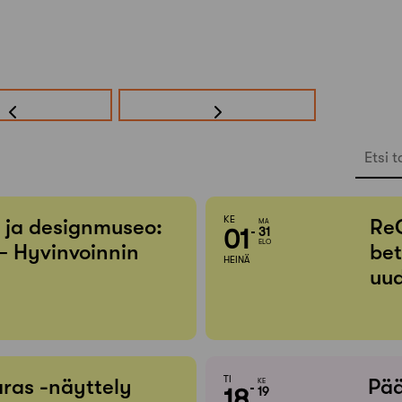
Etsi t
KE
- ja designmuseo:
Re
MA
01
31
ELO
– Hyvinvoinnin
bet
HEINÄ
uud
TI
ras -näyttely
Pää
KE
18
19