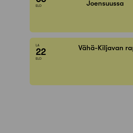
Joensuussa
ELO
LA
Vähä-Kiljavan ra
22
ELO