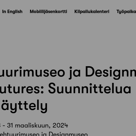
In English
Mobiilijäsenkortti
Kilpailukalenteri
Työpaika
tuurimuseo ja Design
utures: Suunnittelua
äyttely
 - 31 maaliskuun, 2024
tehtuurimuseo ja Designmuseo