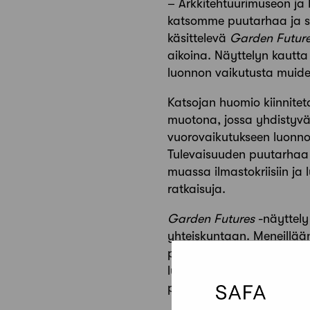
– Arkkitehtuurimuseon ja
katsomme puutarhaa ja sii
käsittelevä
Garden Futur
aikoina. Näyttelyn kautt
luonnon vaikutusta muiden
Katsojan huomio kiinnite
muotona, jossa yhdistyvät
vuorovaikutukseen luonnon
Tulevaisuuden puutarhaa k
muassa ilmastokriisiin ja 
ratkaisuja.
Garden Futures
-näyttely
yhteiskuntaan. Meneillää
pakopaikan sijaan puutarh
luonnon monimuotoisuuden
puutarhojen peruskasveist