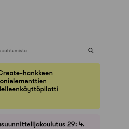
apahtumista
Create-hankkeen
onielementtien
elleenkäyttöpilotti
suunnittelijakoulutus 29: 4.