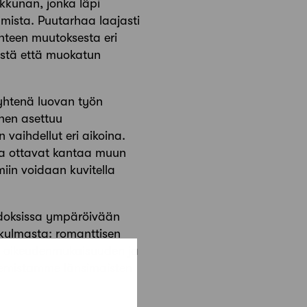
kkunan, jonka läpi
lmista. Puutarhaa laajasti
teen muutoksesta eri
östä että muokatun
.
yhtenä luovan työn
inen asettuu
vaihdellut eri aikoina.
tka ottavat kantaa muun
miin voidaan kuvitella
sidoksissa ympäröivään
kulmasta: romanttisen
en oikeudenmukaisuuden ja
ntemistamme länsimaisten