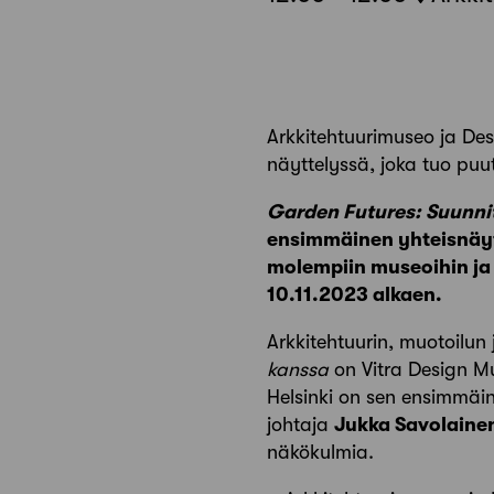
Arkkitehtuurimuseo ja D
näyttelyssä, joka tuo puu
Garden Futures: Suunni
ensimmäinen yhteisnäytt
molempiin museoihin ja 
10.11.2023 alkaen.
Arkkitehtuurin, muotoilun
kanssa
on Vitra Design Mu
Helsinki on sen ensimmäi
johtaja
Jukka Savolaine
näkökulmia.