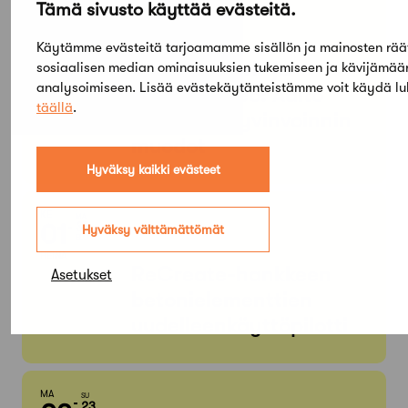
Tämä sivusto käyttää evästeitä.
PE
SU
05
03
TAMMI
Käytämme evästeitä tarjoamamme sisällön ja mainosten rää
KESÄ
Arkkitehtuuri- ja
sosiaalisen median ominaisuuksien tukemiseen ja kävijämä
analysoimiseen. Lisää evästekäytänteistämme voit käydä l
designmuseo: Aalto
täällä
.
Design – Hyvinvoinnin
muodot
Hyväksy kaikki evästeet
KE
MA
01
31
Hyväksy välttämättömät
ELO
HEINÄ
ReCreate-hankkeen
Asetukset
betonielementtien
uudelleenkäyttöpilotti
MA
SU
23