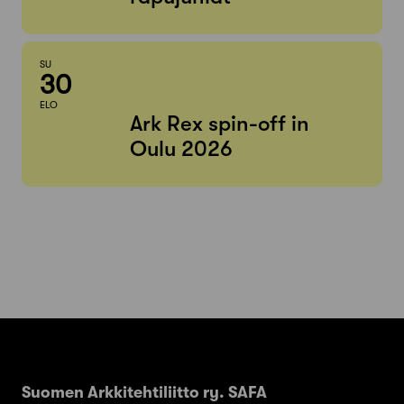
SU
30
ELO
Ark Rex spin-off in
Oulu 2026
Suomen Arkkitehtiliitto ry. SAFA