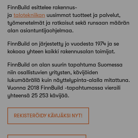
FinnBuild esittelee rakennus-
ja
talotekniikan
uusimmat tuotteet ja palvelut,
työmenetelmät ja ratkaisut sekä runsaan määrän
alan asiantuntijaohjelmaa.
FinnBuild on järjestetty jo vuodesta 1974 ja se
kokoaa yhteen kaikki rakennusalan toimijat.
FinnBuild on alan suurin tapahtuma Suomessa
niin osallistuvien yritysten, kävijöiden
lukumäärällä kuin näyttelypinta-alalla mitattuna.
Vuonna 2018 FinnBuild -tapahtumassa vieraili
yhteensä 25 253 kävijää.
REKISTERÖIDY KÄVIJÄKSI NYT!