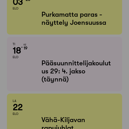
03
ELO
Purkamatta paras -
näyttely Joensuussa
TI
KE
18
19
ELO
Pääsuunnittelijakoulut
us 29: 4. jakso
(täynnä)
LA
22
ELO
Vähä-Kiljavan
rapujuhlat