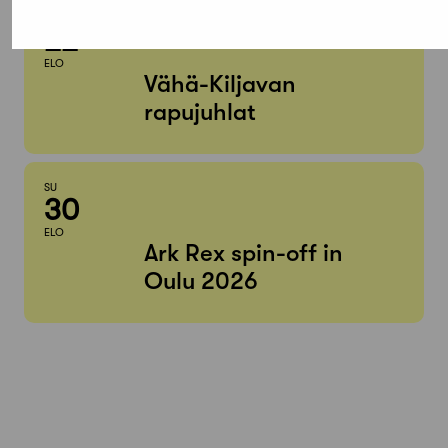
LA
22
ELO
Vähä-Kiljavan
rapujuhlat
SU
30
ELO
Ark Rex spin-off in
Oulu 2026