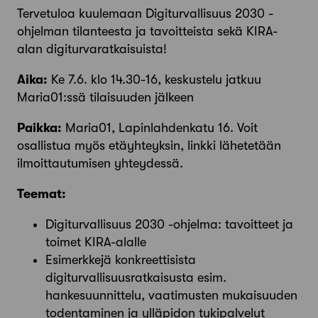
Tervetuloa kuulemaan Digiturvallisuus 2030 -
ohjelman tilanteesta ja tavoitteista sekä KIRA-
alan digiturvaratkaisuista!
Aika:
Ke 7.6. klo 14.30-16, keskustelu jatkuu
Maria01:ssä tilaisuuden jälkeen
Paikka:
Maria01, Lapinlahdenkatu 16. Voit
osallistua myös etäyhteyksin, linkki lähetetään
ilmoittautumisen yhteydessä.
Teemat:
Digiturvallisuus 2030 -ohjelma: tavoitteet ja
toimet KIRA-alalle
Esimerkkejä konkreettisista
digiturvallisuusratkaisusta esim.
hankesuunnittelu, vaatimusten mukaisuuden
todentaminen ja ylläpidon tukipalvelut