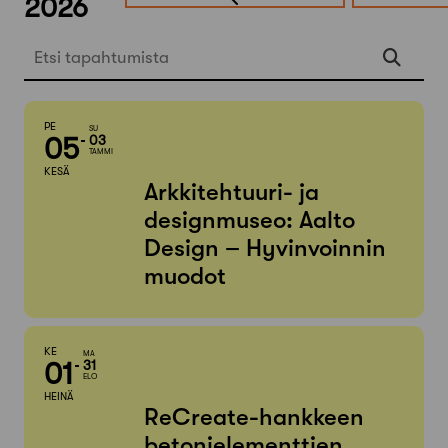
2026
Etsi tapahtumista
PE
SU
05
03
TAMMI
KESÄ
Arkkitehtuuri- ja
designmuseo: Aalto
Design – Hyvinvoinnin
muodot
KE
MA
01
31
ELO
HEINÄ
ReCreate-hankkeen
betonielementtien