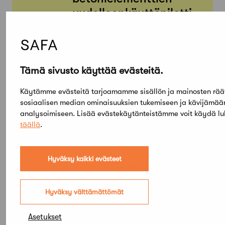
uudelleenkäyttöpilotti
MA
SU
03
23
Tämä sivusto käyttää evästeitä.
ELO
Purkamatta paras -
Käytämme evästeitä tarjoamamme sisällön ja mainosten rää
näyttely Joensuussa
sosiaalisen median ominaisuuksien tukemiseen ja kävijämä
analysoimiseen. Lisää evästekäytänteistämme voit käydä l
täällä
.
TI
KE
18
19
Hyväksy kaikki evästeet
ELO
Pääsuunnittelijakoulut
us 29: 4. jakso
Hyväksy välttämättömät
(täynnä)
Asetukset