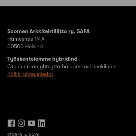
Suomen Arkkitehtiliitto ry. SAFA
Hämeentie 19 A
00500 Helsinki
Työskentelemme hybridinä
Ota suoraan yhteyttä haluamaasi henkilöön:
Kaikki yhteystiedot
© SAFA ry 2026