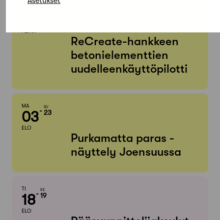
Asetukset
KE
MA
01
31
ELO
HEINÄ
ReCreate-hankkeen
betonielementtien
uudelleenkäyttöpilotti
MA
SU
03
23
ELO
Purkamatta paras -
näyttely Joensuussa
TI
KE
18
19
ELO