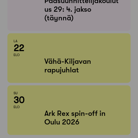
Pääsuunnittelijakoulut
us 29: 4. jakso
(täynnä)
LA
22
ELO
Vähä-Kiljavan
rapujuhlat
SU
30
ELO
Ark Rex spin-off in
Oulu 2026