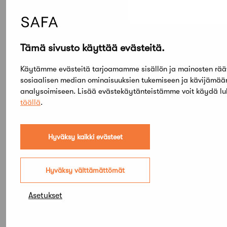
17.00
Concrete Buffet
Tämä sivusto käyttää evästeitä.
21.00
End of the Concrete Day
Käytämme evästeitä tarjoamamme sisällön ja mainosten rää
sosiaalisen median ominaisuuksien tukemiseen ja kävijämä
ILMOITTAUTUMINEN JA LISÄTIETOA:
analysoimiseen. Lisää evästekäytänteistämme voit käydä l
https://betoni.com/tapahtumat-ja-
täällä
.
koulutukset/betonipaivat-2018/
Hyväksy kaikki evästeet
Hyväksy välttämättömät
Asetukset