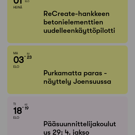
01
ELO
HEINÄ
ReCreate-hankkeen
betonielementtien
uudelleenkäyttöpilotti
MA
SU
03
23
ELO
Purkamatta paras -
näyttely Joensuussa
TI
KE
18
19
ELO
Pääsuunnittelijakoulut
us 29: 4. jakso