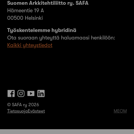
Suomen Arkkitehtiliitto ry. SAFA
Hämeentie 19 A
00500 Helsinki
Työskentelemme hybridinä
Ota suoraan yhteyttä haluamaasi henkilöön:
Kaikki yhteystiedot
© SAFA ry 2026
Tietosuoja
Evästeet
MEOM