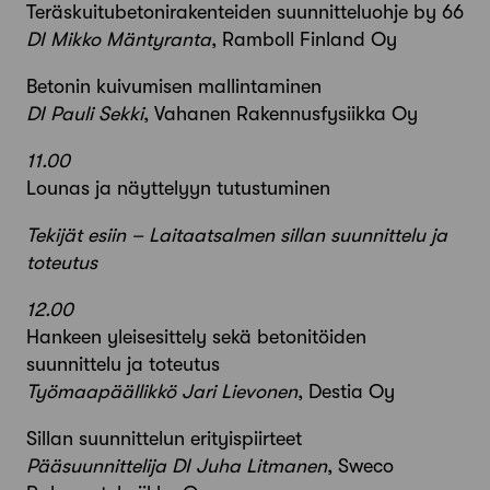
Teräskuitubetonirakenteiden suunnitteluohje by 66
DI Mikko Mäntyranta
, Ramboll Finland Oy
Betonin kuivumisen mallintaminen
DI Pauli Sekki
, Vahanen Rakennusfysiikka Oy
11.00
Lounas ja näyttelyyn tutustuminen
Tekijät esiin – Laitaatsalmen sillan suunnittelu ja
toteutus
12.00
Hankeen yleisesittely sekä betonitöiden
suunnittelu ja toteutus
Työmaapäällikkö Jari Lievonen
, Destia Oy
Sillan suunnittelun erityispiirteet
Pääsuunnittelija DI Juha Litmanen
, Sweco