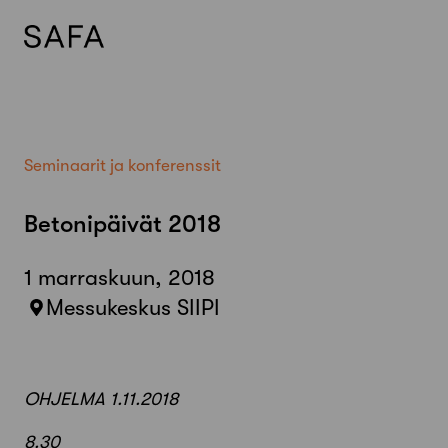
Skip
to
content
Seminaarit ja konferenssit
Betonipäivät 2018
1 marraskuun, 2018
Messukeskus SIIPI
OHJELMA 1.11.2018
8.30