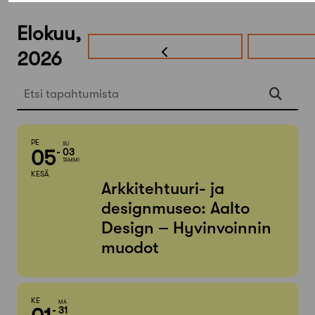
Elokuu,
2026
Etsi tapahtumista
PE
SU
05
03
TAMMI
KESÄ
Arkkitehtuuri- ja
designmuseo: Aalto
Design – Hyvinvoinnin
muodot
KE
MA
31