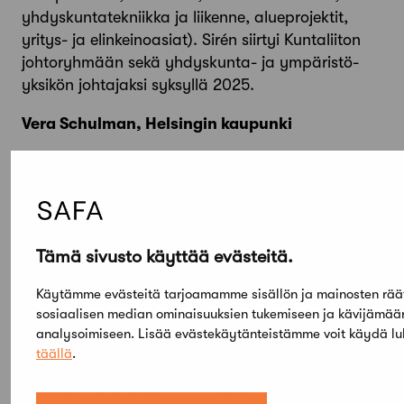
yhdyskuntatekniikka ja liikenne, alueprojektit,
yritys- ja elinkeinoasiat). Sirén siirtyi Kuntaliiton
johtoryhmään sekä yhdyskunta- ja ympäristö-
yksikön johtajaksi syksyllä 2025.
Vera Schulman, Helsingin kaupunki
Vera Schulman valmistui arkkitehdiksi Teknillisestä
korkeakoulusta vuonna 1997. Hän on toiminut
sekä suunnittelevana arkkitehtina ja tiloihin
liittyvissä hallintotehtävissä, että
peruskouluopettajana ja arkkitehtuurikasvatuksen
Tämä sivusto käyttää evästeitä.
asiantuntijana. Vuodesta 2014 Schulman on
Käytämme evästeitä tarjoamamme sisällön ja mainosten rää
kehittänyt oppimisympäristöjä, niihin liittyviä
sosiaalisen median ominaisuuksien tukemiseen ja kävijämä
suunnitteluohjeita, prosesseja ja
analysoimiseen. Lisää evästekäytänteistämme voit käydä l
osallistamismalleja sekä edistänyt niihin liittyvää
täällä
.
päätöksentekoa. Tällä hetkellä hän toimii
Helsingin kaupungin kasvatuksen ja koulutuksen