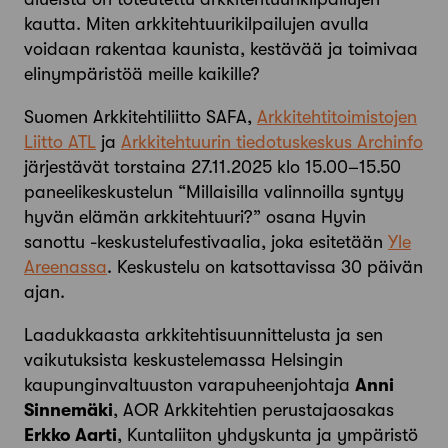
kautta. Miten arkkitehtuurikilpailujen avulla
voidaan rakentaa kaunista, kestävää ja toimivaa
elinympäristöä meille kaikille?
Suomen Arkkitehtiliitto SAFA,
Arkkitehtitoimistojen
Liitto ATL
ja
Arkkitehtuurin tiedotuskeskus Archinfo
järjestävät torstaina 27.11.2025 klo 15.00–15.50
paneelikeskustelun “Millaisilla valinnoilla syntyy
hyvän elämän arkkitehtuuri?” osana Hyvin
sanottu -keskustelufestivaalia, joka esitetään
Yle
Areenassa
. Keskustelu on katsottavissa 30 päivän
ajan.
Laadukkaasta arkkitehtisuunnittelusta ja sen
vaikutuksista keskustelemassa Helsingin
kaupunginvaltuuston varapuheenjohtaja
Anni
Sinnemäki
, AOR Arkkitehtien perustajaosakas
Erkko Aarti
, Kuntaliiton yhdyskunta ja ympäristö