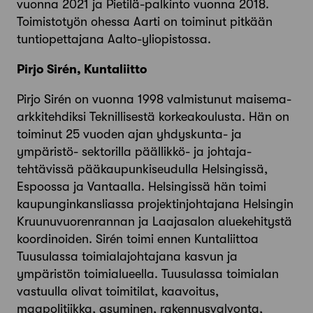
vuonna 2021 ja Pietilä-palkinto vuonna 2018.
Toimistotyön ohessa Aarti on toiminut pitkään
tuntiopettajana Aalto-yliopistossa.
Pirjo Sirén, Kuntaliitto
Pirjo Sirén on vuonna 1998 valmistunut maisema-
arkkitehdiksi Teknillisestä korkeakoulusta. Hän on
toiminut 25 vuoden ajan yhdyskunta- ja
ympäristö- sektorilla päällikkö- ja johtaja-
tehtävissä pääkaupunkiseudulla Helsingissä,
Espoossa ja Vantaalla. Helsingissä hän toimi
kaupunginkansliassa projektinjohtajana Helsingin
Kruunuvuorenrannan ja Laajasalon aluekehitystä
koordinoiden. Sirén toimi ennen Kuntaliittoa
Tuusulassa toimialajohtajana kasvun ja
ympäristön toimialueella. Tuusulassa toimialan
vastuulla olivat toimitilat, kaavoitus,
maapolitiikka, asuminen, rakennusvalvonta,