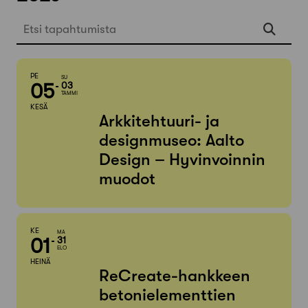
Etsi tapahtumista
PE
SU
05
03
TAMMI
KESÄ
Arkkitehtuuri- ja
designmuseo: Aalto
Design – Hyvinvoinnin
muodot
KE
MA
01
31
ELO
HEINÄ
ReCreate-hankkeen
betonielementtien