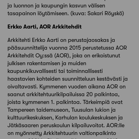
ja luonnon ja kaupungin kasvun välisen
tasapainon löytämiseen. (kuva: Sakari Röyskö)
Erkko Aarti, AOR Arkkitehdit
Arkkitehti Erkko Aarti on perustajaosakas ja
pääsuunnittelija vuonna 2015 perustetussa AOR
Arkkitehdit Oy:ssä (AOR), joka on erikoistunut
julkisen rakentamisen ja muiden
kaupunkikuvallisesti tai toiminnallisesti
haastavien kohteiden suunnitteluun kestävästi ja
oivaltavasti. Kymmenen vuoden aikana AOR on
saanut arkkitehtuurikilpailuissa 20 palkintoa,
joista kymmenen 1. palkintoa. Tärkeimpiä ovat
Tampereen taidemuseon, Tuusulan lukion ja
kulttuurikeskuksen, Karhulan koulukeskuksen ja
Jätkäsaaren peruskoulun kilpailuvoitot. AOR:lle
on myönnetty Arkkitehtuurin valtionpalkinto