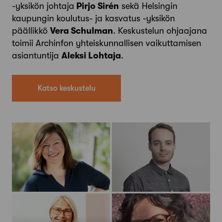
-yksikön johtaja
Pirjo Sirén
sekä Helsingin
kaupungin koulutus- ja kasvatus -yksikön
päällikkö
Vera Schulman
. ​​Keskustelun ohjaajana
toimii Archinfon yhteiskunnallisen vaikuttamisen
asiantuntija
Aleksi Lohtaja
.
Katso keskustelu