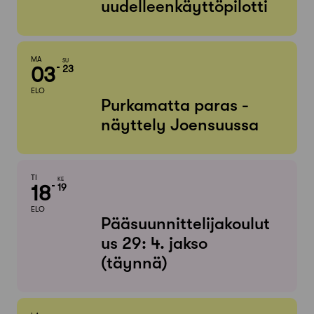
uudelleenkäyttöpilotti
MA
SU
03
23
ELO
Purkamatta paras -
näyttely Joensuussa
TI
KE
18
19
ELO
Pääsuunnittelijakoulut
us 29: 4. jakso
(täynnä)