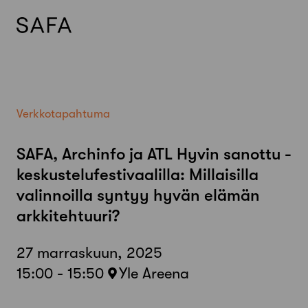
Skip
to
content
Verkkotapahtuma
SAFA, Archinfo ja ATL Hyvin sanottu -
keskustelufestivaalilla: Millaisilla
valinnoilla syntyy hyvän elämän
arkkitehtuuri?
27 marraskuun, 2025
15:00 - 15:50
Yle Areena