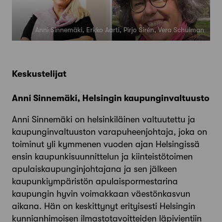
Anni Sinnemäki, Erkko Aarti, Pirjo Sirén, Vera Schulman
Keskustelijat
Anni Sinnemäki, Helsingin kaupunginvaltuusto
Anni Sinnemäki on helsinkiläinen valtuutettu ja
kaupunginvaltuuston varapuheenjohtaja, joka on
toiminut yli kymmenen vuoden ajan Helsingissä
ensin kaupunkisuunnittelun ja kiinteistötoimen
apulaiskaupunginjohtajana ja sen jälkeen
kaupunkiympäristön apulaispormestarina
kaupungin hyvin voimakkaan väestönkasvun
aikana. Hän on keskittynyt erityisesti Helsingin
kunnianhimoisen ilmastotavoitteiden läpivientiin