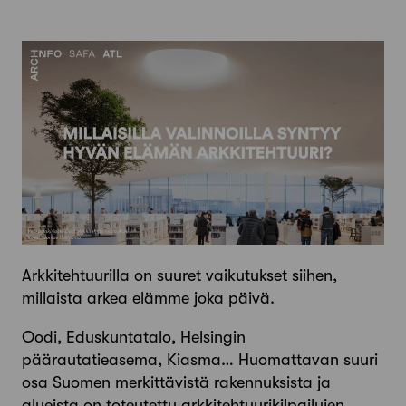
Arkkitehtuurilla on suuret vaikutukset siihen,
millaista arkea elämme joka päivä.
Oodi, Eduskuntatalo, Helsingin
päärautatieasema, Kiasma… Huomattavan suuri
osa Suomen merkittävistä rakennuksista ja
alueista on toteutettu arkkitehtuurikilpailujen