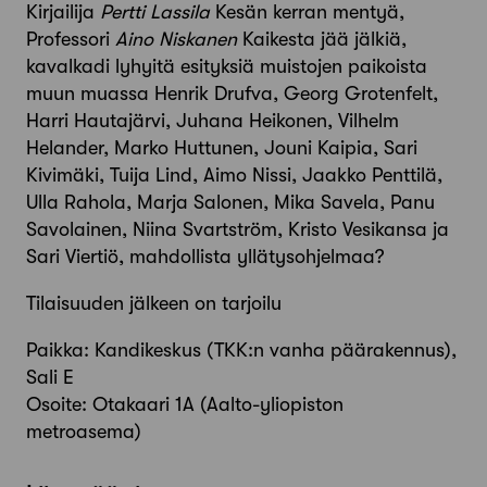
Kirjailija
Pertti Lassila
Kesän kerran mentyä,
Professori
Aino Niskanen
Kaikesta jää jälkiä,
kavalkadi lyhyitä esityksiä muistojen paikoista
muun muassa Henrik Drufva, Georg Grotenfelt,
Harri Hautajärvi, Juhana Heikonen, Vilhelm
Helander, Marko Huttunen, Jouni Kaipia, Sari
Kivimäki, Tuija Lind, Aimo Nissi, Jaakko Penttilä,
Ulla Rahola, Marja Salonen, Mika Savela, Panu
Savolainen, Niina Svartström, Kristo Vesikansa ja
Sari Viertiö, mahdollista yllätysohjelmaa?
Tilaisuuden jälkeen on tarjoilu
Paikka: Kandikeskus (TKK:n vanha päärakennus),
Sali E
Osoite: Otakaari 1A (Aalto-yliopiston
metroasema)