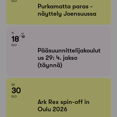
ELO
Purkamatta paras -
näyttely Joensuussa
TI
KE
18
19
ELO
Pääsuunnittelijakoulut
us 29: 4. jakso
(täynnä)
SU
30
ELO
Ark Rex spin-off in
Oulu 2026