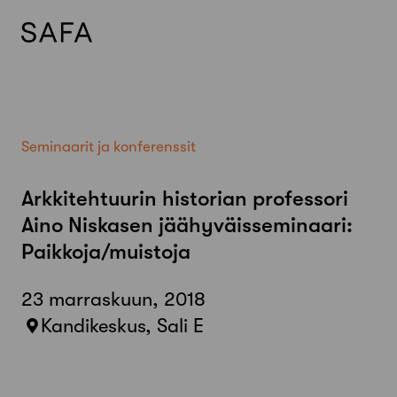
Skip
to
content
Seminaarit ja konferenssit
Arkkitehtuurin historian professori
Aino Niskasen jäähyväisseminaari:
Paikkoja/muistoja
23 marraskuun, 2018
Kandikeskus, Sali E