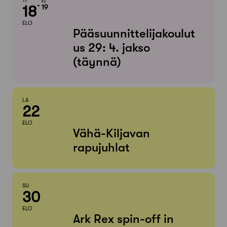
TI
KE
18
19
ELO
Pääsuunnittelijakoulut
us 29: 4. jakso
(täynnä)
LA
22
ELO
Vähä-Kiljavan
rapujuhlat
SU
30
ELO
Ark Rex spin-off in