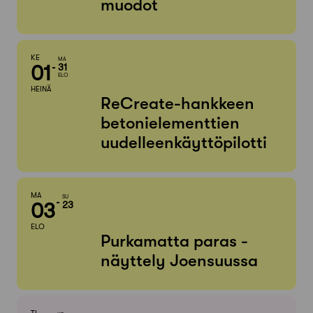
muodot
KE
MA
01
31
ELO
HEINÄ
ReCreate-hankkeen
betonielementtien
uudelleenkäyttöpilotti
MA
SU
03
23
ELO
Purkamatta paras -
näyttely Joensuussa