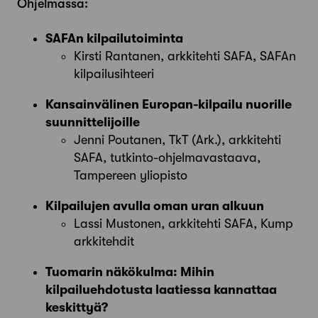
Ohjelmassa:
SAFAn kilpailutoiminta
Kirsti Rantanen, arkkitehti SAFA, SAFAn
kilpailusihteeri
Kansainvälinen Europan-kilpailu nuorille
suunnittelijoille
Jenni Poutanen, TkT (Ark.), arkkitehti
SAFA, tutkinto-ohjelmavastaava,
Tampereen yliopisto
Kilpailujen avulla oman uran alkuun
Lassi Mustonen, arkkitehti SAFA, Kump
arkkitehdit
Tuomarin näkökulma: Mihin
kilpailuehdotusta laatiessa kannattaa
keskittyä?