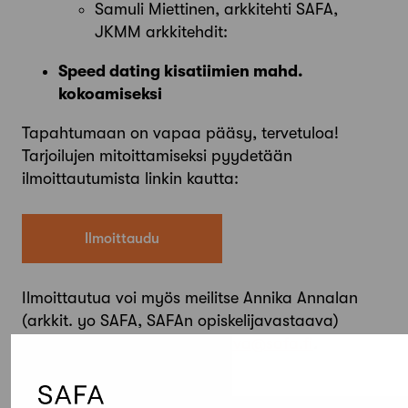
Samuli Miettinen, arkkitehti SAFA,
JKMM arkkitehdit:
Speed dating kisatiimien mahd.
kokoamiseksi
Tapahtumaan on vapaa pääsy, tervetuloa!
Tarjoilujen mitoittamiseksi pyydetään
ilmoittautumista linkin kautta:
Ilmoittaudu
Ilmoittautua voi myös meilitse Annika Annalan
(arkkit. yo SAFA, SAFAn opiskelijavastaava)
osoitteeseen
opiskelijavastaava@safa.fi
.