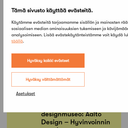
Tämä sivusto käyttää evästeitä.
Käytämme evästeitä tarjoamamme sisällön ja mainosten rää
sosiaalisen median ominaisuuksien tukemiseen ja kävijämä
analysoimiseen. Lisää evästekäytänteistämme voit käydä l
täällä
.
Elokuu,
2026
Hyväksy kaikki evästeet
Etsi tapahtumista
Hyväksy välttämättömät
PE
SU
05
03
Asetukset
TAMMI
KESÄ
Arkkitehtuuri- ja
designmuseo: Aalto
Design – Hyvinvoinnin