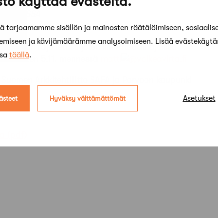
to käyttää evästeitä.
EHALLISSA
vää
 tarjoamamme sisällön ja mainosten räätälöimiseen, sosiaalis
kemiseen ja kävijämäärämme analysoimiseen. Lisää evästekäyt
kkoja on rajoitetusti joten ilmoittaudu ajoissa
ssa
täällä
.
ilua varten 5.11. mennessä
matti
valkeavirta.fi
Suomen Arkkitehtiliitto SAFA ja Porvoon kaupunki
Asetukset
ästeet
Hyväksy välttämättömät
sa