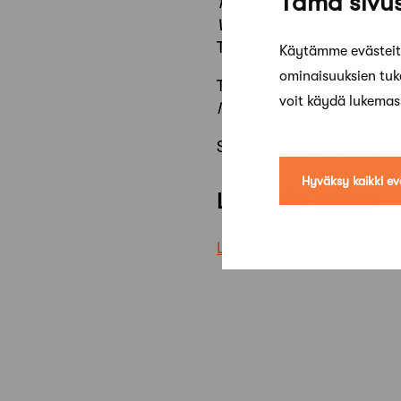
Tämä sivus
18.00
VERKOSTOITUMISTA TAID
Tarjolla juotavaa ja syötä
Käytämme evästeitä
ominaisuuksien tu
Tilaisuus on maksuton, pai
voit käydä lukema
ILMOTTAUTUMINEN
Tarjo
Seminaaria ovat tukeneet 
Hyväksy kaikki ev
Liittyvää tietoa
Lataa esite PDF-muodos