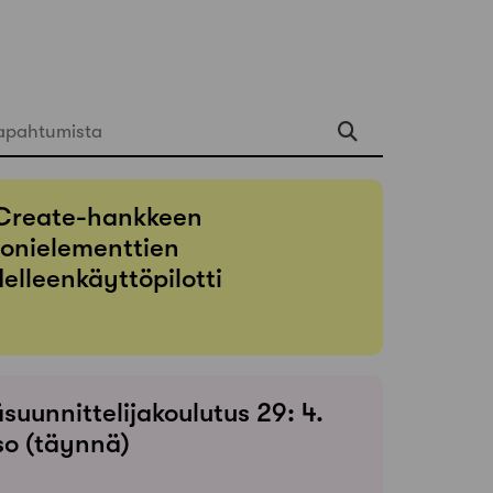
apahtumista
Create-hankkeen
onielementtien
elleenkäyttöpilotti
suunnittelijakoulutus 29: 4.
so (täynnä)