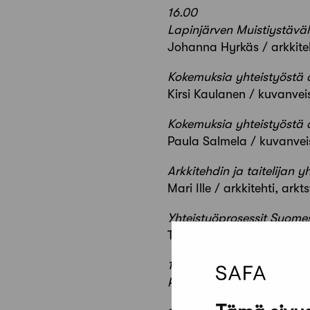
16.00
Lapinjärven Muistiystävä
Johanna Hyrkäs / arkkiteht
Kokemuksia yhteistyöstä
Kirsi Kaulanen / kuvanveist
Kokemuksia yhteistyöstä
Paula Salmela / kuvanveist
Arkkitehdin ja taitelijan y
Mari Ille / arkkitehti, arkt
Yhteistyöprosessit Suome
Tuula Lehtinen / taitelija,
17.00
PANEELIKESKUSTELU