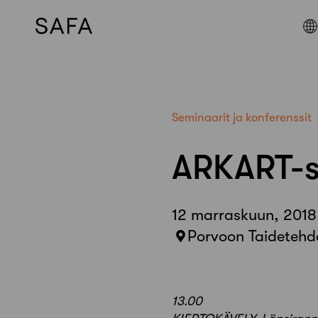
Skip
to
content
Seminaarit ja konferenssit
ARKART-s
12 marraskuun, 2018
Porvoon Taidetehd
13.00