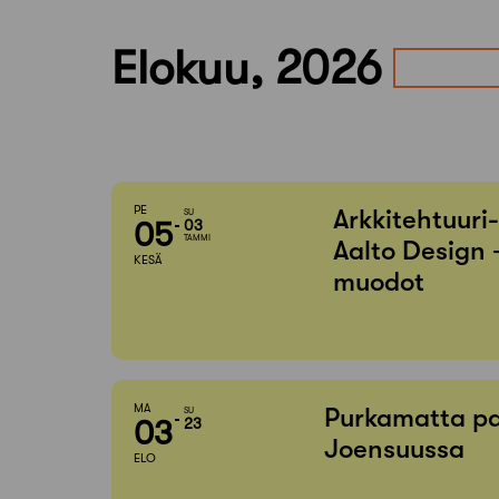
Elokuu, 2026
PE
Arkkitehtuuri
SU
05
03
TAMMI
Aalto Design 
KESÄ
muodot
MA
Purkamatta pa
SU
03
23
Joensuussa
ELO