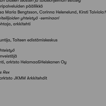
an alueen teosten ja taideohjelman esittely
palveluiden päällikkö
 Åsa Maria Bengtsson, Corinna Helenelund, Kirsti Taiviola
1
teilijoiden yhteistyö -seminaari
htaja, arkkitehti
untija, Taiteen edistämiskeskus
hteistyö
veistäjä
ehti, arktsto Helamaa&Heiskanen Oy
os Rex
 arktsto JKMM Arkkitehdit