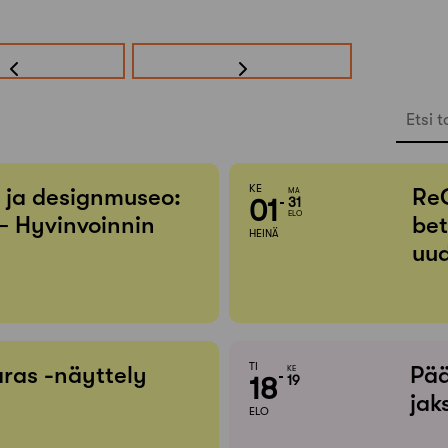
Etsi t
KE
- ja designmuseo:
Re
MA
01
31
ELO
– Hyvinvoinnin
bet
HEINÄ
uud
TI
ras -näyttely
Pää
KE
18
19
jak
ELO