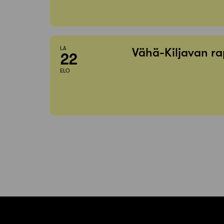
LA
Vähä-Kiljavan ra
22
ELO