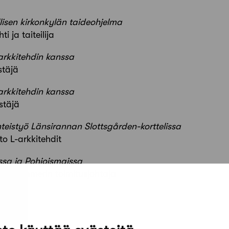
llisen kirkonkylän taideohjelma
i ja taiteilija
 arkkitehdin kanssa
äjä
 arkkitehdin kanssa
äjä
hteistyö Länsirannan Slottsgården-korttelissa
sto L-arkkitehdit
ssa ja Pohjoismaissa
 Frei Zimmerin toimitusjohtaja