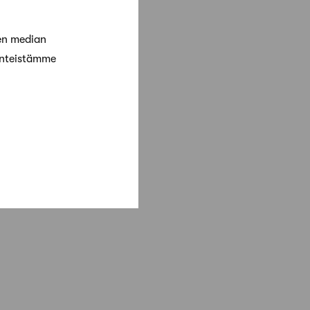
en median
änteistämme