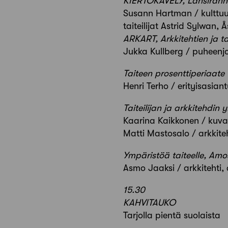
KIERTOKÄVELY, Länsirann
Susann Hartman / kulttuuri
taiteilijat Astrid Sylwan,
ARKART, Arkkitehtien ja tai
Jukka Kullberg / puheenjo
Taiteen prosenttiperiaate
Henri Terho / erityisasiant
Taiteilijan ja arkkitehdin y
Kaarina Kaikkonen / kuvan
Matti Mastosalo / arkkit
Ympäristöä taiteelle, Am
Asmo Jaaksi / arkkitehti,
15.30
KAHVITAUKO
Tarjolla pientä suolaista