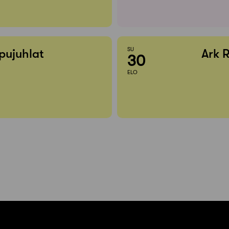
SU
pujuhlat
Ark 
30
ELO