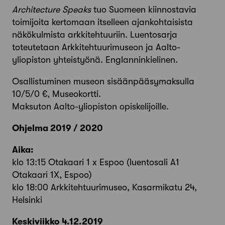
Architecture Speaks
tuo Suomeen kiinnostavia
toimijoita kertomaan itselleen ajankohtaisista
näkökulmista arkkitehtuuriin. Luentosarja
toteutetaan Arkkitehtuurimuseon ja Aalto-
yliopiston yhteistyönä. Englanninkielinen.
Osallistuminen museon sisäänpääsymaksulla
10/5/0 €, Museokortti.
Maksuton Aalto-yliopiston opiskelijoille.
Ohjelma 2019 / 2020
Aika:
klo 13:15 Otakaari 1 x Espoo (luentosali A1
Otakaari 1X, Espoo)
klo 18:00 Arkkitehtuurimuseo, Kasarmikatu 24,
Helsinki
Keskiviikko 4.12.2019