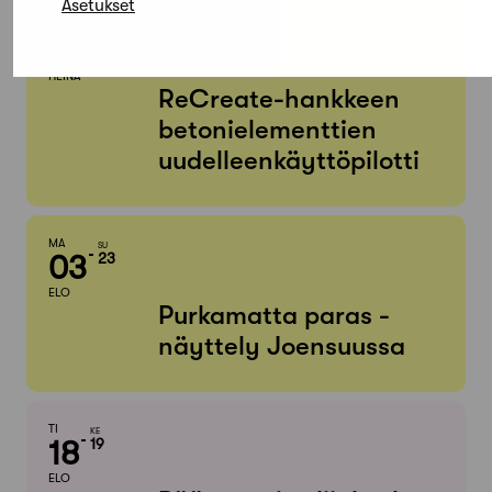
Asetukset
KE
MA
01
31
ELO
HEINÄ
ReCreate-hankkeen
betonielementtien
uudelleenkäyttöpilotti
MA
SU
03
23
ELO
Purkamatta paras -
näyttely Joensuussa
TI
KE
18
19
ELO