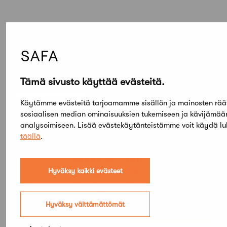
Elokuu,
2026
Tämä sivusto käyttää evästeitä.
Etsi tapahtumista
Käytämme evästeitä tarjoamamme sisällön ja mainosten rää
sosiaalisen median ominaisuuksien tukemiseen ja kävijämä
analysoimiseen. Lisää evästekäytänteistämme voit käydä l
PE
SU
05
03
täällä
.
TAMMI
KESÄ
Arkkitehtuuri- ja
designmuseo: Aalto
Hyväksy kaikki evästeet
Design – Hyvinvoinnin
muodot
Hyväksy välttämättömät