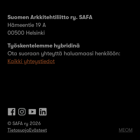
Suomen Arkkitehtiliitto ry. SAFA
Hämeentie 19 A
00500 Helsinki
Työskentelemme hybridinä
Ota suoraan yhteyttä haluamaasi henkilöön:
Kaikki yhteystiedot
© SAFA ry 2026
Tietosuoja
Evästeet
MEOM