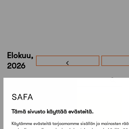
Elokuu,
2026
Etsi tapahtumista
PE
SU
05
03
TAMMI
Tämä sivusto käyttää evästeitä.
KESÄ
Arkkitehtuuri- ja
Käytämme evästeitä tarjoamamme sisällön ja mainosten rää
designmuseo: Aalto