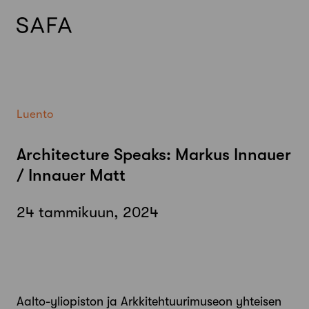
Skip
to
content
Luento
Architecture Speaks: Markus Innauer
/ Innauer Matt
24 tammikuun, 2024
Aalto-yliopiston ja Arkkitehtuurimuseon yhteisen