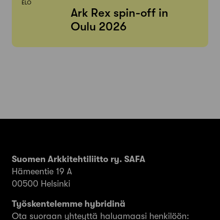
ELO
Ark Rex spin-off in
Oulu 2026
Suomen Arkkitehtiliitto ry. SAFA
Hämeentie 19 A
00500 Helsinki
Työskentelemme hybridinä
Ota suoraan yhteyttä haluamaasi henkilöön: