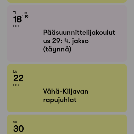
TI
KE
18
19
ELO
Pääsuunnittelijakoulut
us 29: 4. jakso
(täynnä)
LA
22
ELO
Vähä-Kiljavan
rapujuhlat
SU
30