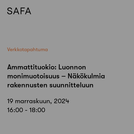
Skip
to
content
Verkkotapahtuma
Ammattituokio: Luonnon
monimuotoisuus – Näkökulmia
rakennusten suunnitteluun
19 marraskuun, 2024
16:00 - 18:00