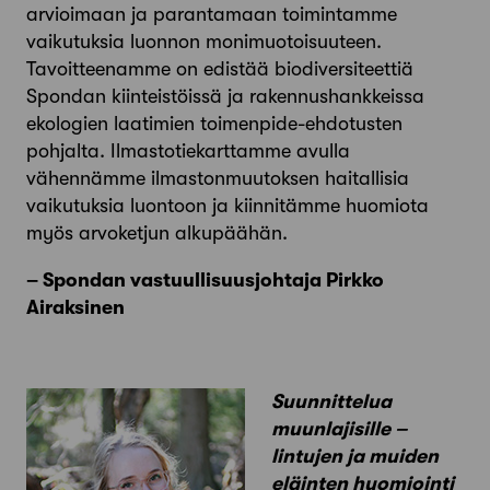
arvioimaan ja parantamaan toimintamme
vaikutuksia luonnon monimuotoisuuteen.
Tavoitteenamme on edistää biodiversiteettiä
Spondan kiinteistöissä ja rakennushankkeissa
ekologien laatimien toimenpide-ehdotusten
pohjalta. Ilmastotiekarttamme avulla
vähennämme ilmastonmuutoksen haitallisia
vaikutuksia luontoon ja kiinnitämme huomiota
myös arvoketjun alkupäähän.
– Spondan vastuullisuusjohtaja Pirkko
Airaksinen
Suunnittelua
muunlajisille –
lintujen ja muiden
eläinten huomiointi