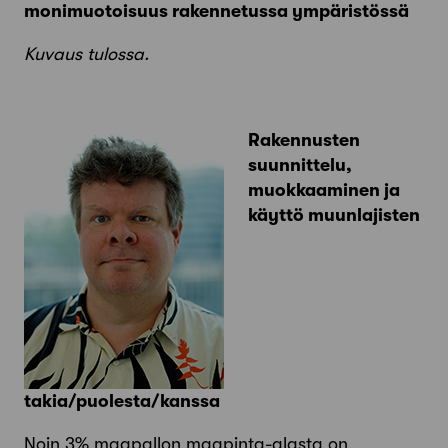
monimuotoisuus rakennetussa ympäristössä
Kuvaus tulossa.
Rakennusten
suunnittelu,
muokkaaminen ja
käyttö muunlajisten
takia/puolesta/kanssa
Noin 3% maapallon maapinta-alasta on