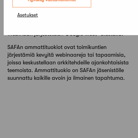
Osallistu
Asetukset
Webinaari järjestetään Google Meet -alustalla.
SAFAn ammattituokiot ovat toimikuntien
järjestämiä kevyitä webinaareja tai tapaamisia,
joissa keskustellaan arkkitehdeille ajankohtaisista
teemoista. Ammattituokio on SAFAn jäsenistölle
suunnattu kaikille avoin ja ilmainen tapahtuma.