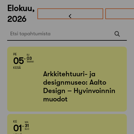
Elokuu,
2026
Etsi tapahtumista
PE
SU
05
03
TAMMI
KESÄ
Arkkitehtuuri- ja
designmuseo: Aalto
Design – Hyvinvoinnin
muodot
KE
MA
01
31
ELO