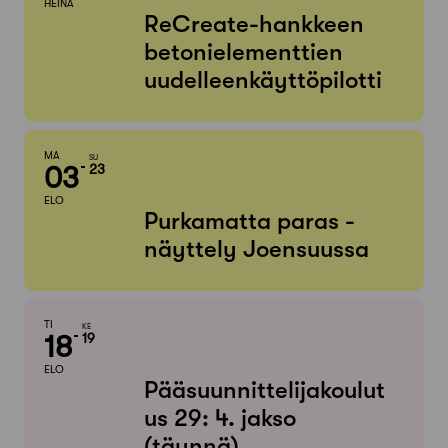
HEINÄ
ReCreate-hankkeen
betonielementtien
uudelleenkäyttöpilotti
MA
SU
03
23
ELO
Purkamatta paras -
näyttely Joensuussa
TI
KE
18
19
ELO
Pääsuunnittelijakoulut
us 29: 4. jakso
(täynnä)