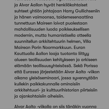
ja Alvar Aallon hyvät henkilökohtaiset
suhteet yhtiön johtajaan Harry Gullichseniin
ja hänen vaimoonsa, taidemesenaattina
tunnettuun Maireen loivat puolestaan
mahdollisuuden luoda poikkeuksellisen
modernin, mutta humanistisella otteella
suunnitellun arkkitehtuurin helmen, Villa
Mairean Porin Noormarkkuun. Euran
Kauttualla Aallon laaja tuotanto liittyy
alueen teollisuuden kehitykseen ja arkiseen
elämään teollisuusyhteisössä. Sekä Porissa
että Eurassa järjestetään Alvar Aalto -viikon
aikana yleisöseminaari, jossa syvennytään
kullekin paikkakunnalle ominaisiin
arkkitehtuuri- ja kulttuurihistorian piirteisiin
ja ajankohtaisiin aiheisiin.
Alvar Aalto -viikolla on siis tänäkin vuonna