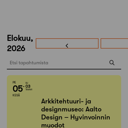
Elokuu,
2026
Etsi tapahtumista
PE
SU
05
03
TAMMI
KESÄ
Arkkitehtuuri- ja
designmuseo: Aalto
Design – Hyvinvoinnin
muodot