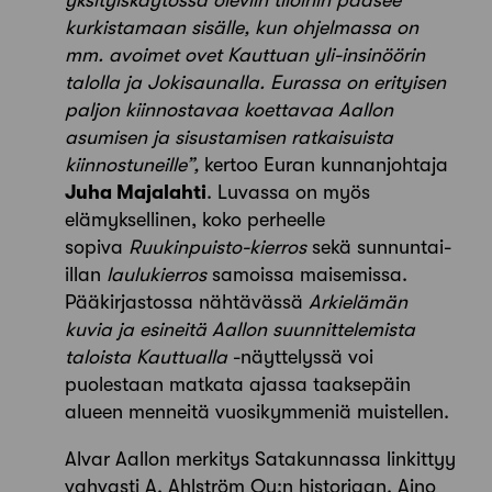
yksityiskäytössä oleviin tiloihin pääsee
kurkistamaan sisälle, kun ohjelmassa on
mm. avoimet ovet Kauttuan yli-insinöörin
talolla ja Jokisaunalla. Eurassa on erityisen
paljon kiinnostavaa koettavaa Aallon
asumisen ja sisustamisen ratkaisuista
kiinnostuneille”,
kertoo Euran kunnanjohtaja
Juha Majalahti
. Luvassa on myös
elämyksellinen, koko perheelle
sopiva
Ruukinpuisto-kierros
sekä sunnuntai-
illan
laulukierros
samoissa maisemissa.
Pääkirjastossa nähtävässä
Arkielämän
kuvia ja esineitä Aallon suunnittelemista
taloista Kauttualla
-näyttelyssä voi
puolestaan matkata ajassa taaksepäin
alueen menneitä vuosikymmeniä muistellen.
Alvar Aallon merkitys Satakunnassa linkittyy
vahvasti A. Ahlström Oy:n historiaan. Aino