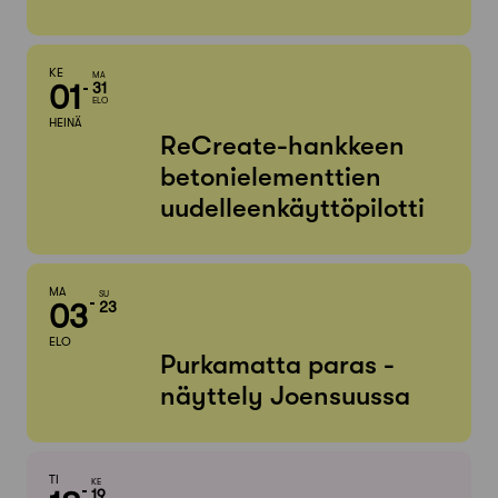
KE
MA
01
31
ELO
HEINÄ
ReCreate-hankkeen
betonielementtien
uudelleenkäyttöpilotti
MA
SU
03
23
ELO
Purkamatta paras -
näyttely Joensuussa
TI
KE
19