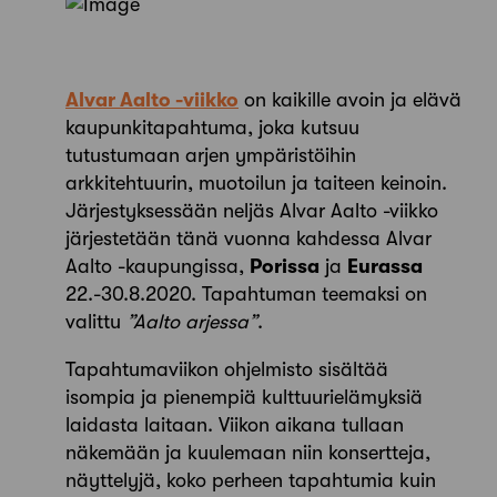
Alvar Aalto -viikko
on kaikille avoin ja elävä
kaupunkitapahtuma, joka kutsuu
tutustumaan arjen ympäristöihin
arkkitehtuurin, muotoilun ja taiteen keinoin.
Järjestyksessään neljäs Alvar Aalto -viikko
järjestetään tänä vuonna kahdessa Alvar
Aalto -kaupungissa,
Porissa
ja
Eurassa
22.-30.8.2020. Tapahtuman teemaksi on
valittu
”Aalto arjessa”
.
Tapahtumaviikon ohjelmisto sisältää
isompia ja pienempiä kulttuurielämyksiä
laidasta laitaan. Viikon aikana tullaan
näkemään ja kuulemaan niin konsertteja,
näyttelyjä, koko perheen tapahtumia kuin