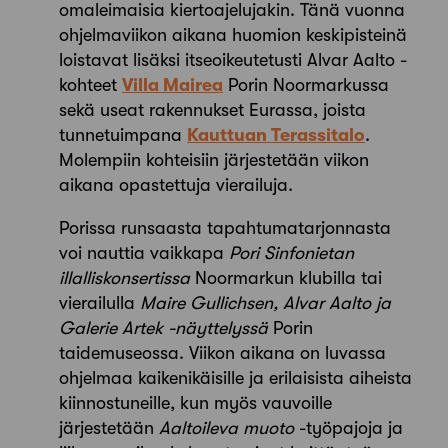
omaleimaisia kiertoajelujakin. Tänä vuonna
ohjelmaviikon aikana huomion keskipisteinä
loistavat lisäksi itseoikeutetusti Alvar Aalto -
kohteet
Villa Mairea
Porin Noormarkussa
sekä useat rakennukset Eurassa, joista
tunnetuimpana
Kauttuan Terassitalo
.
Molempiin kohteisiin järjestetään viikon
aikana opastettuja vierailuja.
Porissa runsaasta tapahtumatarjonnasta
voi nauttia vaikkapa
Pori Sinfonietan
illalliskonsertissa
Noormarkun klubilla tai
vierailulla
Maire Gullichsen, Alvar Aalto ja
Galerie Artek -näyttelyssä
Porin
taidemuseossa. Viikon aikana on luvassa
ohjelmaa kaikenikäisille ja erilaisista aiheista
kiinnostuneille, kun myös vauvoille
järjestetään
Aaltoileva muoto
-työpajoja ja