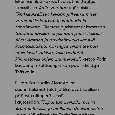
liikunnan iloa kokevat voivat heittäytyä
tanssillisen
Aalto zumban
pyörteisiin.
”Poikkeuksellisen kevään jälkeen ihmiset
varmasti kaipaavat jo kulttuuria ja
tapahtumia. Olemme pyrkineet kokoamaan
tapahtumaviikon ohjelmaan paitsi tiukasti
Alvar Aaltoon ja arkkitehtuuriin liittyviä
kokonaisuuksia, niin myös viikon teeman
mukaisesti, arkisia, koko perhettä
kiinnostavia ohjelmanumeroita”,
kertoo Porin
kaupungin kulttuuriyksikön päällikkö
Jyri
Träskelin
.
Euran Kauttualla Alvar Aallon
suunnittelemat talot ja tilat ovat edelleen
pääosin alkuperäisessä
käytössään.
”Tapahtumaviikolla moniin
Aalto-kohteisiin ja muihinkin Ruukinpuiston