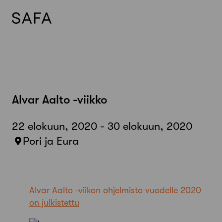
Skip
to
content
Alvar Aalto -viikko
22 elokuun, 2020 - 30 elokuun, 2020
Pori ja Eura
Alvar Aalto -viikon ohjelmisto vuodelle 2020
on julkistettu