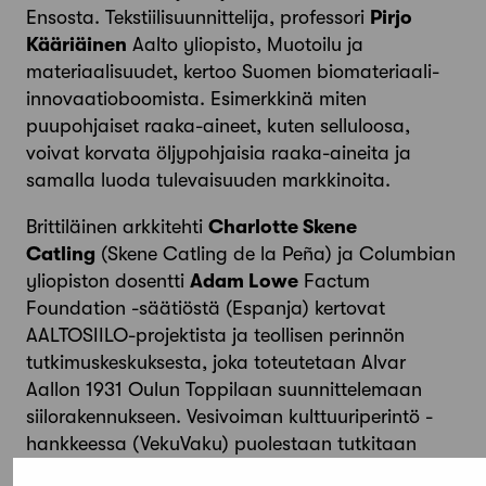
Ensosta. Tekstiilisuunnittelija, professori
Pirjo
Kääriäinen
Aalto yliopisto, Muotoilu ja
materiaalisuudet, kertoo Suomen biomateriaali-
innovaatioboomista. Esimerkkinä miten
puupohjaiset raaka-aineet, kuten selluloosa,
voivat korvata öljypohjaisia raaka-aineita ja
samalla luoda tulevaisuuden markkinoita.
Brittiläinen arkkitehti
Charlotte Skene
Catling
(Skene Catling de la Peña) ja Columbian
yliopiston dosentti
Adam Lowe
Factum
Foundation -säätiöstä (Espanja) kertovat
AALTOSIILO-projektista ja teollisen perinnön
tutkimuskeskuksesta, joka toteutetaan Alvar
Aallon 1931 Oulun Toppilaan suunnittelemaan
siilorakennukseen. Vesivoiman kulttuuriperintö -
hankkeessa (VekuVaku) puolestaan tutkitaan
Oulujoen vesistön ja Luulajajoen voimalaitoksia ja