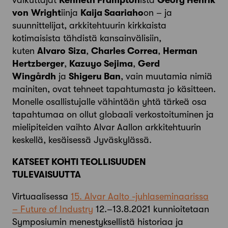
vaikuttajat
Kenneth Frampton
ista
Georg Henrik
von
Wright
iinja
Kaija Saariaho
on – ja
suunnittelijat, arkkitehtuurin kirkkaista
kotimaisista tähdistä kansainvälisiin,
kuten
Alvaro
Siza
,
Charles Correa
,
Herman
Hertzberger
,
Kazuyo Sejima
,
Gerd
Wingårdh
ja
Shigeru Ban
, vain muutamia nimiä
mainiten, ovat tehneet tapahtumasta jo käsitteen.
Monelle osallistujalle vähintään yhtä tärkeä osa
tapahtumaa on ollut globaali verkostoituminen ja
mielipiteiden vaihto Alvar Aallon arkkitehtuurin
keskellä, kesäisessä Jyväskylässä.
KATSEET KOHTI TEOLLISUUDEN
TULEVAISUUTTA
Virtuaalisessa
15. Alvar Aalto -juhlaseminaarissa
– Future of Industry
12.–13.8.2021 kunnioitetaan
Symposiumin menestyksellistä historiaa ja