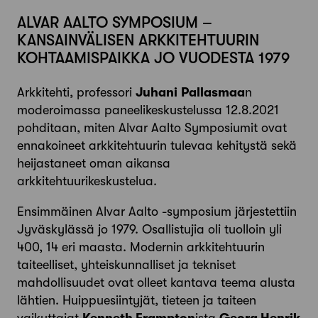
ALVAR AALTO SYMPOSIUM –
KANSAINVÄLISEN ARKKITEHTUURIN
KOHTAAMISPAIKKA JO VUODESTA 1979
Arkkitehti, professori
Juhani
Pallasmaa
n
moderoimassa paneelikeskustelussa 12.8.2021
pohditaan, miten Alvar Aalto Symposiumit ovat
ennakoineet arkkitehtuurin tulevaa kehitystä sekä
heijastaneet oman aikansa
arkkitehtuurikeskustelua.
Ensimmäinen Alvar Aalto -symposium järjestettiin
Jyväskylässä jo 1979. Osallistujia oli tuolloin yli
400, 14 eri maasta. Modernin arkkitehtuurin
taiteelliset, yhteiskunnalliset ja tekniset
mahdollisuudet ovat olleet kantava teema alusta
lähtien. Huippuesiintyjät, tieteen ja taiteen