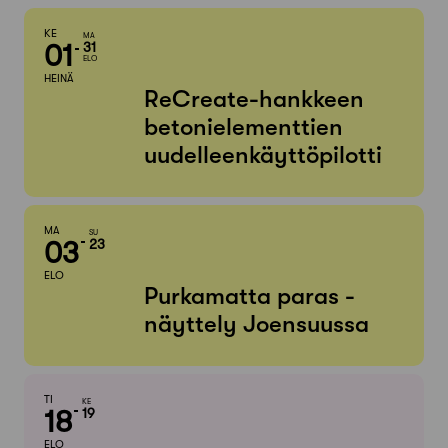
KE
MA
01
31
ELO
HEINÄ
ReCreate-hankkeen
betonielementtien
uudelleenkäyttöpilotti
MA
SU
03
23
ELO
Purkamatta paras -
näyttely Joensuussa
TI
KE
18
19
ELO