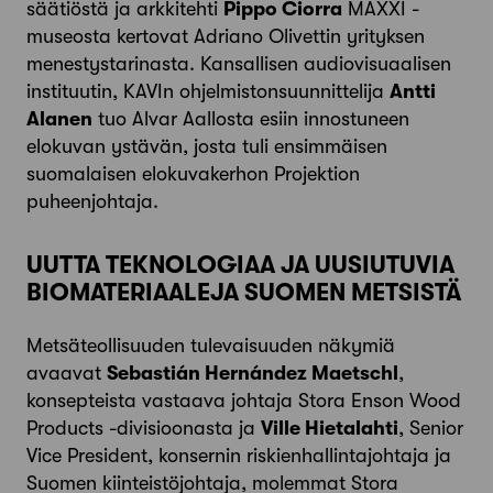
säätiöstä ja arkkitehti
Pippo Ciorra
MAXXI -
museosta kertovat Adriano Olivettin yrityksen
menestystarinasta. Kansallisen audiovisuaalisen
instituutin, KAVIn ohjelmistonsuunnittelija
Antti
Alanen
tuo Alvar Aallosta esiin innostuneen
elokuvan ystävän, josta tuli ensimmäisen
suomalaisen elokuvakerhon Projektion
puheenjohtaja.
UUTTA TEKNOLOGIAA JA UUSIUTUVIA
BIOMATERIAALEJA SUOMEN METSISTÄ
Metsäteollisuuden tulevaisuuden näkymiä
avaavat
Sebastián Hernández Maetschl
,
konsepteista vastaava johtaja Stora Enson Wood
Products -divisioonasta ja
Ville Hietalahti
, Senior
Vice President, konsernin riskienhallintajohtaja ja
Suomen kiinteistöjohtaja, molemmat Stora