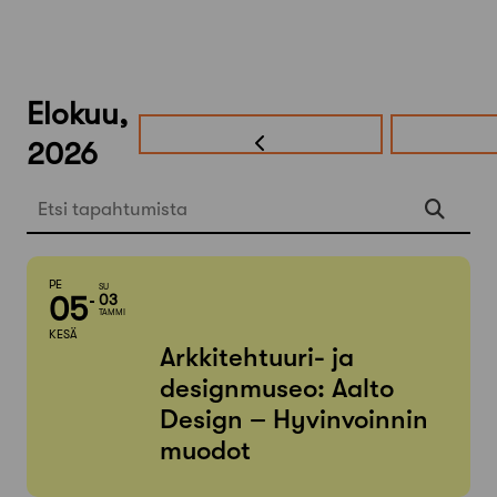
Elokuu,
2026
Etsi tapahtumista
PE
SU
05
03
TAMMI
KESÄ
Arkkitehtuuri- ja
designmuseo: Aalto
Design – Hyvinvoinnin
muodot