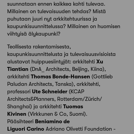
suunnataan ennen kaikkea kohti tulevaa.
Millainen on tulevaisuuden tehdas? Mistä
puhutaan juuri nyt arkkitehtuurissa ja
kaupunkisuunnittelussa? Millainen on huomisen
viihtyisä älykaupunki?
Teollisesta rakentamisesta,
kaupunkisuunnittelusta ja tulevaisuusvisioista
alustavat huippuesiintyjät: arkkitehti
Xu
Tiantian
(DnA_ Architects, Beijing, Kiina),
arkkitehti
Thomas Bonde-Hansen
(Gottlieb
Paludan Architects, Tanska), arkkitehti,
professori
Ute Schneider
(KCAP
Architects&Planners, Rotterdam/Zürich/
Shanghai) ja arkkitehti
Tuomas
Kivinen
(Virkkunen & Co, Suomi).
Pääsihteeri
Beniamino de
Liguori
Carino
Adriano Olivetti Foundation -