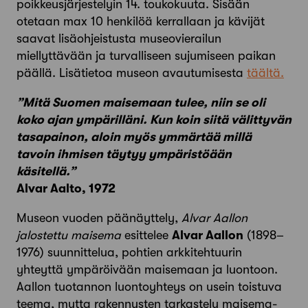
poikkeusjärjestelyin 14. toukokuuta. Sisään
otetaan max 10 henkilöä kerrallaan ja kävijät
saavat lisäohjeistusta museovierailun
miellyttävään ja turvalliseen sujumiseen paikan
päällä. Lisätietoa museon avautumisesta
täältä.
”Mitä Suomen maisemaan tulee, niin se oli
koko ajan ympärilläni. Kun koin siitä välittyvän
tasapainon, aloin myös ymmärtää millä
tavoin ihmisen täytyy ympäristöään
käsitellä.”
Alvar Aalto, 1972
Museon vuoden päänäyttely,
Alvar Aallon
jalostettu maisema
esittelee
Alvar Aallon
(1898–
1976) suunnittelua, pohtien arkkitehtuurin
yhteyttä ympäröivään maisemaan ja luontoon.
Aallon tuotannon luontoyhteys on usein toistuva
teema, mutta rakennusten tarkastelu maisema-