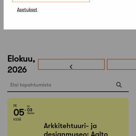
Asetukset
Elokuu,
2026
Etsi tapahtumista
PE
SU
05
03
TAMMI
KESÄ
Arkkitehtuuri- ja
designmuseo: Aalto