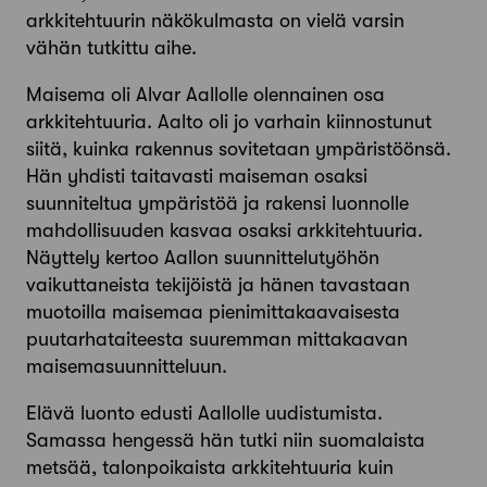
arkkitehtuurin näkökulmasta on vielä varsin
vähän tutkittu aihe.
Maisema oli Alvar Aallolle olennainen osa
arkkitehtuuria. Aalto oli jo varhain kiinnostunut
siitä, kuinka rakennus sovitetaan ympäristöönsä.
Hän yhdisti taitavasti maiseman osaksi
suunniteltua ympäristöä ja rakensi luonnolle
mahdollisuuden kasvaa osaksi arkkitehtuuria.
Näyttely kertoo Aallon suunnittelutyöhön
vaikuttaneista tekijöistä ja hänen tavastaan
muotoilla maisemaa pienimittakaavaisesta
puutarhataiteesta suuremman mittakaavan
maisemasuunnitteluun.
Elävä luonto edusti Aallolle uudistumista.
Samassa hengessä hän tutki niin suomalaista
metsää, talonpoikaista arkkitehtuuria kuin