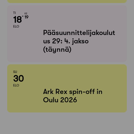
TI
KE
18
19
ELO
Pääsuunnittelijakoulut
us 29: 4. jakso
(täynnä)
SU
30
ELO
Ark Rex spin-off in
Oulu 2026