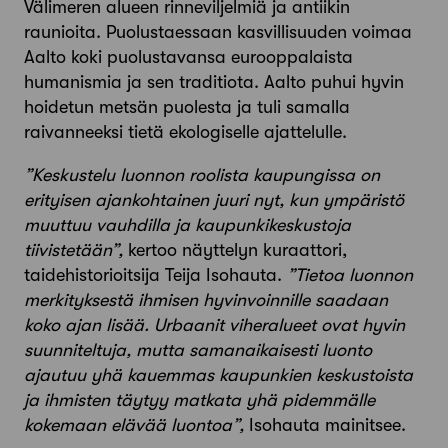
Välimeren alueen rinneviljelmiä ja antiikin
raunioita. Puolustaessaan kasvillisuuden voimaa
Aalto koki puolustavansa eurooppalaista
humanismia ja sen traditiota. Aalto puhui hyvin
hoidetun metsän puolesta ja tuli samalla
raivanneeksi tietä ekologiselle ajattelulle.
”Keskustelu luonnon roolista kaupungissa on
erityisen ajankohtainen juuri nyt, kun ympäristö
muuttuu vauhdilla ja kaupunkikeskustoja
tiivistetään”,
kertoo näyttelyn kuraattori,
taidehistorioitsija Teija Isohauta.
”
Tietoa luonnon
merkityksestä ihmisen hyvinvoinnille saadaan
koko ajan lisää.
Urbaanit viheralueet ovat hyvin
suunniteltuja
, mutta samanaikaisesti
luonto
ajautuu yhä kauemmas kaupunkien keskustoista
ja ihmisten täytyy matkata yhä pidemmälle
kokemaan elävää luontoa”,
Isohauta mainitsee.