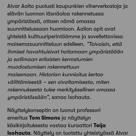
Alvar Aalto puolusti kaupunkien viherverkostoja ja
elävän luonnon läsnäoloa rakennetussa
ympäristössä, ottaen nämä omassa
suunnittelussaan huomioon. Aallon opit ovat
yhteistä kulttuuriperintöämme ja sovellettavissa
maisemasuunnitteluun edelleen.
”Toivoisin, että
ihmiset havahtuisivat hoitamaan ympäristöään
ja sallimaan erilaisten kerrostumien
muodostumisen rakennettuun
maisemaan.
Historian kunnioitus kertoo
välittämisestä – sen oivaltamisesta, miten
rakennuksesta tulee merkityksellinen omassa
ympäristössään”
, sanoo Isohauta.
Näyttelykonseptin on luonut professori
emeritus
Tom Simons
ja näyttelyn
käsikirjoituksesta vastaa kuraattori
Teija
Isohauta
. Näyttely on tuotettu yhteistyössä Alvar