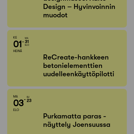
Design – Hyvinvoinnin
muodot
KE
MA
01
31
ELO
HEINÄ
ReCreate-hankkeen
betonielementtien
uudelleenkäyttöpilotti
MA
SU
03
23
ELO
Purkamatta paras -
näyttely Joensuussa