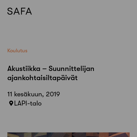
Skip
to
content
Koulutus
Akustiikka – Suunnittelijan
ajankohtaisiltapäivät
11 kesäkuun, 2019
LAPI-talo