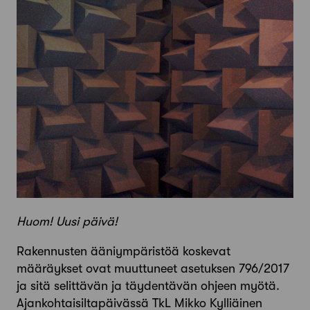
Huom! Uusi päivä!
Rakennusten ääniympäristöä koskevat
määräykset ovat muuttuneet asetuksen 796/2017
ja sitä selittävän ja täydentävän ohjeen myötä.
Ajankohtaisiltapäivässä TkL Mikko Kylliäinen