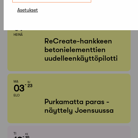
Asetukset
KE
MA
01
31
ELO
HEINÄ
ReCreate-hankkeen
betonielementtien
uudelleenkäyttöpilotti
MA
SU
03
23
ELO
Purkamatta paras -
näyttely Joensuussa
TI
KE
19