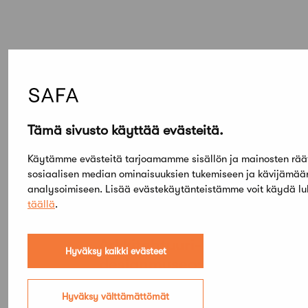
Elokuu,
2026
Tämä sivusto käyttää evästeitä.
Etsi tapahtumista
Käytämme evästeitä tarjoamamme sisällön ja mainosten rää
sosiaalisen median ominaisuuksien tukemiseen ja kävijämä
analysoimiseen. Lisää evästekäytänteistämme voit käydä l
PE
täällä
.
SU
05
03
TAMMI
KESÄ
Arkkitehtuuri- ja
Hyväksy kaikki evästeet
designmuseo: Aalto
Design – Hyvinvoinnin
Hyväksy välttämättömät
muodot