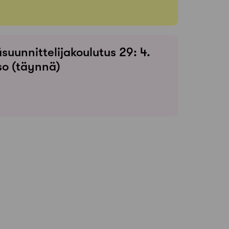
suunnittelijakoulutus 29: 4.
so (täynnä)