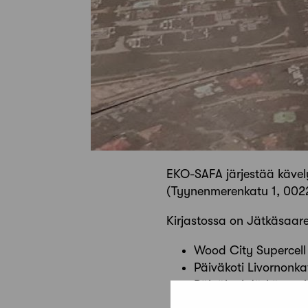
EKO-SAFA järjestää kävel
(Tyynenmerenkatu 1, 00220 
Kirjastossa on Jätkäsaaren
Wood City Supercell 
Päiväkoti Livornonka
Päiväkoti Jätkäsaari
Jätkäsaaren perusko