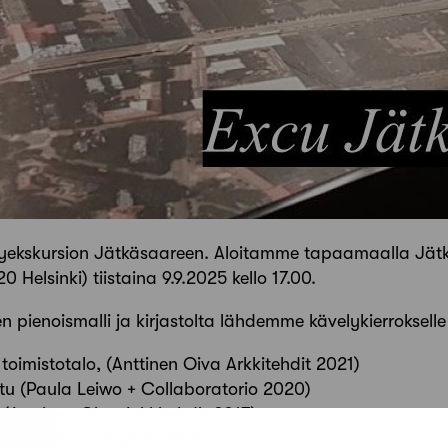
yekskursion Jätkäsaareen. Aloitamme tapaamaalla Jätk
Helsinki) tiistaina 9.9.2025 kello 17.00.
 pienoismalli ja kirjastolta lähdemme kävelykierrokselle 
toimistotalo, (Anttinen Oiva Arkkitehdit 2021)
tu (Paula Leiwo + Collaboratorio 2020)
 (Anttinen Oiva Arkkitehdit 2017)
ulu (AOR arkkitehdit 2019)