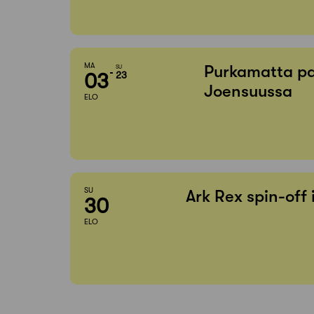
MA
Purkamatta pa
SU
03
23
Joensuussa
ELO
SU
Ark Rex spin-off
30
ELO