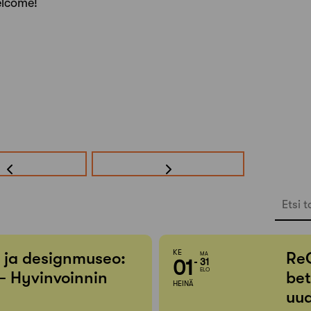
elcome!
Etsi t
KE
- ja designmuseo:
Re
MA
01
31
ELO
– Hyvinvoinnin
bet
HEINÄ
uud