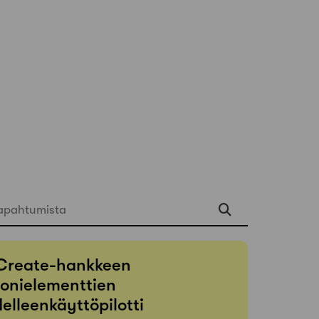
apahtumista
Create-hankkeen
onielementtien
elleenkäyttöpilotti