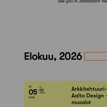
See you in Jätkäsaari! W
Elokuu, 2026
PE
Arkkitehtuuri
SU
05
03
TAMMI
Aalto Design 
KESÄ
muodot