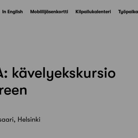
In English
Mobiilijäsenkortti
Kilpailukalenteri
Työpaika
: kävelyekskursio
reen
aari, Helsinki