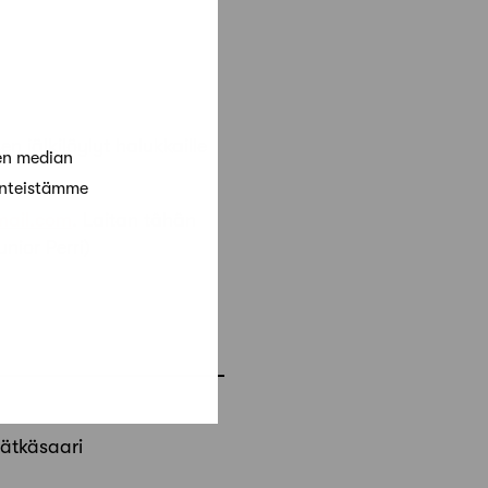
 jälkilöylyt halukkaille
en median
änteistämme
mail.com
. Laitan tähän
nior Perri)
Jätkäsaari