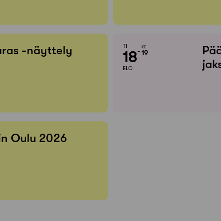
TI
ras -näyttely
Pää
KE
18
19
jak
ELO
 in Oulu 2026