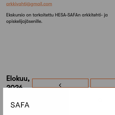
arkkivahti@gmail.com
Ekskursio on tarkoitettu HESA-SAFAn arkkitehti- ja
opiskelijajäsenille.
Elokuu,
2026
Etsi tapahtumista