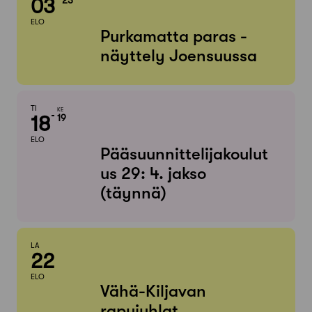
03
ELO
Purkamatta paras -
näyttely Joensuussa
TI
KE
18
19
ELO
Pääsuunnittelijakoulut
us 29: 4. jakso
(täynnä)
LA
22
ELO
Vähä-Kiljavan
rapujuhlat