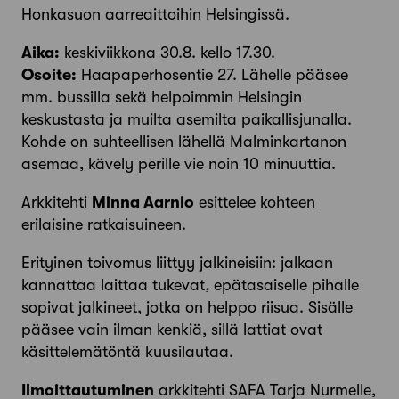
Honkasuon aarreaittoihin Helsingissä.
Aika:
keskiviikkona 30.8. kello 17.30.
Osoite:
Haapaperhosentie 27. Lähelle pääsee
mm. bussilla sekä helpoimmin Helsingin
keskustasta ja muilta asemilta paikallisjunalla.
Kohde on suhteellisen lähellä Malminkartanon
asemaa, kävely perille vie noin 10 minuuttia.
Arkkitehti
Minna Aarnio
esittelee kohteen
erilaisine ratkaisuineen.
Erityinen toivomus liittyy jalkineisiin: jalkaan
kannattaa laittaa tukevat, epätasaiselle pihalle
sopivat jalkineet, jotka on helppo riisua. Sisälle
pääsee vain ilman kenkiä, sillä lattiat ovat
käsittelemätöntä kuusilautaa.
Ilmoittautuminen
arkkitehti SAFA Tarja Nurmelle,