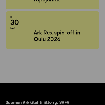
SU
30
ELO
Ark Rex spin-off in
Oulu 2026
Suomen Arkkitehtiliitto ry. SAFA