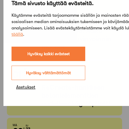
Tämä sivusto käyttää evästeitä.
PE
SU
05
03
TAMMI
Käytämme evästeitä tarjoamamme sisällön ja mainosten rää
KESÄ
Arkkitehtuuri- ja
sosiaalisen median ominaisuuksien tukemiseen ja kävijämä
analysoimiseen. Lisää evästekäytänteistämme voit käydä l
designmuseo: Aalto
täällä
.
Design – Hyvinvoinnin
muodot
Hyväksy kaikki evästeet
KE
MA
01
31
Hyväksy välttämättömät
ELO
HEINÄ
ReCreate-hankkeen
Asetukset
betonielementtien
uudelleenkäyttöpilotti
MA
SU
23