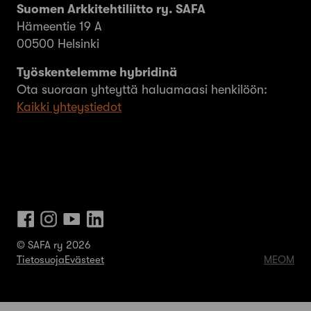
Suomen Arkkitehtiliitto ry. SAFA
Hämeentie 19 A
00500 Helsinki
Työskentelemme hybridinä
Ota suoraan yhteyttä haluamaasi henkilöön:
Kaikki yhteystiedot
© SAFA ry 2026
Tietosuoja
Evästeet
MEOM