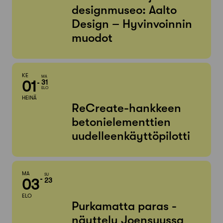
designmuseo: Aalto
Design – Hyvinvoinnin
muodot
KE
MA
01
31
ELO
HEINÄ
ReCreate-hankkeen
betonielementtien
uudelleenkäyttöpilotti
MA
SU
03
23
ELO
Purkamatta paras -
näyttely Joensuussa