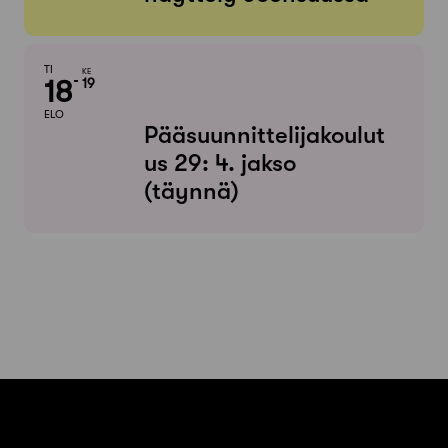
TI
KE
18
19
ELO
Pääsuunnittelijakoulut
us 29: 4. jakso
(täynnä)