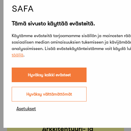
Tämä sivusto käyttää evästeitä.
Käytämme evästeitä tarjoamamme sisällön ja mainosten rää
sosiaalisen median ominaisuuksien tukemiseen ja kävijämä
analysoimiseen. Lisää evästekäytänteistämme voit käydä l
täällä
.
Elokuu,
2026
Hyväksy kaikki evästeet
Etsi tapahtumista
Hyväksy välttämättömät
Asetukset
PE
SU
05
03
TAMMI
KESÄ
Arkkitehtuuri- ja