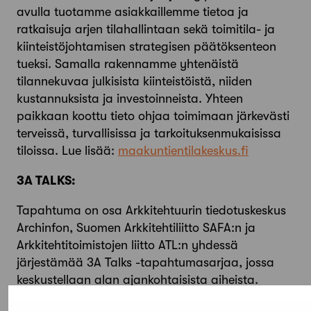
avulla tuotamme asiakkaillemme tietoa ja
ratkaisuja arjen tilahallintaan sekä toimitila- ja
kiinteistöjohtamisen strategisen päätöksenteon
tueksi. Samalla rakennamme yhtenäistä
tilannekuvaa julkisista kiinteistöistä, niiden
kustannuksista ja investoinneista. Yhteen
paikkaan koottu tieto ohjaa toimimaan järkevästi
terveissä, turvallisissa ja tarkoituksenmukaisissa
tiloissa. Lue lisää:
maakuntientilakeskus.fi
3A TALKS:
Tapahtuma on osa Arkkitehtuurin tiedotuskeskus
Archinfon, Suomen Arkkitehtiliitto SAFA:n ja
Arkkitehtitoimistojen liitto ATL:n yhdessä
järjestämää 3A Talks -tapahtumasarjaa, jossa
keskustellaan alan ajankohtaisista aiheista.
Linkki Facebook-tapahtumaan