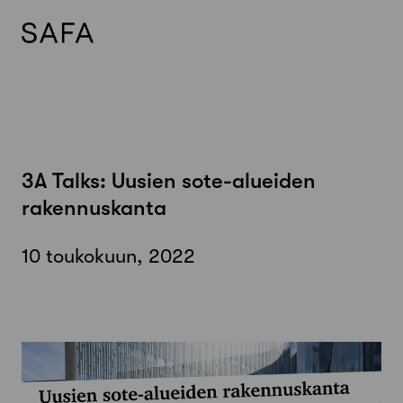
Skip
to
content
3A Talks: Uusien sote-alueiden
rakennuskanta
10 toukokuun, 2022