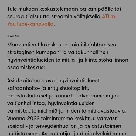
Tule mukaan keskustelemaan paikan päälle tai
seuraa tilaisuutta streamin välityksellä
ATL:n
YouTube-kanavalla
.
*****
Maakuntien tilakeskus on toimitilajohtamisen
strateginen kumppani ja valtakunnallinen
hyvinvointialueiden toimitila- ja kiinteistöhallinnon
osaamiskeskus:
Asiakkaitamme ovat hyvinvointialueet,
sairaanhoito- ja erityishuoltopiirit,
pelastuslaitokset ja kunnat. Palvelemme myös
valtionhallintoa, hyvinvointialueiden
valmistelutoimielimiä ja niiden toimitilavastaavia.
Vuonna 2022 toimintamme keskittyy vahvasti
sosiaali- ja terveydenhuollon ja pelastustoimen
uudistukseen. Asiantuntija- ja digipalveluidemme