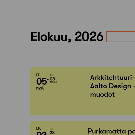
Elokuu, 2026
PE
Arkkitehtuuri
SU
05
03
TAMMI
Aalto Design 
KESÄ
muodot
MA
Purkamatta pa
SU
23