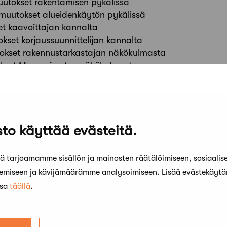
uutokset rakentamisen pykälissä
 muutokset alueidenkäytön pykälissä
et kaavoittajan kannalta
okset korjaussuunnittelijan kannalta
okset rakennustarkastajan näkökulmasta
okset Museoviraston näkökulmasta
lto -säätiön toimitusjohtaja
to käyttää evästeitä.
tään Google Meet -alustalla. Tapahtuma ei vaadi ennak
 tarjoamamme sisällön ja mainosten räätälöimiseen, sosiaalis
kemiseen ja kävijämäärämme analysoimiseen. Lisää evästekäyt
ssa
täällä
.
APAHTUMAT: