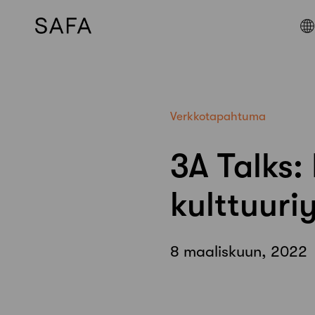
Skip
to
content
Verkkotapahtuma
3A Talks:
kulttuuri
8 maaliskuun, 2022