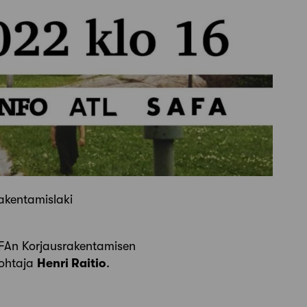
rakentamislaki
SAFAn Korjausrakentamisen
johtaja
Henri Raitio
.