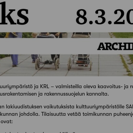
uuriympäristö ja KRL – valmisteilla oleva kaavoitus- ja 
ausrakentamisen ja rakennussuojelun kannalta.
n lakiuudistuksen vaikutuksista kulttuuriympäristölle 
ikunnan johdolla. Tilaisuutta vetää toimikunnan puheen
ovat: