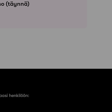
so (täynnä)
asi henkilöön: