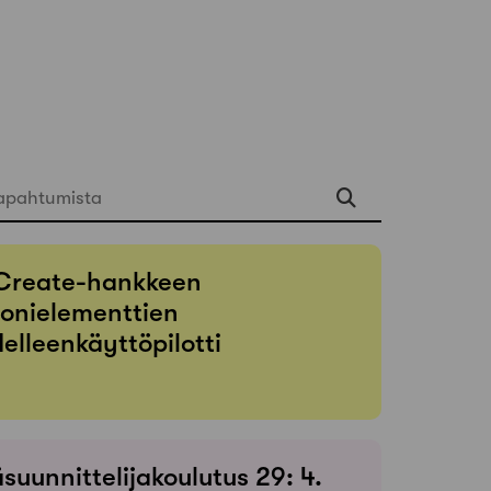
apahtumista
Create-hankkeen
onielementtien
elleenkäyttöpilotti
suunnittelijakoulutus 29: 4.