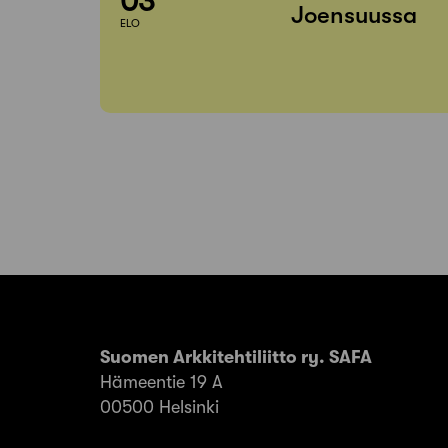
03
Joensuussa
ELO
Suomen Arkkitehtiliitto ry. SAFA
Hämeentie 19 A
00500 Helsinki