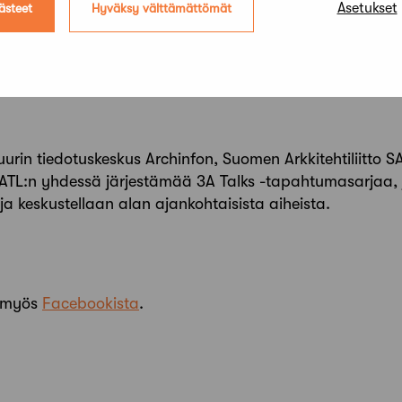
Asetukset
ästeet
Hyväksy välttämättömät
t)
uurin tiedotuskeskus Archinfon, Suomen Arkkitehtiliitto S
tto ATL:n yhdessä järjestämää 3A Talks -tapahtumasarjaa
 ja keskustellaan alan ajankohtaisista aiheista.
 myös
Facebookista
.