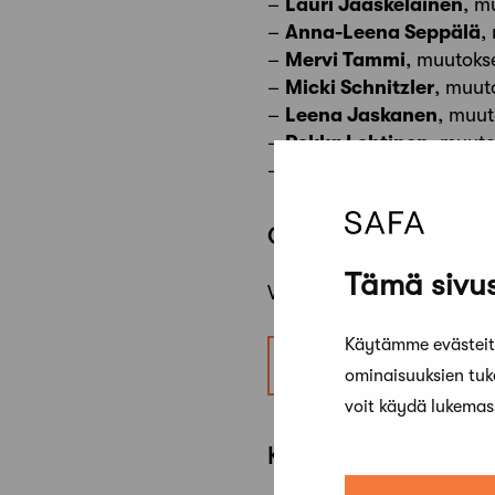
–
Lauri Jääskeläinen
, m
–
Anna-Leena Seppälä
,
–
Mervi Tammi
, muutoks
–
Micki Schnitzler
, muut
–
Leena Jaskanen
, muut
–
Pekka Lehtinen
, muut
–
Tommi Lindh
, Alvar Aa
OSALLISTUMINEN:
Tämä sivus
Verkkotapahtuma järjeste
Käytämme evästeitä
Linkki tapahtumaan
ominaisuuksien tu
voit käydä lukema
KEVÄÄN 3A TALKS -T