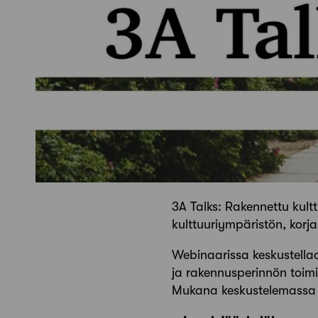
3A Talks: Rakennettu kultt
kulttuuriympäristön, korj
Webinaarissa keskustellaa
ja rakennusperinnön toim
Mukana keskustelemassa 