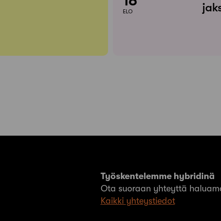
18
jak
ELO
Työskentelemme hybridinä
Ota suoraan yhteyttä haluama
Kaikki yhteystiedot