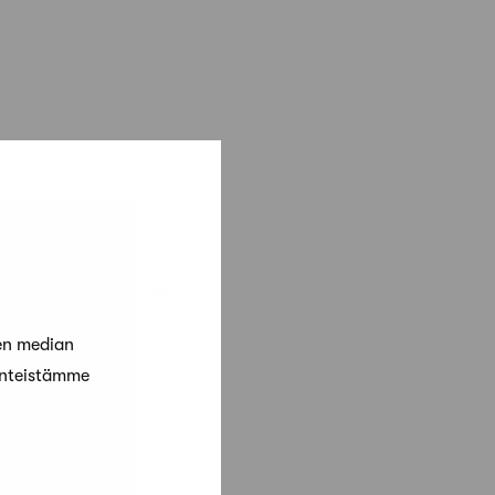
koilmoittautumista.
en median
änteistämme