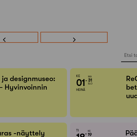
Etsi t
KE
- ja designmuseo:
Re
MA
01
31
ELO
– Hyvinvoinnin
bet
HEINÄ
uud
TI
ras -näyttely
Pää
KE
19