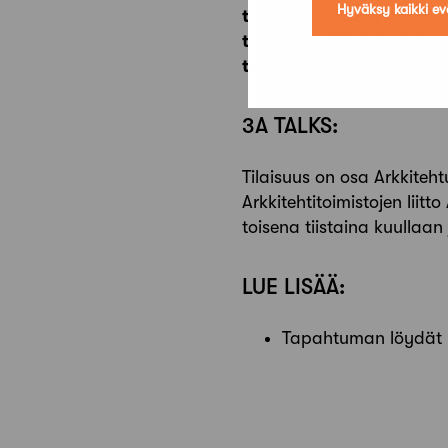
Hyväksy kaikki ev
ti 12.4.
(kestävyys)
ti 10.5.
(arkkitehtitoimisto
ti 14.6.
(apoli)
3A TALKS:
Tilaisuus on osa Arkkiteht
Arkkitehtitoimistojen lii
toisena tiistaina kuullaan
LUE LISÄÄ:
Tapahtuman löydät