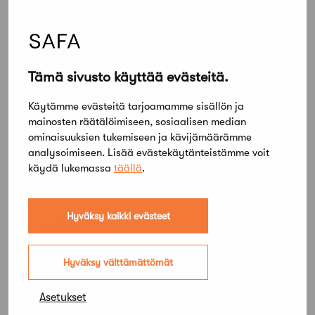
verovapaudet haettava nyt
Tämä sivusto käyttää evästeitä.
Käytämme evästeitä tarjoamamme sisällön ja
mainosten räätälöimiseen, sosiaalisen median
ominaisuuksien tukemiseen ja kävijämäärämme
analysoimiseen. Lisää evästekäytänteistämme voit
käydä lukemassa
täällä
.
Hyväksy kaikki evästeet
25 toukokuun, 2022
2023 ratkeavien yleisen kilpailujen
verovapaudet haettava nyt
Hyväksy välttämättömät
Asetukset