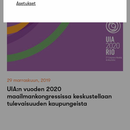
Asetukset
29 marraskuun, 2019
UIA:n vuoden 2020
maailmankongressissa keskustellaan
tulevaisuuden kaupungeista