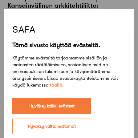
Kansainvälinen arkkitehtiliitto:
Arkkitehtuurikilpailuissa yhdistyvät laatu
ja taloudellinen hyöty
Tämä sivusto käyttää evästeitä.
Käytämme evästeitä tarjoamamme sisällön ja
mainosten räätälöimiseen, sosiaalisen median
ominaisuuksien tukemiseen ja kävijämäärämme
analysoimiseen. Lisää evästekäytänteistämme voit
käydä lukemassa
täällä
.
Hyväksy kaikki evästeet
30 lokakuun, 2024
Pohjoismaisten arkkitehtiliittojen
Hyväksy välttämättömät
edustajat tapasivat Färsaarilla