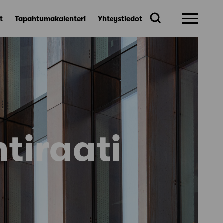
t
Tapahtumakalenteri
Yhteystiedot
tiraati