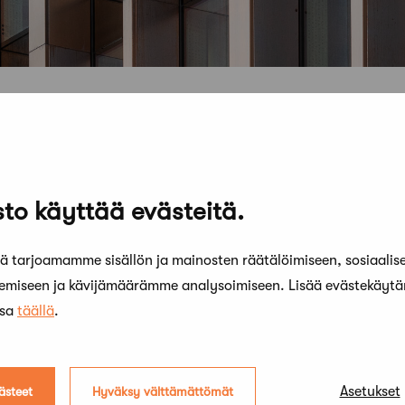
to käyttää evästeitä.
 tarjoamamme sisällön ja mainosten räätälöimiseen, sosiaalis
kemiseen ja kävijämäärämme analysoimiseen. Lisää evästekäyt
ssa
täällä
.
Asetukset
ästeet
Hyväksy välttämättömät