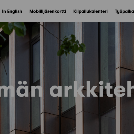
In English
Mobiilijäsenkortti
Kilpailukalenteri
Työpaika
män arkkiteh