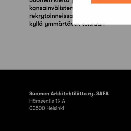
kansainvälisten osaajien
rekrytoinneissa liikaa – “Ihmiset
kyllä ymmärtävät toisiaan”
Suomen Arkkitehtiliitto ry. SAFA
Hämeentie 19 A
00500 Helsinki