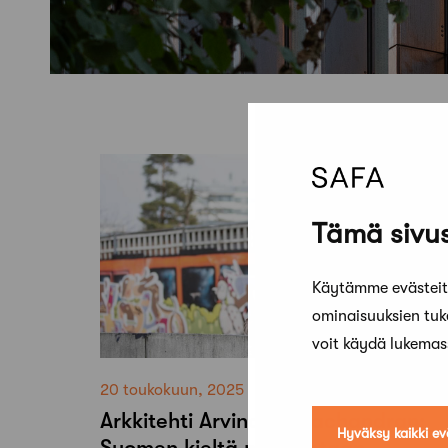
Tämä sivus
Käytämme evästeitä
ominaisuuksien tu
voit käydä lukema
20 toukokuun, 2025
Arkkitehti Arvind Ramachandran:
Hyväksy kaikki ev
Suomen kieltä painotetaan