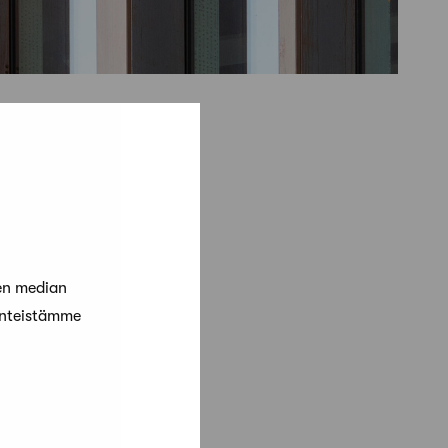
en median
änteistämme