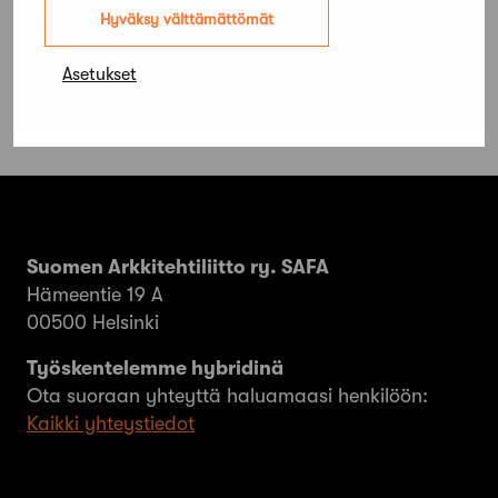
työehtosopimus voimaan 22.2.
Hyväksy välttämättömät
Asetukset
Suomen Arkkitehtiliitto ry. SAFA
Hämeentie 19 A
00500 Helsinki
Työskentelemme hybridinä
Ota suoraan yhteyttä haluamaasi henkilöön:
Kaikki yhteystiedot