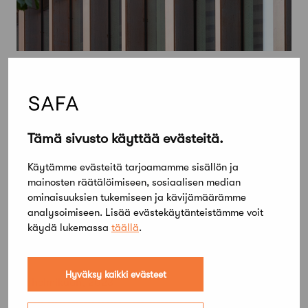
Tämä sivusto käyttää evästeitä.
Käytämme evästeitä tarjoamamme sisällön ja
mainosten räätälöimiseen, sosiaalisen median
ominaisuuksien tukemiseen ja kävijämäärämme
analysoimiseen. Lisää evästekäytänteistämme voit
käydä lukemassa
täällä
.
Hyväksy kaikki evästeet
22 helmikuun, 2023
YTN suunnittelu- ja konsulttialan uusi