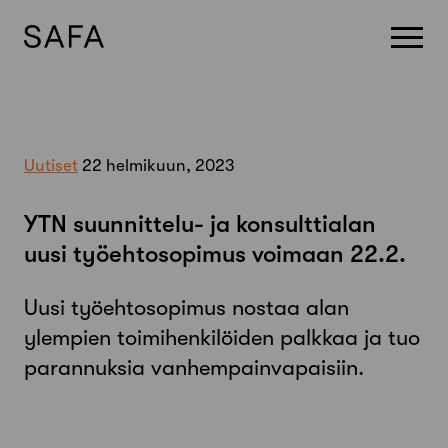
Skip
to
content
Uutiset
22 helmikuun, 2023
YTN suunnittelu- ja konsulttialan
uusi työehtosopimus voimaan 22.2.
Uusi työehtosopimus nostaa alan
ylempien toimihenkilöiden palkkaa ja tuo
parannuksia vanhempainvapaisiin.