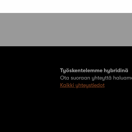
Työskentelemme hybridinä
Ota suoraan yhteyttä haluama
Kaikki yhteystiedot