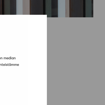
en median
änteistämme