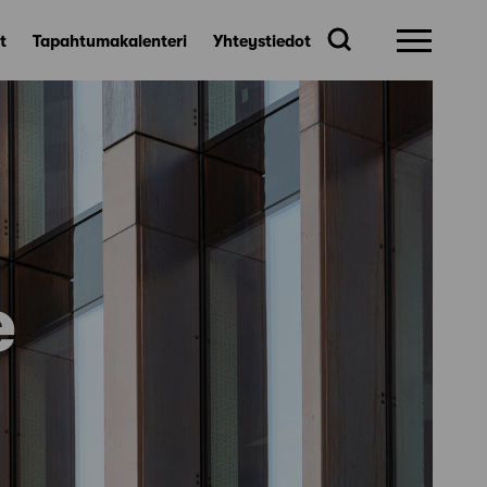
t
Tapahtumakalenteri
Yhteystiedot
e