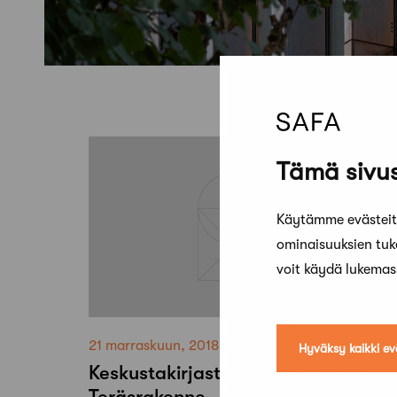
Tämä sivus
Käytämme evästeitä
ominaisuuksien tu
voit käydä lukema
21 marraskuun, 2018
Hyväksy kaikki ev
Keskustakirjasto Oodille Vuoden
Teräsrakenne -palkinto