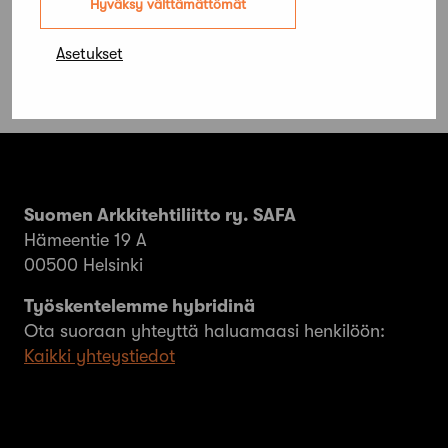
Hyväksy välttämättömät
Asetukset
Suomen Arkkitehtiliitto ry. SAFA
Hämeentie 19 A
00500 Helsinki
Työskentelemme hybridinä
Ota suoraan yhteyttä haluamaasi henkilöön:
Kaikki yhteystiedot